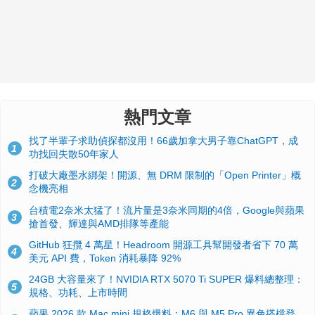
熱門文章
找了半輩子求助偵探都沒用！66歲加拿大男子靠ChatGPT，成
1
功找回失散50年家人
打破大廠墨水綁架！開源、無 DRM 限制的「Open Printer」概
2
念機亮相
台積電2奈米太猛了！流片量是3奈米同期的4倍，Google與蘋果
3
搶首發、輝達與AMD排隊等產能
GitHub 狂攬 4 萬星！Headroom 開源工具幫開發者省下 70 萬
4
美元 API 費，Token 消耗暴降 92%
24GB 大容量來了！NVIDIA RTX 5070 Ti SUPER 爆料總整理：
5
規格、功耗、上市時間
蘋果 2026 款 Mac mini 規格爆料：M6 與 M5 Pro 異色搭檔登