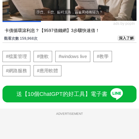
ads by popIn
卡債循環滾利息？【9597借錢網】3步驟快速借！
深入了解
觀看次數 159,968次
#檔案管理
#微軟
#windows live
#教學
#網路服務
#應用軟體
送【10個ChatGPT的好工具】電子書
ADVERTISEMENT