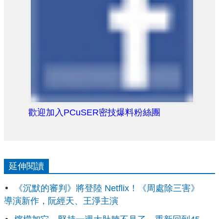
歡迎加入PCuSER密技爆料粉絲團
延伸閱讀
《沉默的審判》將登陸 Netflix！《周處除三害》
導演新作，阮經天、王淨主演