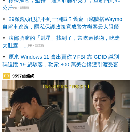
檸檬加它，堅持一週大肚腩不見了，重新回到45
公斤
PR・新素簡
29顆鏡頭也抓不到一個賊？舊金山竊賊搭Waymo
自駕車逃逸，隱私保護政策竟成警方辦案最大阻礙
腹部脂肪的「剋星」找到了，常吃這幾物，吃走
大肚囊，...
PR・新素簡
原來 Windows 11 會出賣你？FBI 靠 GDID 識別
碼追蹤 19 歲駭客，勒索 800 萬美金慘遭引渡受審
9597借錢網
PR