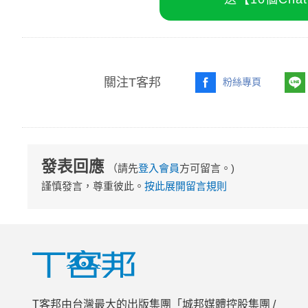
關注T客邦
粉絲專頁
發表回應
（請先
登入會員
方可留言。)
謹慎發言，尊重彼此。
按此展開留言規則
T客邦由台灣最大的出版集團「城邦媒體控股集團 /