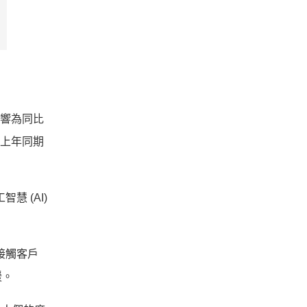
的影響為同比
與上年同期
慧 (AI)
接觸客戶
緩。