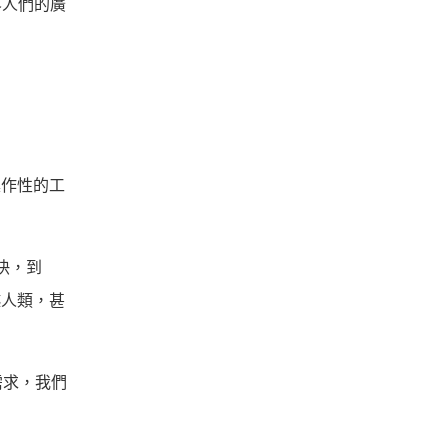
界人們的廣
操作性的工
加快，到
越人類，甚
需求，我們