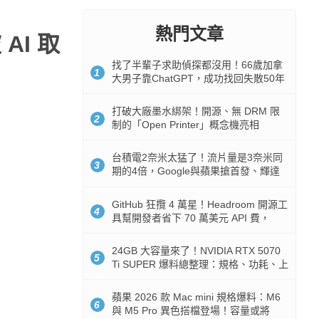
熱門文章
AI 取
找了半輩子求助偵探都沒用！66歲加拿
1
大男子靠ChatGPT，成功找回失散50年
家人
打破大廠墨水綁架！開源、無 DRM 限
2
制的「Open Printer」概念機亮相
台積電2奈米太猛了！流片量是3奈米同
3
期的4倍，Google與蘋果搶首發、輝達
與AMD排隊等產能
GitHub 狂攬 4 萬星！Headroom 開源工
4
具幫開發者省下 70 萬美元 API 費，
Token 消耗暴降 92%
24GB 大容量來了！NVIDIA RTX 5070
5
Ti SUPER 爆料總整理：規格、功耗、上
市時間
蘋果 2026 款 Mac mini 規格爆料：M6
6
與 M5 Pro 異色搭檔登場！容量或將