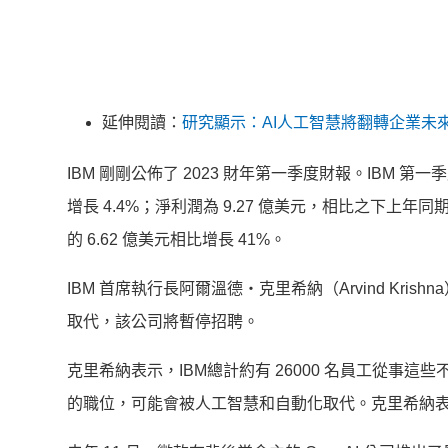
延伸閱讀：
研究顯示：AI人工智慧將翻轉企業未
IBM 剛剛公佈了 2023 財年第一季度財報。IBM 第
增長 4.4%；淨利潤為 9.27 億美元，相比之下上年同
的 6.62 億美元相比增長 41%。
IBM 首席執行長阿爾溫德・克里希納（Arvind Kris
取代，該公司將暫停招聘。
克里希納表示，IBM總計約有 26000 名員工從事
的職位，可能會被人工智慧和自動化取代。克里希納