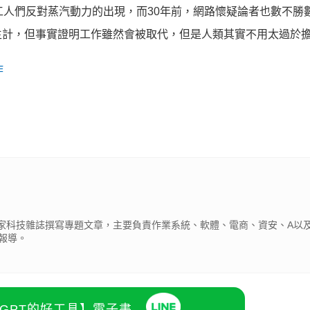
工人們反對蒸汽動力的出現，而30年前，網路懷疑論者也數不勝
生計，但事實證明工作雖然會被取代，但是人類其實不用太過於
作
為多家科技雜誌撰寫專題文章，主要負責作業系統、軟體、電商、資安、A以及
報導。
atGPT的好工具】電子書