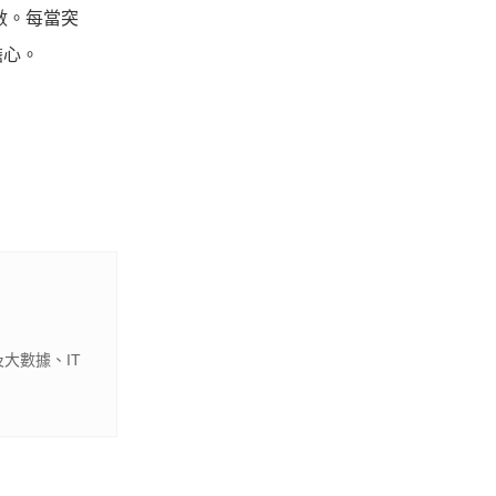
數。每當突
擔心。
大數據、IT