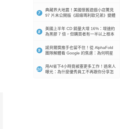
512GB 起跳
典藏界大地震！美國懷舊遊戲小店驚見
7
97 片未公開版《超級瑪利歐兄弟》變體
任天堂卡帶
美國上半年 CD 銷量大增 16%：增速約
8
為黑膠 7 倍，但購買者有一半以上根本
沒有播放器
諾貝爾獎推手也留不住！從 AlphaFold
9
團隊解體看 Google 的焦慮：為何明星
實驗室要為 Gemini 讓路？
用AI省下4小時竟被塞更多工作！過來人
10
曝光：為什麼優秀員工不再跟你分享怎
麼使用AI