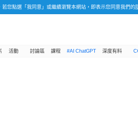
，若您點選「我同意」或繼續瀏覽本網站，即表示您同意我們的
片
活動
討論區
課程
#AI ChatGPT
深度有料
C