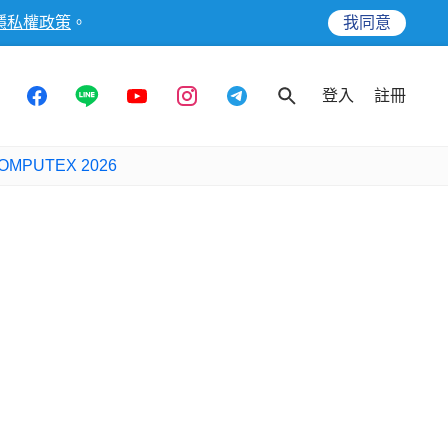
隱私權政策
。
我同意
登入
註冊
OMPUTEX 2026