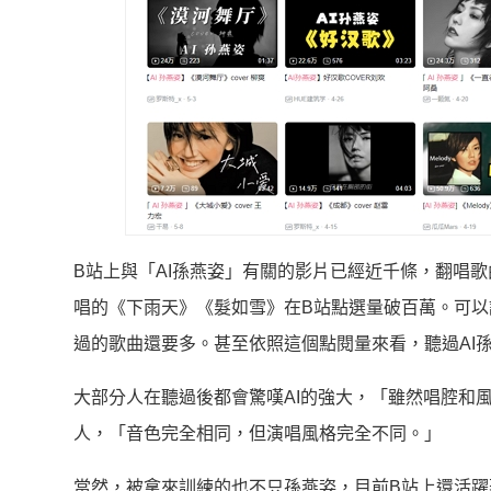
B站上與「AI孫燕姿」有關的影片已經近千條，翻唱
唱的《下雨天》《髮如雪》在B站點選量破百萬。可以
過的歌曲還要多。甚至依照這個點閱量來看，聽過AI
大部分人在聽過後都會驚嘆AI的強大，「雖然唱腔和
人，「音色完全相同，但演唱風格完全不同。」
當然，被拿來訓練的也不只孫燕姿，目前B站上還活躍著