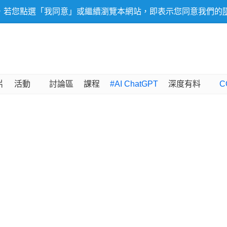
，若您點選「我同意」或繼續瀏覽本網站，即表示您同意我們的
片
活動
討論區
課程
#AI ChatGPT
深度有料
C