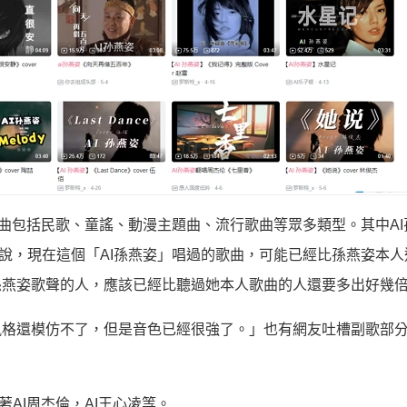
歌曲包括民歌、童謠、動漫主題曲、流行歌曲等眾多類型。其中AI
說，現在這個「AI孫燕姿」唱過的歌曲，可能已經比孫燕姿本人
孫燕姿歌聲的人，應該已經比聽過她本人歌曲的人還要多出好幾
風格還模仿不了，但是音色已經很強了。」也有網友吐槽副歌部
AI周杰倫，AI王心凌等。