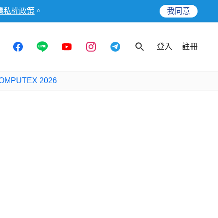
隱私權政策
。
我同意
登入
註冊
OMPUTEX 2026