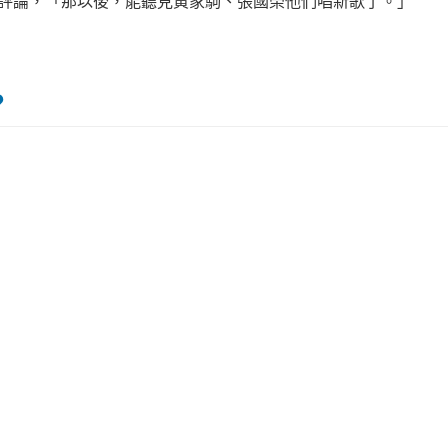
友評論，「那以後，能聽見黃家駒、張國榮他們唱新歌了。」
？