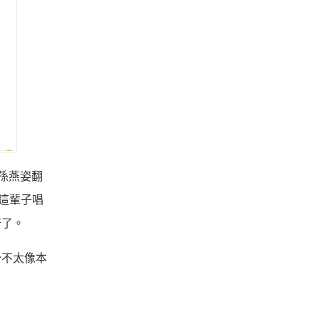
孫燕姿翻
這輩子唱
倍了。
分不太像本