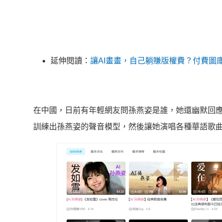
延伸閱讀：
讓AI畫畫，自己躺賺版權費？付費圖
在中國，日前有年輕網友問孫燕姿是誰，她還幽默回應自己
訓練出孫燕姿的聲音模型，然後讓她演唱各種華語歌曲