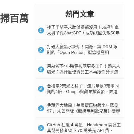
熱門文章
橫掃百萬
找了半輩子求助偵探都沒用！66歲加拿
1
大男子靠ChatGPT，成功找回失散50年
家人
打破大廠墨水綁架！開源、無 DRM 限
2
制的「Open Printer」概念機亮相
用AI省下4小時竟被塞更多工作！過來人
3
曝光：為什麼優秀員工不再跟你分享怎
麼使用AI
台積電2奈米太猛了！流片量是3奈米同
4
期的4倍，Google與蘋果搶首發、輝達
與AMD排隊等產能
典藏界大地震！美國懷舊遊戲小店驚見
5
97 片未公開版《超級瑪利歐兄弟》變體
任天堂卡帶
GitHub 狂攬 4 萬星！Headroom 開源工
6
具幫開發者省下 70 萬美元 API 費，