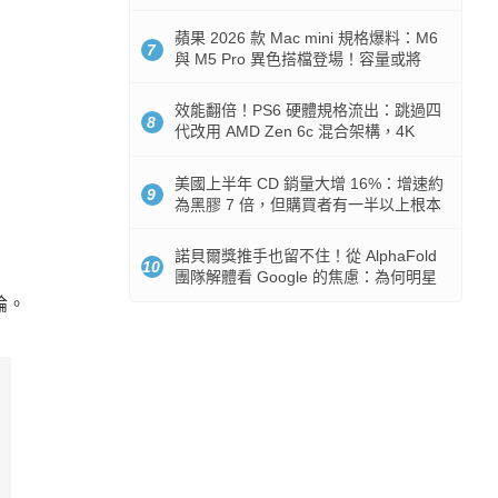
Token 消耗暴降 92%
蘋果 2026 款 Mac mini 規格爆料：M6
7
與 M5 Pro 異色搭檔登場！容量或將
512GB 起跳
效能翻倍！PS6 硬體規格流出：跳過四
8
代改用 AMD Zen 6c 混合架構，4K
120fps 與全光追時代來臨
美國上半年 CD 銷量大增 16%：增速約
9
為黑膠 7 倍，但購買者有一半以上根本
沒有播放器
諾貝爾獎推手也留不住！從 AlphaFold
10
團隊解體看 Google 的焦慮：為何明星
實驗室要為 Gemini 讓路？
論。