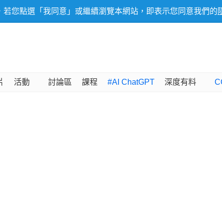
，若您點選「我同意」或繼續瀏覽本網站，即表示您同意我們的
片
活動
討論區
課程
#AI ChatGPT
深度有料
C