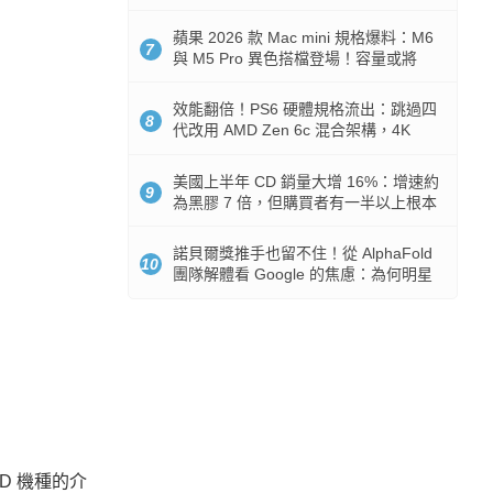
Token 消耗暴降 92%
蘋果 2026 款 Mac mini 規格爆料：M6
7
與 M5 Pro 異色搭檔登場！容量或將
512GB 起跳
效能翻倍！PS6 硬體規格流出：跳過四
8
代改用 AMD Zen 6c 混合架構，4K
120fps 與全光追時代來臨
美國上半年 CD 銷量大增 16%：增速約
9
為黑膠 7 倍，但購買者有一半以上根本
沒有播放器
諾貝爾獎推手也留不住！從 AlphaFold
10
團隊解體看 Google 的焦慮：為何明星
實驗室要為 Gemini 讓路？
ND 機種的介