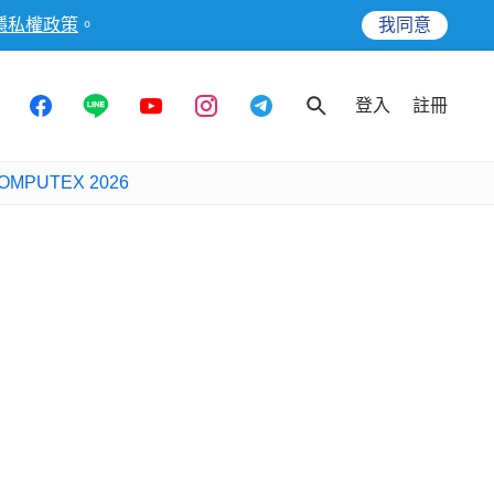
隱私權政策
。
我同意
登入
註冊
OMPUTEX 2026