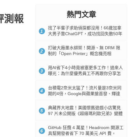
熱門文章
編評測報
找了半輩子求助偵探都沒用！66歲加拿
1
大男子靠ChatGPT，成功找回失散50年
家人
打破大廠墨水綁架！開源、無 DRM 限
2
制的「Open Printer」概念機亮相
用AI省下4小時竟被塞更多工作！過來人
3
曝光：為什麼優秀員工不再跟你分享怎
麼使用AI
台積電2奈米太猛了！流片量是3奈米同
4
期的4倍，Google與蘋果搶首發、輝達
與AMD排隊等產能
典藏界大地震！美國懷舊遊戲小店驚見
5
97 片未公開版《超級瑪利歐兄弟》變體
任天堂卡帶
GitHub 狂攬 4 萬星！Headroom 開源工
6
具幫開發者省下 70 萬美元 API 費，