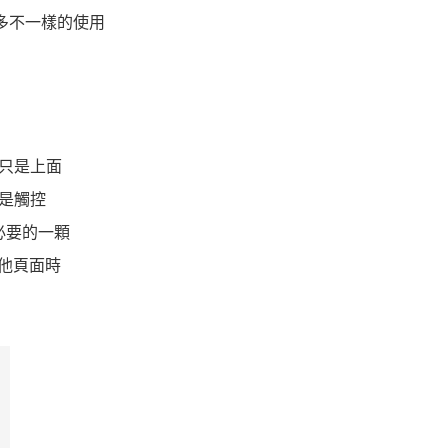
許多不一樣的使用
，只是上面
些是觸控
必要的一顆
他頁面時