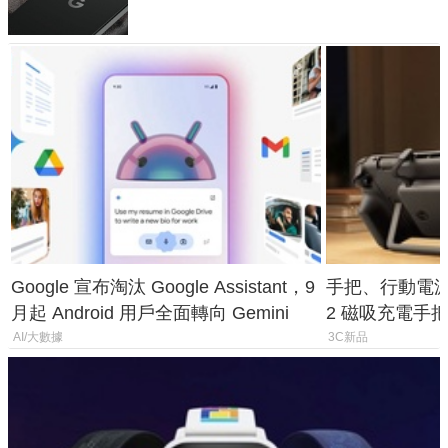
Google 宣布淘汰 Google Assistant，9
手把、行動電源合體
月起 Android 用戶全面轉向 Gemini
2 磁吸充電手把
倍
AI/大數據
3C新品