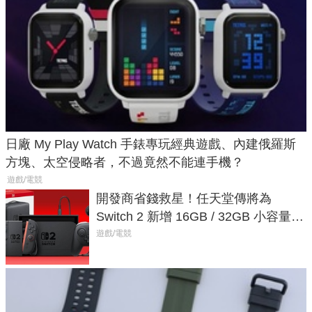
日廠 My Play Watch 手錶專玩經典遊戲、內建俄羅斯
方塊、太空侵略者，不過竟然不能連手機？
遊戲/電競
開發商省錢救星！任天堂傳將為
Switch 2 新增 16GB / 32GB 小容量遊
戲卡的選擇
遊戲/電競