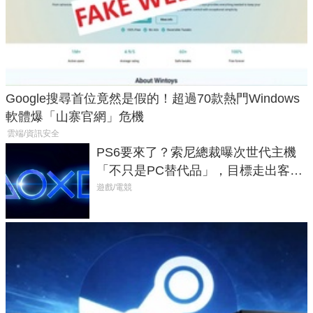
Google搜尋首位竟然是假的！超過70款熱門Windows
軟體爆「山寨官網」危機
雲端/資訊安全
PS6要來了？索尼總裁曝次世代主機
「不只是PC替代品」，目標走出客
廳、進軍電競桌面
遊戲/電競