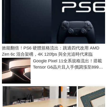
效能翻倍！PS6 硬體規格流出：跳過四代改用 AMD
Zen 6c 混合架構，4K 120fps 與全光追時代來臨
Google Pixel 11全系規格流出！搭載
Tensor G6晶片且入手價調漲至899美
元