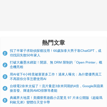
熱門文章
找了半輩子求助偵探都沒用！66歲加拿大男子靠ChatGPT，成
1
功找回失散50年家人
打破大廠墨水綁架！開源、無 DRM 限制的「Open Printer」概
2
念機亮相
用AI省下4小時竟被塞更多工作！過來人曝光：為什麼優秀員工
3
不再跟你分享怎麼使用AI
台積電2奈米太猛了！流片量是3奈米同期的4倍，Google與蘋果
4
搶首發、輝達與AMD排隊等產能
典藏界大地震！美國懷舊遊戲小店驚見 97 片未公開版《超級瑪
5
利歐兄弟》變體任天堂卡帶