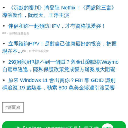
《沉默的審判》將登陸 Netflix！《周處除三害》
導演新作，阮經天、王淨主演
伴侶和妳一起預防HPV，才有資格說愛妳！
PR・台灣癌症基金會
立即諮詢HPV！是對自己健康最好的投資，把握
現在不...
PR・台灣癌症基金會
29顆鏡頭也抓不到一個賊？舊金山竊賊搭Waymo
自駕車逃逸，隱私保護政策竟成警方辦案最大阻礙
原來 Windows 11 會出賣你？FBI 靠 GDID 識別
碼追蹤 19 歲駭客，勒索 800 萬美金慘遭引渡受審
#新聞稿