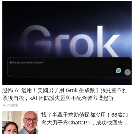
恐怖 AI 濫用！美國男子用 Grok 生成數千張兒童不雅
照後自殺，xAI 因防護失靈與不配合警方遭起訴
AI/大數據
找了半輩子求助偵探都沒用！66歲加
拿大男子靠ChatGPT，成功找回失散
50年家人