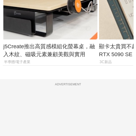
j5Create推出高質感模組化螢幕桌，融
顯卡太貴買不起？
入木紋、磁吸元素兼顧美觀與實用
RTX 5090 S
體
半導體/電子產業
3C新品
ADVERTISEMENT