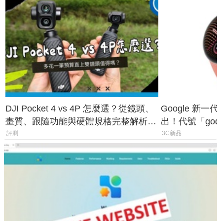
DJI Pocket 4 vs 4P 怎麼選？從鏡頭、
Google 新一代 
畫質、跟隨功能與硬體規格完整解析，
出！代號「god
一次看懂兩台差異
鎖定 AI 應用
評測
3C新品