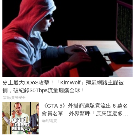
史上最大DDoS攻擊！「KimWolf」殭屍網路主謀被
捕，破紀錄30Tbps流量癱瘓全球！
雲端/資訊安全
《GTA 5》外掛商遭駭竟流出 6 萬名
會員名單：外界驚呼「原來這麼多人
在開掛！」
遊戲/電競