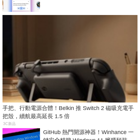
手把、行動電源合體！Belkin 推 Switch 2 磁吸充電手
把殼，續航最高延長 1.5 倍
3C新品
GitHub 熱門開源神器！Winhance 一