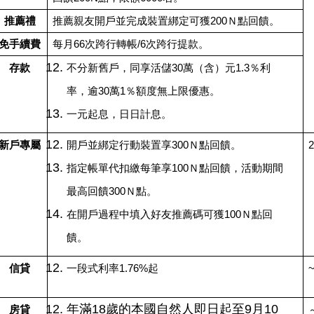
推薦禮
推薦親友開戶並完成裝置綁定可獲200Ｎ點回饋。
免手續費
每月66次跨行轉帳/6次跨行提款。
存款
不分新舊戶，同享活儲30萬（含）元1.3％利
率，逾30萬1％額度無上限優惠。
一元起息，日日計息。
新戶專屬
開戶並綁定行動裝置享300Ｎ點回饋。
2
指定帳單代扣繳每筆享100Ｎ點回饋，活動期間
最高回饋300Ｎ點。
在開戶過程中填入好友推薦碼可獲100Ｎ點回
饋。
信貸
一段式利率1.76%起
~
年滿18歲的本國自然人即日起至9月10
房貸
～