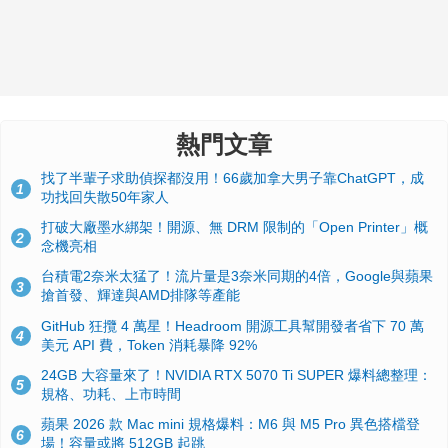
熱門文章
找了半輩子求助偵探都沒用！66歲加拿大男子靠ChatGPT，成
1
功找回失散50年家人
打破大廠墨水綁架！開源、無 DRM 限制的「Open Printer」概
2
念機亮相
台積電2奈米太猛了！流片量是3奈米同期的4倍，Google與蘋果
3
搶首發、輝達與AMD排隊等產能
GitHub 狂攬 4 萬星！Headroom 開源工具幫開發者省下 70 萬
4
美元 API 費，Token 消耗暴降 92%
24GB 大容量來了！NVIDIA RTX 5070 Ti SUPER 爆料總整理：
5
規格、功耗、上市時間
蘋果 2026 款 Mac mini 規格爆料：M6 與 M5 Pro 異色搭檔登
6
場！容量或將 512GB 起跳