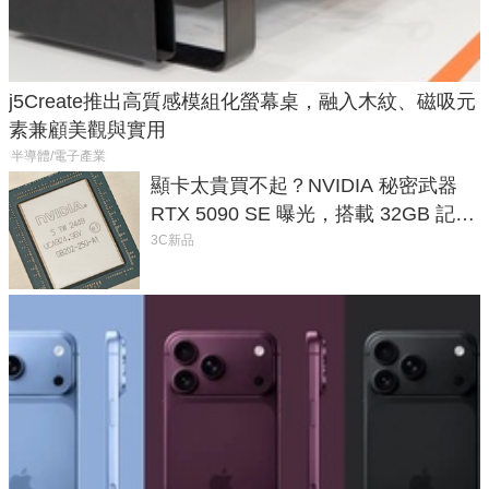
j5Create推出高質感模組化螢幕桌，融入木紋、磁吸元
素兼顧美觀與實用
半導體/電子產業
顯卡太貴買不起？NVIDIA 秘密武器
RTX 5090 SE 曝光，搭載 32GB 記憶
體
3C新品