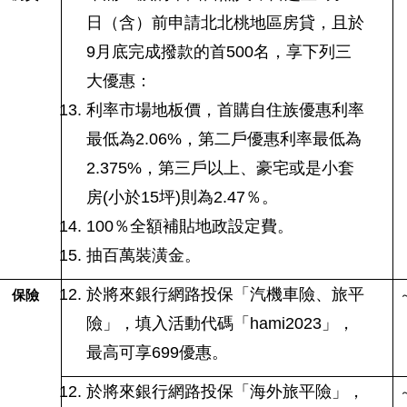
日（含）前申請北北桃地區房貸，且於
9月底完成撥款的首500名，享下列三
大優惠：
利率市場地板價，首購自住族優惠利率
最低為2.06%，第二戶優惠利率最低為
2.375%，第三戶以上、豪宅或是小套
房(小於15坪)則為2.47％。
100
％全額補貼地政設定費。
抽百萬裝潢金。
於將來銀行網路投保「汽機車險、旅平
保險
～
險」，填入活動代碼「hami2023」，
最高可享699優惠。
於將來銀行網路投保「海外旅平險」，
～