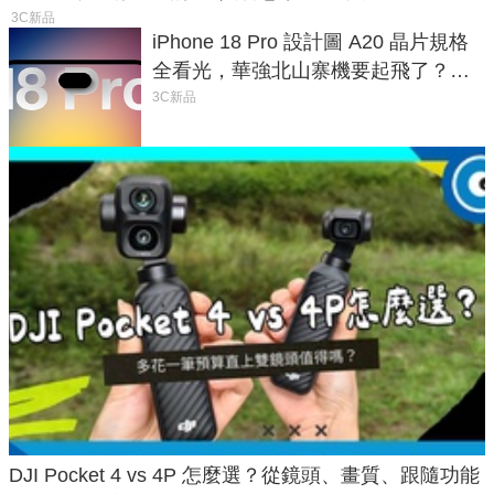
3C新品
iPhone 18 Pro 設計圖 A20 晶片規格
全看光，華強北山寨機要起飛了？專
家曝山寨機無法復刻兩大關鍵
3C新品
DJI Pocket 4 vs 4P 怎麼選？從鏡頭、畫質、跟隨功能