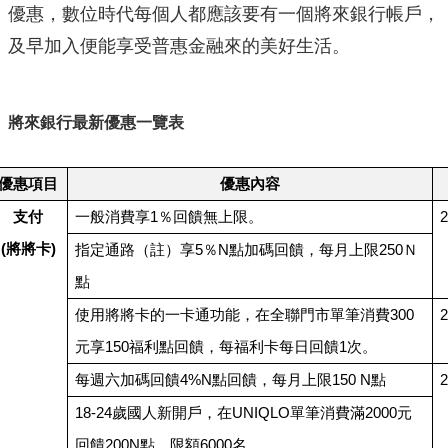
優惠，數位時代每個人都應該要有一個將來銀行帳戶，
及早加入便能享受普惠金融來的美好生活。
將來銀行最新優惠一覽表
優惠項目
優惠內容
支付
一般消費享1％回饋無上限。
2
(
將將卡)
指定通路（註）享5％N點加碼回饋，每月上限250Ｎ
點
使用將將卡的一卡通功能，在全聯門市單筆消費300
2
元享150福利點回饋，每福利卡每日回饋1次。
每週六加碼回饋4%N點回饋，每月上限150 N點
2
18-24
歲國人新開戶，在UNIQLO單筆消費滿2000元
回饋200N點，限額6000名。