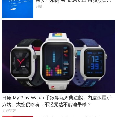
鍵安全精簡 Windows 11 臃腫預裝軟
體與後台追蹤
趨勢
日廠 My Play Watch 手錶專玩經典遊戲、內建俄羅斯
方塊、太空侵略者，不過竟然不能連手機？
遊戲/電競