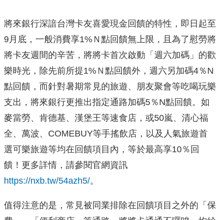
將來銀行深諳台灣卡友喜愛現金回饋的特性，即日起至
9月底，一般消費享1%Ｎ點回饋無上限，且為了慰勞將
將卡友週間的辛苦，將將卡首次啟動「週六加碼」的歡
樂時光，除先前所提1%Ｎ點回饋外，週六另加碼4％N
點回饋，而針對暑期常見的旅遊、朋友聚會等吃喝玩樂
支出，將來銀行更推出指定通路加碼5％N點回饋。如
麥當勞、肯德基、漢堡王等速食店，或50嵐、清心福
全、萬波、COMEBUY等手搖飲店，以及人氣旅遊首
選可樂旅遊等均在回饋項目內，等於最高享10％回
饋！更多詳情，請參閱官網資訊
https://nxb.tw/54azh5/
。
值得注意的是，常見被同業排除在回饋項目之外的「保