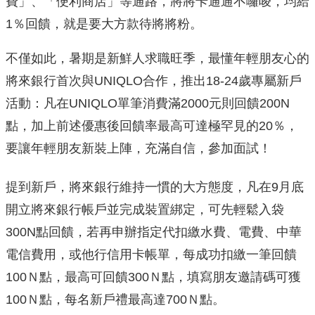
費」、「便利商店」等通路，將將卡通通不囉唆，均給
1％回饋，就是要大方款待將將粉。
不僅如此，暑期是新鮮人求職旺季，最懂年輕朋友心的
將來銀行首次與UNIQLO合作，推出18-24歲專屬新戶
活動：凡在UNIQLO單筆消費滿2000元則回饋200N
點，加上前述優惠後回饋率最高可達極罕見的20％，
要讓年輕朋友新裝上陣，充滿自信，參加面試！
提到新戶，將來銀行維持一慣的大方態度，凡在9月底
開立將來銀行帳戶並完成裝置綁定，可先輕鬆入袋
300N點回饋，若再申辦指定代扣繳水費、電費、中華
電信費用，或他行信用卡帳單，每成功扣繳一筆回饋
100Ｎ點，最高可回饋300Ｎ點，填寫朋友邀請碼可獲
100Ｎ點，每名新戶禮最高達700Ｎ點。