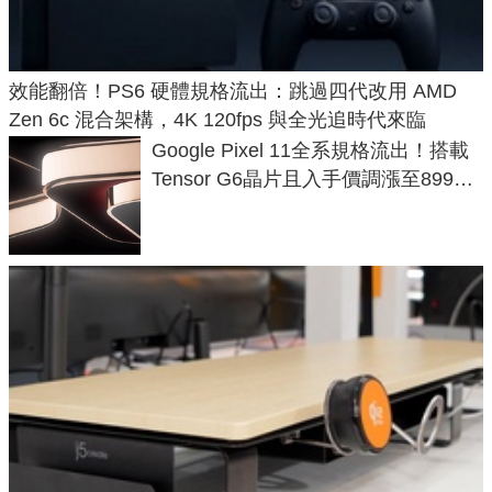
效能翻倍！PS6 硬體規格流出：跳過四代改用 AMD
Zen 6c 混合架構，4K 120fps 與全光追時代來臨
Google Pixel 11全系規格流出！搭載
Tensor G6晶片且入手價調漲至899美
元