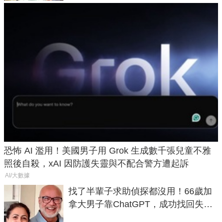
恐怖 AI 濫用！美國男子用 Grok 生成數千張兒童不雅
照後自殺，xAI 因防護失靈與不配合警方遭起訴
AI/大數據
找了半輩子求助偵探都沒用！66歲加
拿大男子靠ChatGPT，成功找回失散
50年家人