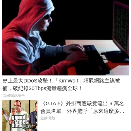
史上最大DDoS攻擊！「KimWolf」殭屍網路主謀被
捕，破紀錄30Tbps流量癱瘓全球！
雲端/資訊安全
《GTA 5》外掛商遭駭竟流出 6 萬名
會員名單：外界驚呼「原來這麼多人
在開掛！」
遊戲/電競