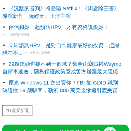
《沉默的審判》將登陸 Netflix！《周處除三害》
導演新作，阮經天、王淨主演
伴侶和妳一起預防HPV，才有資格說愛妳！
PR・台灣癌症基金會
立即諮詢HPV！是對自己健康最好的投資，把握
現在不...
PR・台灣癌症基金會
29顆鏡頭也抓不到一個賊？舊金山竊賊搭Waymo
自駕車逃逸，隱私保護政策竟成警方辦案最大阻礙
原來 Windows 11 會出賣你？FBI 靠 GDID 識別
碼追蹤 19 歲駭客，勒索 800 萬美金慘遭引渡受審
#IT產業新聞