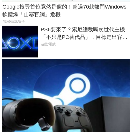
Google搜尋首位竟然是假的！超過70款熱門Windows
軟體爆「山寨官網」危機
雲端/資訊安全
PS6要來了？索尼總裁曝次世代主機
「不只是PC替代品」，目標走出客
廳、進軍電競桌面
遊戲/電競