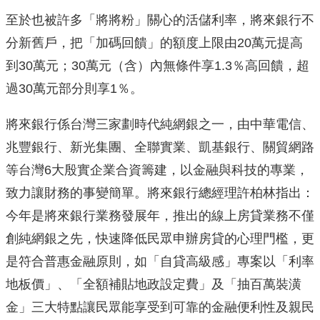
至於也被許多「將將粉」關心的活儲利率，將來銀行不
分新舊戶，把「加碼回饋」的額度上限由20萬元提高
到30萬元；30萬元（含）內無條件享1.3％高回饋，超
過30萬元部分則享1％。
將來銀行係台灣三家劃時代純網銀之一，由中華電信、
兆豐銀行、新光集團、全聯實業、凱基銀行、關貿網路
等台灣6大殷實企業合資籌建，以金融與科技的專業，
致力讓財務的事變簡單。將來銀行總經理許柏林指出：
今年是將來銀行業務發展年，推出的線上房貸業務不僅
創純網銀之先，快速降低民眾申辦房貸的心理門檻，更
是符合普惠金融原則，如「自貸高級感」專案以「利率
地板價」、「全額補貼地政設定費」及「抽百萬裝潢
金」三大特點讓民眾能享受到可靠的金融便利性及親民