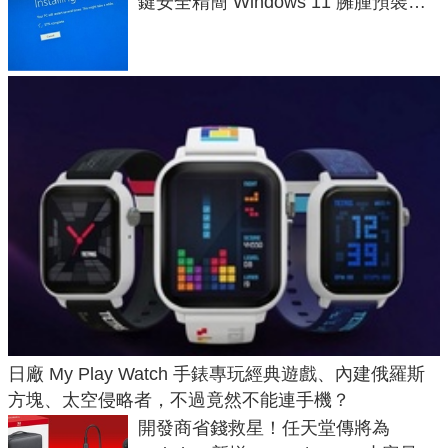
鍵安全精簡 Windows 11 臃腫預裝軟
體與後台追蹤
日廠 My Play Watch 手錶專玩經典遊戲、內建俄羅斯
方塊、太空侵略者，不過竟然不能連手機？
開發商省錢救星！任天堂傳將為