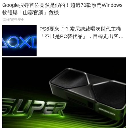
Google搜尋首位竟然是假的！超過70款熱門Windows
軟體爆「山寨官網」危機
雲端/資訊安全
PS6要來了？索尼總裁曝次世代主機
「不只是PC替代品」，目標走出客
廳、進軍電競桌面