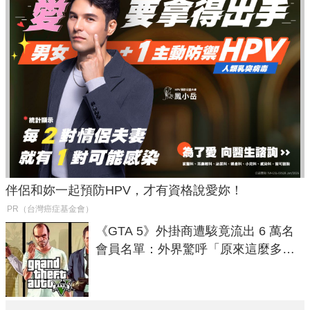
伴侶和妳一起預防HPV，才有資格說愛妳！
PR（台灣癌症基金會）
《GTA 5》外掛商遭駭竟流出 6 萬名
會員名單：外界驚呼「原來這麼多人
在開掛！」