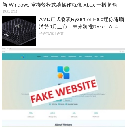
新 Windows 掌機殼模式讓操作就像 Xbox 一樣順暢
遊戲/電競
AMD正式發表Ryzen AI Halo迷你電腦
將於9月上市，未來將推Ryzen AI 400
Max系列處理器與對應升級版
半導體/電子產業