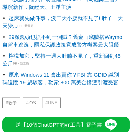
導演新作，阮經天、王淨主演
起床就先做件事，沒三天小腹就不見了! 肚子一天
天變...
PR・新素簡
29顆鏡頭也抓不到一個賊？舊金山竊賊搭Waymo
自駕車逃逸，隱私保護政策竟成警方辦案最大阻礙
檸檬加它，堅持一週大肚腩不見了，重新回到45
公斤
PR・新素簡
原來 Windows 11 會出賣你？FBI 靠 GDID 識別
碼追蹤 19 歲駭客，勒索 800 萬美金慘遭引渡受審
#教學
#iOS
#LINE
送【10個ChatGPT的好工具】電子書