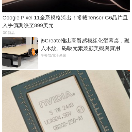
Google Pixel 11全系規格流出！搭載Tensor G6晶片且
入手價調漲至899美元
3C新品
j5Create推出高質感模組化螢幕桌，融
入木紋、磁吸元素兼顧美觀與實用
半導體/電子產業