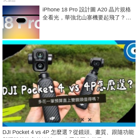
3C新品
iPhone 18 Pro 設計圖 A20 晶片規格
全看光，華強北山寨機要起飛了？專
家曝山寨機無法復刻兩大關鍵
DJI Pocket 4 vs 4P 怎麼選？從鏡頭、畫質、跟隨功能