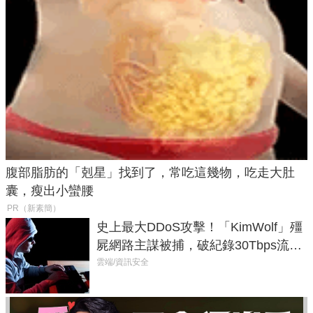
腹部脂肪的「剋星」找到了，常吃這幾物，吃走大肚
囊，瘦出小蠻腰
PR（新素簡）
史上最大DDoS攻擊！「KimWolf」殭
屍網路主謀被捕，破紀錄30Tbps流量
癱瘓全球！
雲端/資訊安全