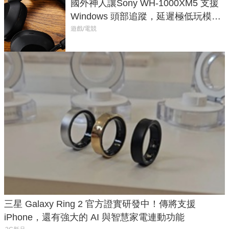
國外神人讓Sony WH-1000XM5 支援
Windows 頭部追蹤，延遲極低玩模擬
飛行超有感
遊戲/電競
三星 Galaxy Ring 2 官方證實研發中！傳將支援
iPhone，還有強大的 AI 與智慧家電連動功能