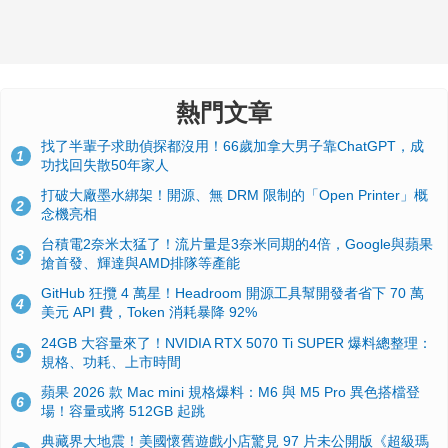
熱門文章
找了半輩子求助偵探都沒用！66歲加拿大男子靠ChatGPT，成
1
功找回失散50年家人
打破大廠墨水綁架！開源、無 DRM 限制的「Open Printer」概
2
念機亮相
台積電2奈米太猛了！流片量是3奈米同期的4倍，Google與蘋果
3
搶首發、輝達與AMD排隊等產能
GitHub 狂攬 4 萬星！Headroom 開源工具幫開發者省下 70 萬
4
美元 API 費，Token 消耗暴降 92%
24GB 大容量來了！NVIDIA RTX 5070 Ti SUPER 爆料總整理：
5
規格、功耗、上市時間
蘋果 2026 款 Mac mini 規格爆料：M6 與 M5 Pro 異色搭檔登
6
場！容量或將 512GB 起跳
典藏界大地震！美國懷舊遊戲小店驚見 97 片未公開版《超級瑪