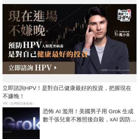
立即諮詢HPV！是對自己健康最好的投資，把握現在
不嫌晚！
PR（台灣癌症基金會）
恐怖 AI 濫用！美國男子用 Grok 生成
數千張兒童不雅照後自殺，xAI 因防護
失靈與不配合警方遭起訴