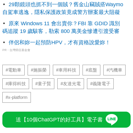
29顆鏡頭也抓不到一個賊？舊金山竊賊搭Waymo
自駕車逃逸，隱私保護政策竟成警方辦案最大阻礙
原來 Windows 11 會出賣你？FBI 靠 GDID 識別
碼追蹤 19 歲駭客，勒索 800 萬美金慘遭引渡受審
伴侶和妳一起預防HPV，才有資格說愛妳！
PR・台灣癌症基金會
#電動車
#施振榮
#車用科技
#底盤
#汽機車
#庫得科技
#童子賢
#友達光電
#義隆電子
#x-platform
送【10個ChatGPT的好工具】電子書