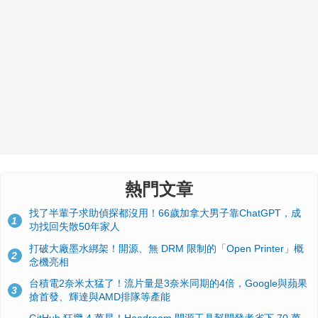
熱門文章
找了半輩子求助偵探都沒用！66歲加拿大男子靠ChatGPT，成
1
功找回失散50年家人
打破大廠墨水綁架！開源、無 DRM 限制的「Open Printer」概
2
念機亮相
台積電2奈米太猛了！流片量是3奈米同期的4倍，Google與蘋果
3
搶首發、輝達與AMD排隊等產能
GitHub 狂攬 4 萬星！Headroom 開源工具幫開發者省下 70 萬