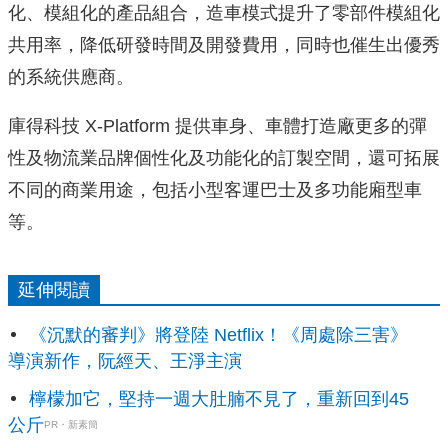
化、模組化的產品組合，造車模式提升了零部件模組化
共用率，降低研發時間及開發費用，同時也催生出優秀
的系統供應商。
庫得科技 X-Platform 提供車身、車體打造廠更多的彈
性及物流業品牌個性化及功能化的訂製空間，還可拓展
不同的商業用途，包括小型客運巴士及多功能廂型車
等。
延伸閱讀
《沉默的審判》將登陸 Netflix！《周處除三害》
導演新作，阮經天、王淨主演
檸檬加它，堅持一週大肚腩不見了，重新回到45
公斤
PR・新素簡