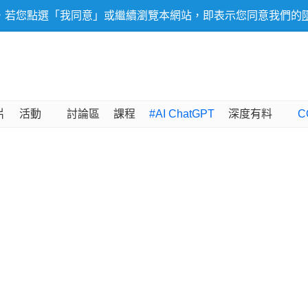
，若您點選「我同意」或繼續瀏覽本網站，即表示您同意我們的
片
活動
討論區
課程
#AI ChatGPT
深度有料
C