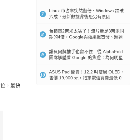
512GB 起跳
Linux 市占率突然翻倍、Windows 跌破
7
六成？最新數據背後恐另有原因
台積電2奈米太猛了！流片量是3奈米同
8
期的4倍，Google與蘋果搶首發、輝達
與AMD排隊等產能
諾貝爾獎推手也留不住！從 AlphaFold
9
團隊解體看 Google 的焦慮：為何明星
實驗室要為 Gemini 讓路？
ASUS Pad 開賣！12.2 吋雙層 OLED、
10
售價 19,900 元，指定電信資費最低 0
元入手
學位，最快