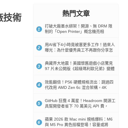
熱門文章
廠技術
打破大廠墨水綁架！開源、無 DRM 限
1
制的「Open Printer」概念機亮相
用AI省下4小時竟被塞更多工作！過來人
2
曝光：為什麼優秀員工不再跟你分享怎
麼使用AI
典藏界大地震！美國懷舊遊戲小店驚見
3
97 片未公開版《超級瑪利歐兄弟》變體
任天堂卡帶
效能翻倍！PS6 硬體規格流出：跳過四
4
代改用 AMD Zen 6c 混合架構，4K
120fps 與全光追時代來臨
GitHub 狂攬 4 萬星！Headroom 開源工
5
具幫開發者省下 70 萬美元 API 費，
Token 消耗暴降 92%
蘋果 2026 款 Mac mini 規格爆料：M6
6
與 M5 Pro 異色搭檔登場！容量或將