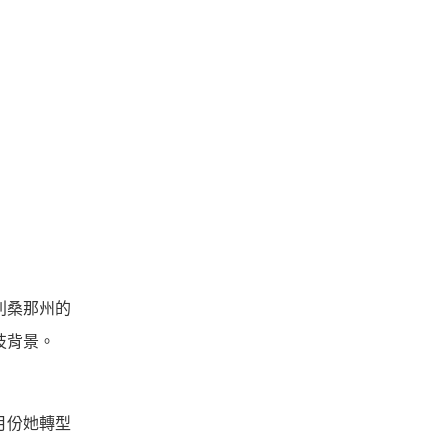
利桑那州的
技背景。
8月份她轉型