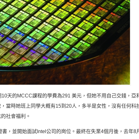
10天的MCCC課程的學費為291 美元，但她不用自己交錢，亞
，當時她班上同學大概有15到20人，多半是女性，沒有任何科
士唸的社會福利。
拿到了證書，並開始面試Intel公司的崗位。最終在失業4個月後，去年