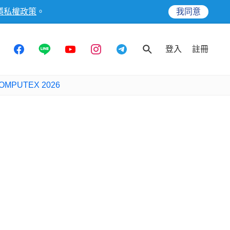
隱私權政策
。
我同意
登入
註冊
OMPUTEX 2026