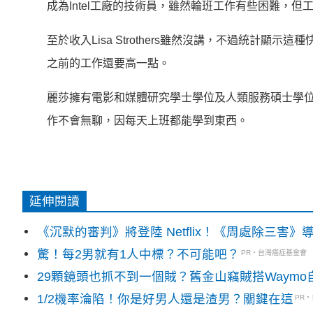
成為Intel工廠的技術員，雖然輪班工作有些困難，但工
至於收入Lisa Strothers雖然沒講，不過統計顯示這種
之前的工作還要高一點。
麗莎擁有電影和媒體研究學士學位及人類服務碩士學
作不會無聊，因每天上班都能學到東西。
延伸閱讀
《沉默的審判》將登陸 Netflix！《周處除三害
驚！每2男就有1人中標？不可能吧？
PR・台灣癌症基金會
29顆鏡頭也抓不到一個賊？舊金山竊賊搭Waym
1/2機率淪陷！你是好男人還是渣男？關鍵在這
PR