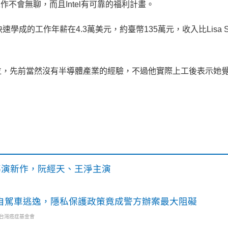
作不會無聊，而且Intel有可靠的福利計畫。
快速學成的工作年薪在4.3萬美元，約臺幣135萬元，收入比Lisa Stro
位，先前當然沒有半導體產業的經驗，不過他實際上工後表示她
》導演新作，阮經天、王淨主演
o自駕車逃逸，隱私保護政策竟成警方辦案最大阻礙
・台灣癌症基金會