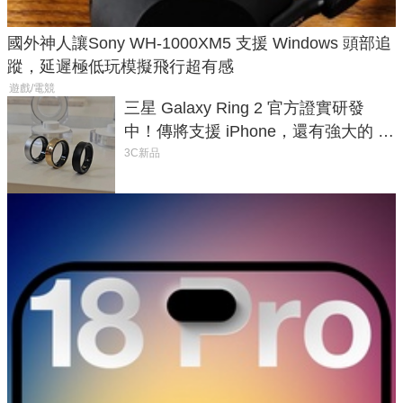
國外神人讓Sony WH-1000XM5 支援 Windows 頭部追
蹤，延遲極低玩模擬飛行超有感
遊戲/電競
三星 Galaxy Ring 2 官方證實研發
中！傳將支援 iPhone，還有強大的 AI
與智慧家電連動功能
3C新品