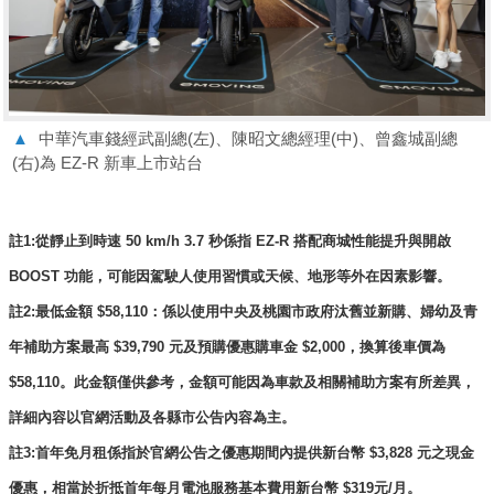
▲
中華汽車錢經武副總(左)、陳昭文總經理(中)、曾鑫城副總
(右)為 EZ-R 新車上市站台
註1:從靜止到時速 50 km/h 3.7 秒係指 EZ-R 搭配商城性能提升與開啟
BOOST 功能，可能因駕駛人使用習慣或天候、地形等外在因素影響。
註2:最低金額 $58,110：係以使用中央及桃園市政府汰舊並新購、婦幼及青
年補助方案最高 $39,790 元及預購優惠購車金 $2,000，換算後車價為
$58,110。此金額僅供參考，金額可能因為車款及相關補助方案有所差異，
詳細內容以官網活動及各縣市公告內容為主。
註3:首年免月租係指於官網公告之優惠期間內提供新台幣 $3,828 元之現金
優惠，相當於折抵首年每月電池服務基本費用新台幣 $319元/月。