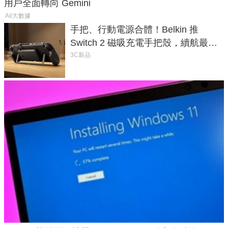
用戶全面轉向 Gemini
AI/大數據
手把、行動電源合體！Belkin 推
Switch 2 磁吸充電手把殼，續航最高
延長 1.5 倍
3C新品