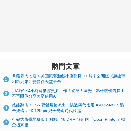
熱門文章
典藏界大地震！美國懷舊遊戲小店驚見 97 片未公開版《超級瑪
1
利歐兄弟》變體任天堂卡帶
用AI省下4小時竟被塞更多工作！過來人曝光：為什麼優秀員工
2
不再跟你分享怎麼使用AI
效能翻倍！PS6 硬體規格流出：跳過四代改用 AMD Zen 6c 混
3
合架構，4K 120fps 與全光追時代來臨
打破大廠墨水綁架！開源、無 DRM 限制的「Open Printer」概
4
念機亮相