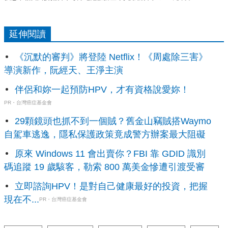
延伸閱讀
《沉默的審判》將登陸 Netflix！《周處除三害》
導演新作，阮經天、王淨主演
伴侶和妳一起預防HPV，才有資格說愛妳！
PR・台灣癌症基金會
29顆鏡頭也抓不到一個賊？舊金山竊賊搭Waymo
自駕車逃逸，隱私保護政策竟成警方辦案最大阻礙
原來 Windows 11 會出賣你？FBI 靠 GDID 識別
碼追蹤 19 歲駭客，勒索 800 萬美金慘遭引渡受審
立即諮詢HPV！是對自己健康最好的投資，把握
現在不...
PR・台灣癌症基金會