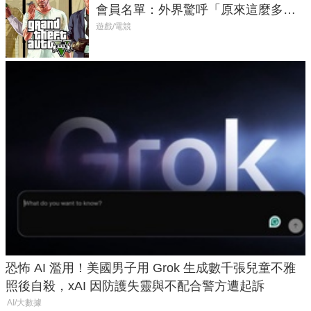
會員名單：外界驚呼「原來這麼多人
在開掛！」
遊戲/電競
恐怖 AI 濫用！美國男子用 Grok 生成數千張兒童不雅
照後自殺，xAI 因防護失靈與不配合警方遭起訴
AI/大數據