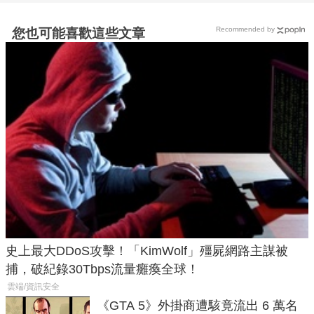
Recommended by
您也可能喜歡這些文章
史上最大DDoS攻擊！「KimWolf」殭屍網路主謀被
捕，破紀錄30Tbps流量癱瘓全球！
雲端/資訊安全
《GTA 5》外掛商遭駭竟流出 6 萬名