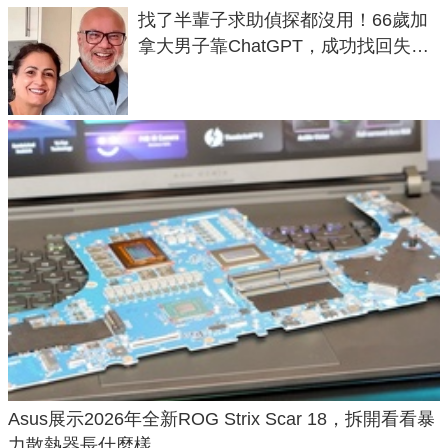
找了半輩子求助偵探都沒用！66歲加
拿大男子靠ChatGPT，成功找回失散
50年家人
Asus展示2026年全新ROG Strix Scar 18，拆開看看暴
力散熱器長什麼樣