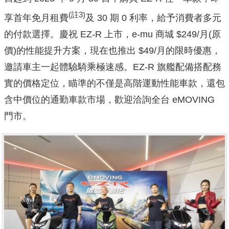
(註3)
享首年免月租費
及 30 期 0 利率，給予消費者多元
的付款選擇。慶祝 EZ-R 上市，e-mu 商城 $249/月(原
價)的性能提升方案，現在也推出 $49/月的限時優惠，
邀請車主一起體驗騎乘極速感。EZ-R 旗艦配備搭配務
實的價格定位，瞄準的不僅是高階運動性能車款，還包
含中價位的通勤車款市場，歡迎洽詢全台 eMOVING
門市。