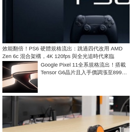
效能翻倍！PS6 硬體規格流出：跳過四代改用 AMD
Zen 6c 混合架構，4K 120fps 與全光追時代來臨
Google Pixel 11全系規格流出！搭載
Tensor G6晶片且入手價調漲至899美
元