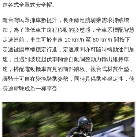
進各式全罩式安全帽。
隨台灣民眾擁車數提升，長距離巡航騎乘需求持續增
加，為了降低車主遠程移動的疲憊感，全車系標配智慧
定速巡航，車主可於車速 10 km/h 至 80 km/h 間按下
定速鍵讓車輛穩定行進，定速期間亦可隨時轉動油門加
速，且遇到坡度起伏車輛會自動調整動力輸出維持車
速，搭配電動機車首見的前斜踏板、複合式材質坐墊，
讓騎士可自在變換騎乘姿勢，同時具備乘坐穩定性，使
長途駕駛成為一種享受。