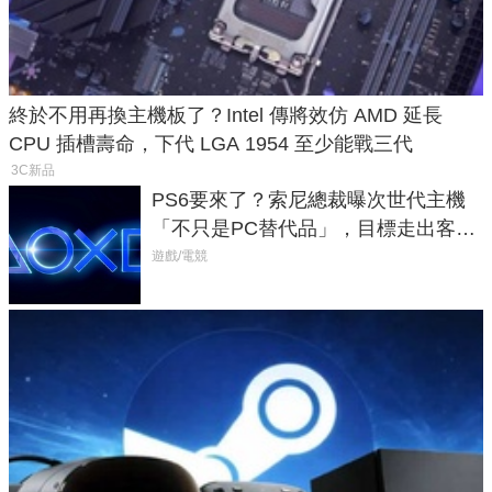
終於不用再換主機板了？Intel 傳將效仿 AMD 延長
CPU 插槽壽命，下代 LGA 1954 至少能戰三代
3C新品
PS6要來了？索尼總裁曝次世代主機
「不只是PC替代品」，目標走出客
廳、進軍電競桌面
遊戲/電競