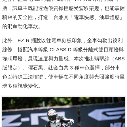
胎，讓車主既能透過優質操控感受駕馭樂趣，也能掌握
騎乘的安全性，打造一台兼具「電車快感、油車體感」
的混血勁化車款。
此外，EZ-R 擺脫以往電車刻板印象，全車勾勒出銳利
線條，搭配汽車等級 CLASS D 等級分離式雙目頭燈與
塊狀尾燈，展現速度與力量感。本次推出翡翠綠（ABS
版限定）、曜石黑、鈦金白共 3 種車色選擇，部分車
色以特殊工法噴塗，使車輛在不同角度與光照強度時呈
現多種視覺變化。