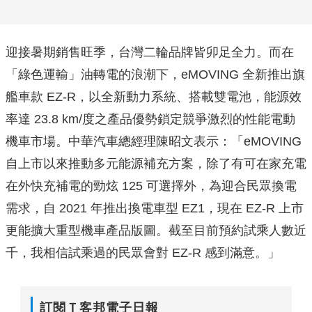
迎接暑期銷售旺季，台灣二輪品牌皆卯足全力。而在
「綠色運輸」油轉電的浪潮下，eMOVING 全新推出旗
艦車款 EZ-R，以全新動力系統、搭載雙電池，能源效
率達 23.8 km/度之產品優勢鎖定競爭激烈的性能電動
機車市場。中華汽車總經理陳昭文表示：「eMOVING
自上市以來推動多元能源補充方案，除了有可在家充電
在外快充補電的勁炫 125 可選擇外，為迎合民眾換電
需求，自 2021 年推出換電車型 EZ1，現在 EZ-R 上市
更能擴大重型機車產品版圖。截至目前預約試乘人數近
千，我相信試乘過的民眾會對 EZ-R 感到滿意。」
訂閱Ｔ客邦電子日報