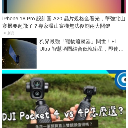
iPhone 18 Pro 設計圖 A20 晶片規格全看光，華強北山
寨機要起飛了？專家曝山寨機無法復刻兩大關鍵
3C新品
狗界最強「寵物追蹤器」問世！Fi
Ultra 智慧項圈結合低軌衛星，即使在
密林山谷也能精準找回愛犬