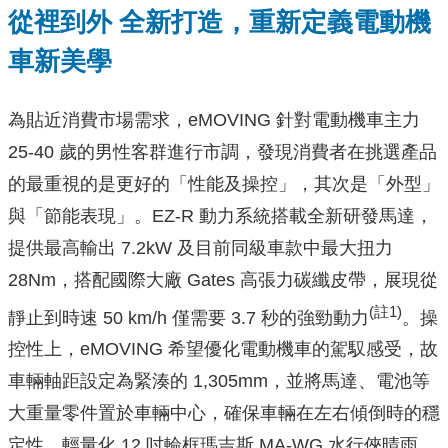
從裡到外 全新打造，重新定義電動機
車新美學
為貼近消費市場需求，eMOVING 針對電動機車主力
25-40 歲的男性客群進行市調，發現消費者在挑選產品
的最重視的是更好的「性能及操控」，其次是「外型」
與「節能表現」。EZ-R 動力系統搭載全新研發馬達，
提供最高輸出 7.2kW 及目前同級車款中最大扭力
28Nm，搭配國際大廠 Gates 高張力碳纖皮帶，展現從
(註1)
靜止到時速 50 km/h 僅需要 3.7 秒的強勁動力
。操
控性上，eMOVING 希望優化電動機車的駕馭感受，故
車輛軸距設定為緊湊的 1,305mm，並將馬達、電池等
大重量零件置於車輛中心，確保車輛在左右傾倒時的穩
定性。輕量化 12 吋輪框瑪吉斯 MA-WG 水行俠晴雨