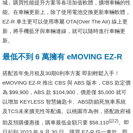
城」購買性能提升方案等各項加值軟體，擴增車輛的性
能。在車輛更新上，除了使用電池交換更新車輛軟體，
EZ-R 車主更可以使用專屬 OTA(Over The Air) 線上更
新，將手機藍牙與車輛連線，就可以隨時進行車輛更
新。
最低不到 6 萬擁有 eMOVING EZ-R
搭配首年免月租及30期0利率方案 即刻輕鬆入手！
eMOVING EZ-R 推出 CBS 與 ABS 版本，CBS 款定價
為 $99,900，ABS 款 $104,900，價差僅 $5,000 就可
以增加 KEYLESS 智慧鑰匙卡、ABS防鎖死煞車系統
及TCS未來擴充性等配備。以桃園市為例，搭配政府補
(註2)
助及預購優惠後，購車最低金額只要 $58,110
。即
日起到 2023 年 9 月 30 日，購買 EZ-R 任一車款，即