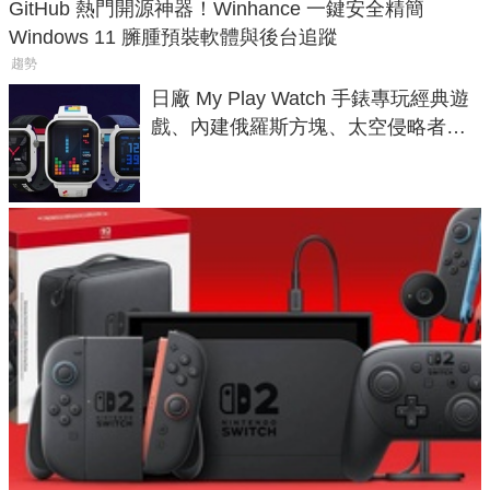
GitHub 熱門開源神器！Winhance 一鍵安全精簡
Windows 11 臃腫預裝軟體與後台追蹤
趨勢
日廠 My Play Watch 手錶專玩經典遊
戲、內建俄羅斯方塊、太空侵略者，
不過竟然不能連手機？