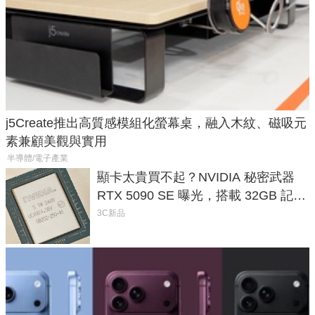
j5Create推出高質感模組化螢幕桌，融入木紋、磁吸元
素兼顧美觀與實用
半導體/電子產業
顯卡太貴買不起？NVIDIA 秘密武器
RTX 5090 SE 曝光，搭載 32GB 記憶
體
3C新品