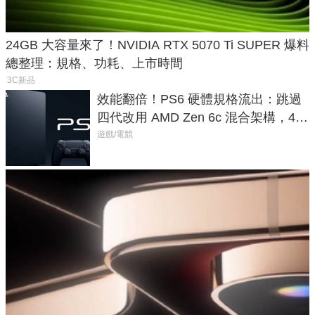
24GB 大容量來了！NVIDIA RTX 5070 Ti SUPER 爆料
總整理：規格、功耗、上市時間
3C新品
效能翻倍！PS6 硬體規格流出：跳過
四代改用 AMD Zen 6c 混合架構，4K
120fps 與全光追時代來臨
遊戲/電競