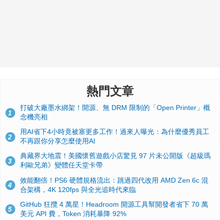
熱門文章
打破大廠墨水綁架！開源、無 DRM 限制的「Open Printer」概
1
念機亮相
用AI省下4小時竟被塞更多工作！過來人曝光：為什麼優秀員工
2
不再跟你分享怎麼使用AI
典藏界大地震！美國懷舊遊戲小店驚見 97 片未公開版《超級瑪
3
利歐兄弟》變體任天堂卡帶
效能翻倍！PS6 硬體規格流出：跳過四代改用 AMD Zen 6c 混
4
合架構，4K 120fps 與全光追時代來臨
GitHub 狂攬 4 萬星！Headroom 開源工具幫開發者省下 70 萬
5
美元 API 費，Token 消耗暴降 92%