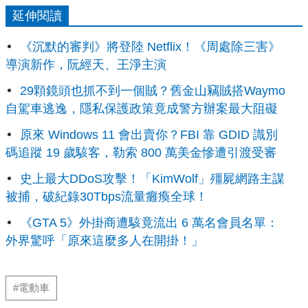
延伸閱讀
《沉默的審判》將登陸 Netflix！《周處除三害》
導演新作，阮經天、王淨主演
29顆鏡頭也抓不到一個賊？舊金山竊賊搭Waymo
自駕車逃逸，隱私保護政策竟成警方辦案最大阻礙
原來 Windows 11 會出賣你？FBI 靠 GDID 識別
碼追蹤 19 歲駭客，勒索 800 萬美金慘遭引渡受審
史上最大DDoS攻擊！「KimWolf」殭屍網路主謀
被捕，破紀錄30Tbps流量癱瘓全球！
《GTA 5》外掛商遭駭竟流出 6 萬名會員名單：
外界驚呼「原來這麼多人在開掛！」
#電動車