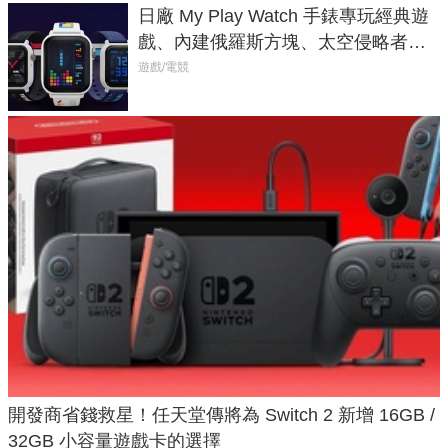
日廠 My Play Watch 手錶專玩經典遊
戲、內建俄羅斯方塊、太空侵略者，
不過竟然不能連手機？
遊戲/電競
開發商省錢救星！任天堂傳將為 Switch 2 新增 16GB /
32GB 小容量遊戲卡的選擇