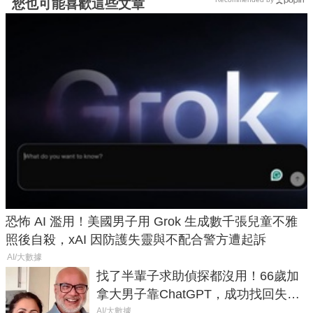
您也可能喜歡這些文章
恐怖 AI 濫用！美國男子用 Grok 生成數千張兒童不雅
照後自殺，xAI 因防護失靈與不配合警方遭起訴
AI/大數據
找了半輩子求助偵探都沒用！66歲加
拿大男子靠ChatGPT，成功找回失散
50年家人
AI/大數據