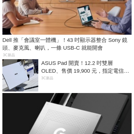
Dell 推「會議室一體機」！43 吋顯示器整合 Sony 鏡
頭、麥克風、喇叭，一條 USB-C 就能開會
3C新品
ASUS Pad 開賣！12.2 吋雙層
OLED、售價 19,900 元，指定電信資
費最低 0 元入手
3C新品