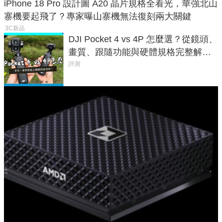
iPhone 18 Pro 設計圖 A20 晶片規格全看光，華強北山
寨機要起飛了？專家曝山寨機無法復刻兩大關鍵
3C新品
DJI Pocket 4 vs 4P 怎麼選？從鏡頭、
畫質、跟隨功能與硬體規格完整解
析，一次看懂兩台差異
評測