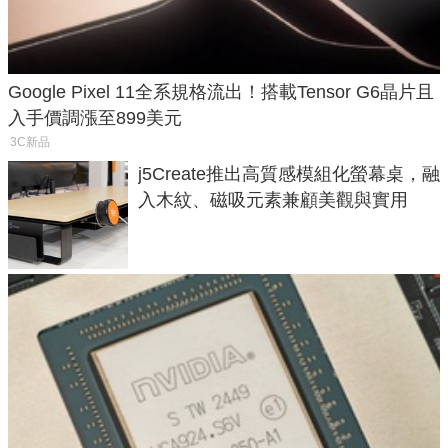
Google Pixel 11全系規格流出！搭載Tensor G6晶片且
入手價調漲至899美元
3C新品
j5Create推出高質感模組化螢幕桌，融
入木紋、磁吸元素兼顧美觀與實用