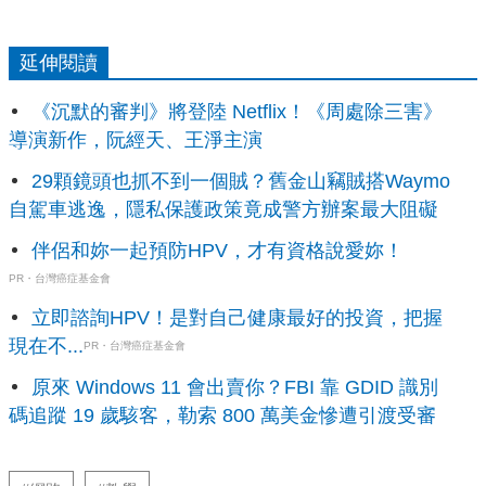
延伸閱讀
《沉默的審判》將登陸 Netflix！《周處除三害》
導演新作，阮經天、王淨主演
29顆鏡頭也抓不到一個賊？舊金山竊賊搭Waymo
自駕車逃逸，隱私保護政策竟成警方辦案最大阻礙
伴侶和妳一起預防HPV，才有資格說愛妳！
PR・台灣癌症基金會
立即諮詢HPV！是對自己健康最好的投資，把握
現在不...
PR・台灣癌症基金會
原來 Windows 11 會出賣你？FBI 靠 GDID 識別
碼追蹤 19 歲駭客，勒索 800 萬美金慘遭引渡受審