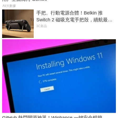
AI/大數據
手把、行動電源合體！Belkin 推
Switch 2 磁吸充電手把殼，續航最高
延長 1.5 倍
3C新品
GitHub 熱門開源神器！Winhance 一鍵安全精簡