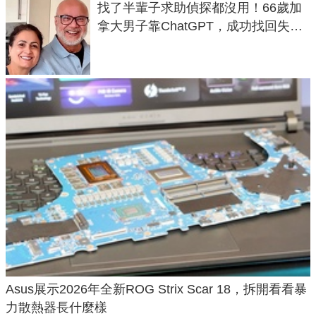
找了半輩子求助偵探都沒用！66歲加
拿大男子靠ChatGPT，成功找回失散
50年家人
Asus展示2026年全新ROG Strix Scar 18，拆開看看暴
力散熱器長什麼樣