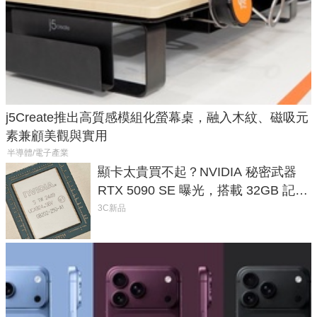
j5Create推出高質感模組化螢幕桌，融入木紋、磁吸元
素兼顧美觀與實用
半導體/電子產業
顯卡太貴買不起？NVIDIA 秘密武器
RTX 5090 SE 曝光，搭載 32GB 記憶
體
3C新品