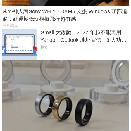
國外神人讓Sony WH-1000XM5 支援 Windows 頭部追
蹤，延遲極低玩模擬飛行超有感
遊戲/電競
Gmail 大改動！2027 年起不能再用
Yahoo、Outlook 地址寄信，3 大功能
將停用
趨勢