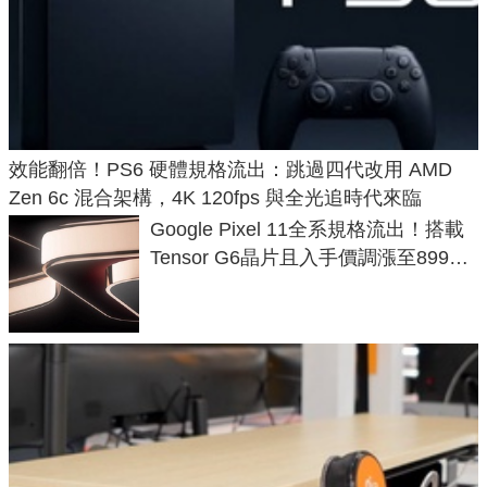
效能翻倍！PS6 硬體規格流出：跳過四代改用 AMD
Zen 6c 混合架構，4K 120fps 與全光追時代來臨
Google Pixel 11全系規格流出！搭載
Tensor G6晶片且入手價調漲至899美
元