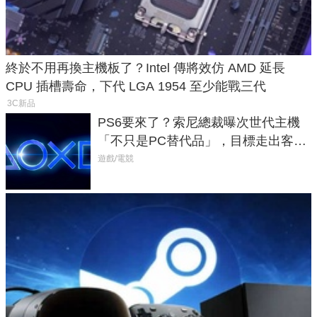
終於不用再換主機板了？Intel 傳將效仿 AMD 延長
CPU 插槽壽命，下代 LGA 1954 至少能戰三代
3C新品
PS6要來了？索尼總裁曝次世代主機
「不只是PC替代品」，目標走出客
廳、進軍電競桌面
遊戲/電競