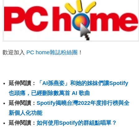
歡迎加入
PC home雜誌粉絲團
！
延伸閱讀：
「AI孫燕姿」和她的姊妹們讓Spotify
也頭痛，已經刪除數萬首 AI 歌曲
延伸閱讀：
Spotify揭曉台灣2022年度排行榜與全
新個人化功能
延伸閱讀：
如何使用Spotify的群組點唱單？