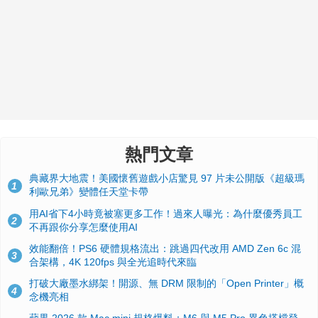
熱門文章
典藏界大地震！美國懷舊遊戲小店驚見 97 片未公開版《超級瑪
1
利歐兄弟》變體任天堂卡帶
用AI省下4小時竟被塞更多工作！過來人曝光：為什麼優秀員工
2
不再跟你分享怎麼使用AI
效能翻倍！PS6 硬體規格流出：跳過四代改用 AMD Zen 6c 混
3
合架構，4K 120fps 與全光追時代來臨
打破大廠墨水綁架！開源、無 DRM 限制的「Open Printer」概
4
念機亮相