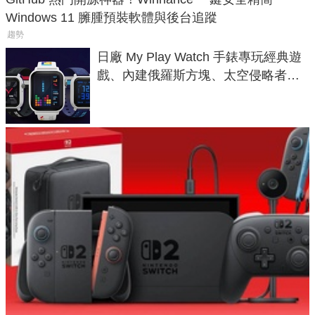
Windows 11 臃腫預裝軟體與後台追蹤
趨勢
日廠 My Play Watch 手錶專玩經典遊
戲、內建俄羅斯方塊、太空侵略者，
不過竟然不能連手機？