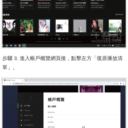
步驟 3. 進入帳戶概覽網頁後，點擊左方「復原播放清
單」。