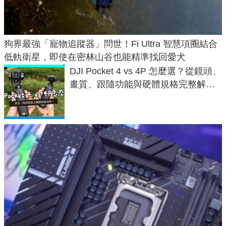
狗界最強「寵物追蹤器」問世！Fi Ultra 智慧項圈結合
低軌衛星，即使在密林山谷也能精準找回愛犬
DJI Pocket 4 vs 4P 怎麼選？從鏡頭、
畫質、跟隨功能與硬體規格完整解
析，一次看懂兩台差異