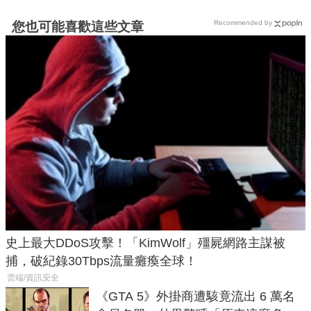
Recommended by
您也可能喜歡這些文章
史上最大DDoS攻擊！「KimWolf」殭屍網路主謀被
捕，破紀錄30Tbps流量癱瘓全球！
雲端/資訊安全
《GTA 5》外掛商遭駭竟流出 6 萬名