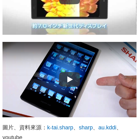
Play
圖片、資料來源：
k-tai.sharp
、
sharp
、
au.kddi
、
youtube