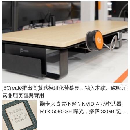
j5Create推出高質感模組化螢幕桌，融入木紋、磁吸元
素兼顧美觀與實用
顯卡太貴買不起？NVIDIA 秘密武器
RTX 5090 SE 曝光，搭載 32GB 記憶
體