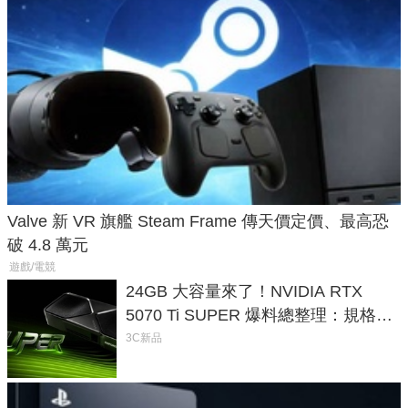
Valve 新 VR 旗艦 Steam Frame 傳天價定價、最高恐
破 4.8 萬元
遊戲/電競
24GB 大容量來了！NVIDIA RTX
5070 Ti SUPER 爆料總整理：規格、
功耗、上市時間
3C新品