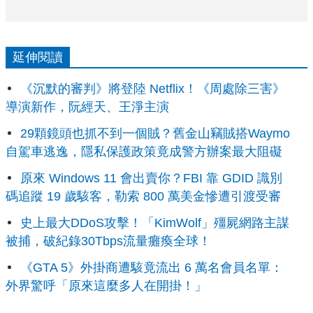
延伸閱讀
《沉默的審判》將登陸 Netflix！《周處除三害》
導演新作，阮經天、王淨主演
29顆鏡頭也抓不到一個賊？舊金山竊賊搭Waymo
自駕車逃逸，隱私保護政策竟成警方辦案最大阻礙
原來 Windows 11 會出賣你？FBI 靠 GDID 識別
碼追蹤 19 歲駭客，勒索 800 萬美金慘遭引渡受審
史上最大DDoS攻擊！「KimWolf」殭屍網路主謀
被捕，破紀錄30Tbps流量癱瘓全球！
《GTA 5》外掛商遭駭竟流出 6 萬名會員名單：
外界驚呼「原來這麼多人在開掛！」