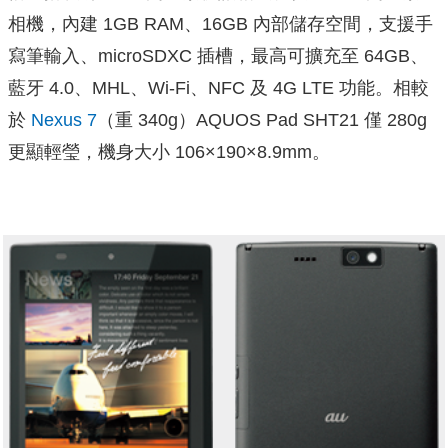
相機，內建 1GB RAM、16GB 內部儲存空間，支援手
寫筆輸入、microSD
XC
插槽，最高可擴充至
64GB
、
藍牙 4.0、MHL、Wi-Fi、NFC 及 4G LTE 功能。相較
於
Nexus 7
（重 340g）AQUOS Pad SHT21 僅 280g
更顯輕瑩，機身大小 106×190×8.9mm。