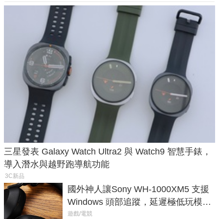
三星發表 Galaxy Watch Ultra2 與 Watch9 智慧手錶，
導入潛水與越野跑導航功能
3C新品
國外神人讓Sony WH-1000XM5 支援
Windows 頭部追蹤，延遲極低玩模擬
飛行超有感
遊戲/電競