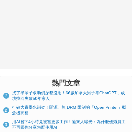
熱門文章
找了半輩子求助偵探都沒用！66歲加拿大男子靠ChatGPT，成
1
功找回失散50年家人
打破大廠墨水綁架！開源、無 DRM 限制的「Open Printer」概
2
念機亮相
用AI省下4小時竟被塞更多工作！過來人曝光：為什麼優秀員工
3
不再跟你分享怎麼使用AI