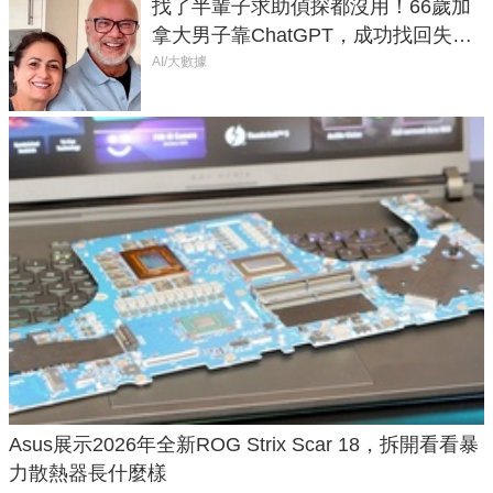
找了半輩子求助偵探都沒用！66歲加
拿大男子靠ChatGPT，成功找回失散
50年家人
AI/大數據
Asus展示2026年全新ROG Strix Scar 18，拆開看看暴
力散熱器長什麼樣