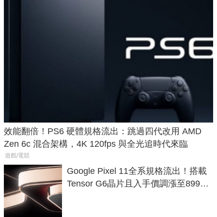
效能翻倍！PS6 硬體規格流出：跳過四代改用 AMD
Zen 6c 混合架構，4K 120fps 與全光追時代來臨
遊戲/電競
Google Pixel 11全系規格流出！搭載
Tensor G6晶片且入手價調漲至899美
元