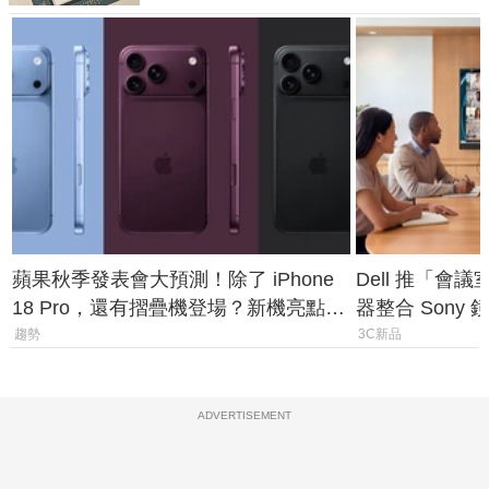
蘋果秋季發表會大預測！除了 iPhone
Dell 推「會
18 Pro，還有摺疊機登場？新機亮點預
器整合 Sony
測一次看
條 USB-C 就
趨勢
3C新品
ADVERTISEMENT