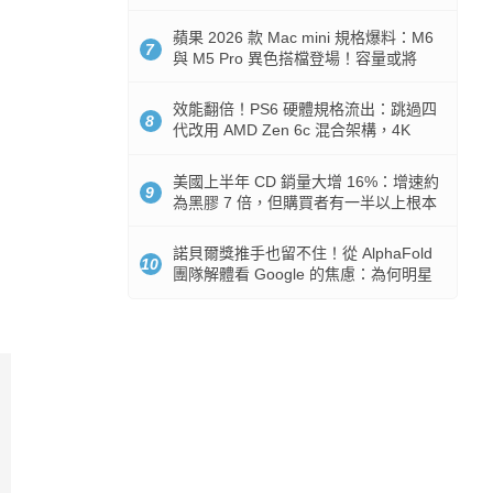
Token 消耗暴降 92%
蘋果 2026 款 Mac mini 規格爆料：M6
7
與 M5 Pro 異色搭檔登場！容量或將
512GB 起跳
效能翻倍！PS6 硬體規格流出：跳過四
8
代改用 AMD Zen 6c 混合架構，4K
120fps 與全光追時代來臨
美國上半年 CD 銷量大增 16%：增速約
9
為黑膠 7 倍，但購買者有一半以上根本
沒有播放器
諾貝爾獎推手也留不住！從 AlphaFold
10
團隊解體看 Google 的焦慮：為何明星
實驗室要為 Gemini 讓路？