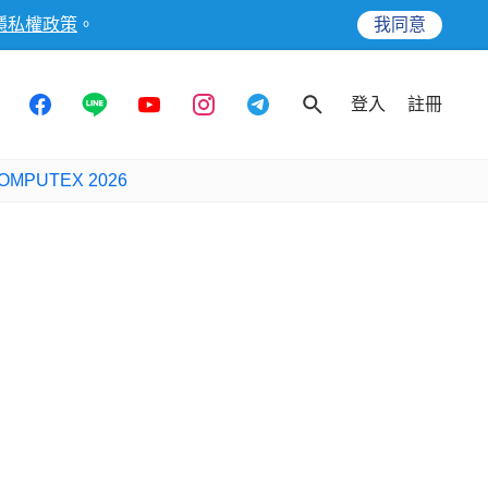
隱私權政策
。
我同意
登入
註冊
OMPUTEX 2026