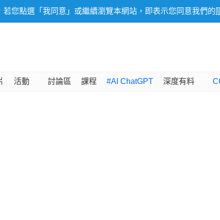
，若您點選「我同意」或繼續瀏覽本網站，即表示您同意我們的
片
活動
討論區
課程
#AI ChatGPT
深度有料
C