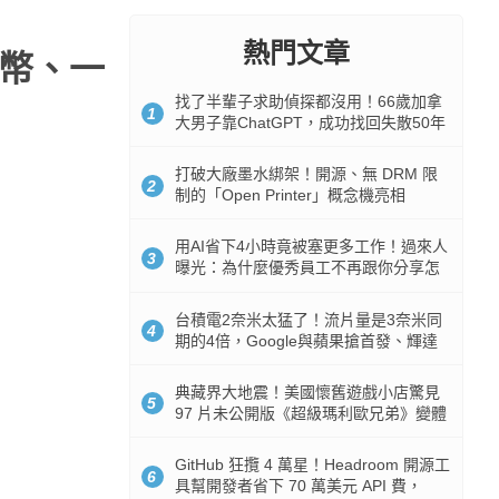
熱門文章
台幣、一
找了半輩子求助偵探都沒用！66歲加拿
1
大男子靠ChatGPT，成功找回失散50年
家人
打破大廠墨水綁架！開源、無 DRM 限
2
制的「Open Printer」概念機亮相
用AI省下4小時竟被塞更多工作！過來人
3
曝光：為什麼優秀員工不再跟你分享怎
麼使用AI
台積電2奈米太猛了！流片量是3奈米同
4
期的4倍，Google與蘋果搶首發、輝達
與AMD排隊等產能
典藏界大地震！美國懷舊遊戲小店驚見
5
97 片未公開版《超級瑪利歐兄弟》變體
任天堂卡帶
GitHub 狂攬 4 萬星！Headroom 開源工
6
具幫開發者省下 70 萬美元 API 費，