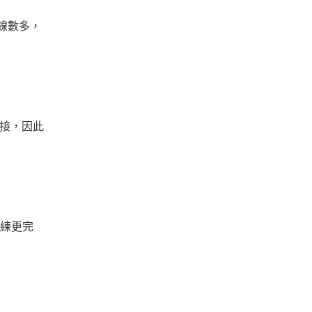
線數多，
連接，因此
練更完