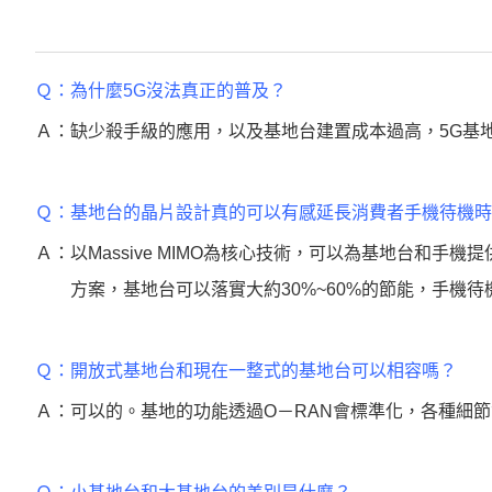
Ｑ：
為什麼5G沒法真正的普及？
Ａ：
缺少殺手級的應用，以及基地台建置成本過高，5G基
Ｑ：
基地台的晶片設計真的可以有感延長消費者手機待機時
Ａ：
以Massive MIMO為核心技術，可以為基地台和手
方案，基地台可以落實大約30%~60%的節能，手機待
Ｑ：
開放式基地台和現在一整式的基地台可以相容嗎？
Ａ：
可以的。基地的功能透過O－RAN會標準化，各種細