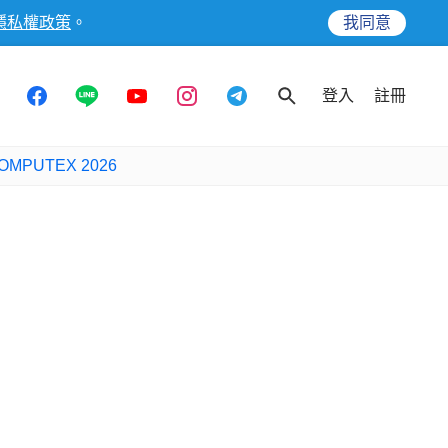
隱私權政策
。
我同意
登入
註冊
OMPUTEX 2026