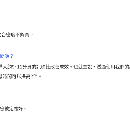
地台密度不夠高。
間嗎？
機提供大約9~11分貝的訊噪比改善成效。也就是說，透過使用我們
機時間可以提高2倍。
節會被定義好。