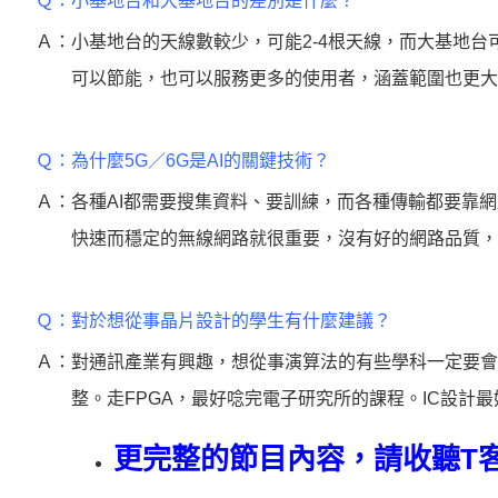
Ｑ：
小基地台和大基地台的差別是什麼？
Ａ：
小基地台的天線數較少，可能2-4根天線，而大基地台
可以節能，也可以服務更多的使用者，涵蓋範圍也更大
Ｑ：
為什麼5G／6G是AI的關鍵技術？
Ａ：
各種AI都需要搜集資料、要訓練，而各種傳輸都要靠
快速而穩定的無線網路就很重要，沒有好的網路品質，
Ｑ：
對於想從事晶片設計的學生有什麼建議？
Ａ：
對通訊產業有興趣，想從事演算法的有些學科一定要會
整。走FPGA，最好唸完電子研究所的課程。IC設計
更完整的節目內容，請收聽T