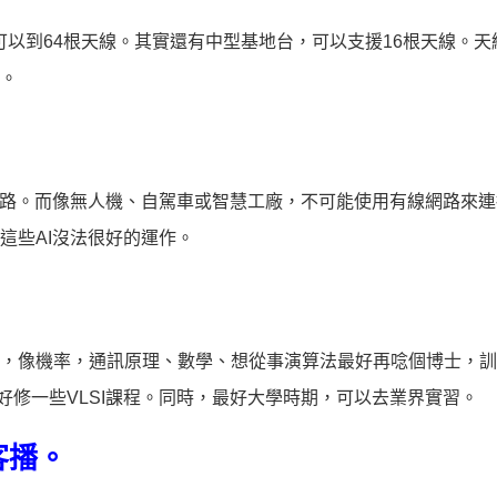
可以到64根天線。其實還有中型基地台，可以支援16根天線。天
。
網路。而像無人機、自駕車或智慧工廠，不可能使用有線網路來
這些AI沒法很好的運作。
，像機率，通訊原理、數學、想從事演算法最好再唸個博士，訓
最好修一些VLSI課程。同時，最好大學時期，可以去業界實習。
客播。