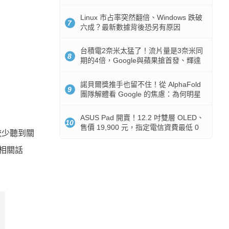
512GB 起跳
Linux 市占率突然翻倍、Windows 跌破
7
六成？最新數據背後恐另有原因
台積電2奈米太猛了！流片量是3奈米同
8
期的4倍，Google與蘋果搶首發、輝達
與AMD排隊等產能
諾貝爾獎推手也留不住！從 AlphaFold
9
團隊解體看 Google 的焦慮：為何明星
實驗室要為 Gemini 讓路？
ASUS Pad 開賣！12.2 吋雙層 OLED、
10
售價 19,900 元，指定電信資費最低 0
較少聽到關
元入手
相關話