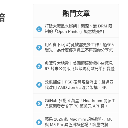
熱門文章
倍
打破大廠墨水綁架！開源、無 DRM 限
1
制的「Open Printer」概念機亮相
用AI省下4小時竟被塞更多工作！過來人
2
曝光：為什麼優秀員工不再跟你分享怎
麼使用AI
典藏界大地震！美國懷舊遊戲小店驚見
3
97 片未公開版《超級瑪利歐兄弟》變體
任天堂卡帶
效能翻倍！PS6 硬體規格流出：跳過四
4
代改用 AMD Zen 6c 混合架構，4K
120fps 與全光追時代來臨
GitHub 狂攬 4 萬星！Headroom 開源工
5
具幫開發者省下 70 萬美元 API 費，
Token 消耗暴降 92%
蘋果 2026 款 Mac mini 規格爆料：M6
6
與 M5 Pro 異色搭檔登場！容量或將