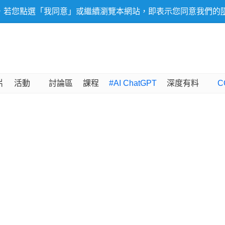
，若您點選「我同意」或繼續瀏覽本網站，即表示您同意我們的
片
活動
討論區
課程
#AI ChatGPT
深度有料
C