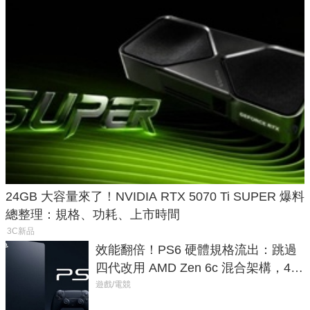
24GB 大容量來了！NVIDIA RTX 5070 Ti SUPER 爆料
總整理：規格、功耗、上市時間
3C新品
效能翻倍！PS6 硬體規格流出：跳過
四代改用 AMD Zen 6c 混合架構，4K
120fps 與全光追時代來臨
遊戲/電競