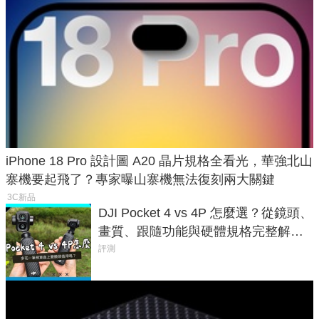
iPhone 18 Pro 設計圖 A20 晶片規格全看光，華強北山
寨機要起飛了？專家曝山寨機無法復刻兩大關鍵
3C新品
DJI Pocket 4 vs 4P 怎麼選？從鏡頭、
畫質、跟隨功能與硬體規格完整解
析，一次看懂兩台差異
評測