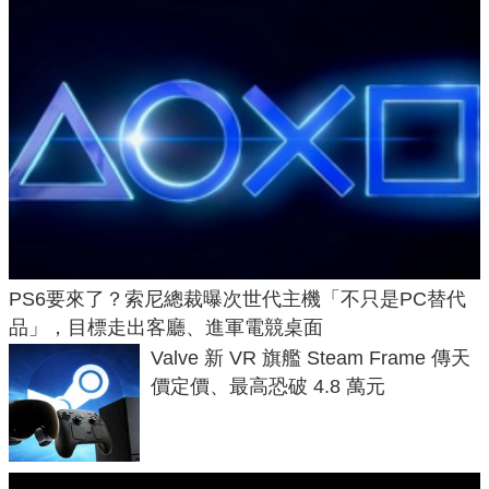
PS6要來了？索尼總裁曝次世代主機「不只是PC替代
品」，目標走出客廳、進軍電競桌面
Valve 新 VR 旗艦 Steam Frame 傳天
價定價、最高恐破 4.8 萬元