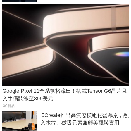
Google Pixel 11全系規格流出！搭載Tensor G6晶片且
入手價調漲至899美元
3C新品
j5Create推出高質感模組化螢幕桌，融
入木紋、磁吸元素兼顧美觀與實用