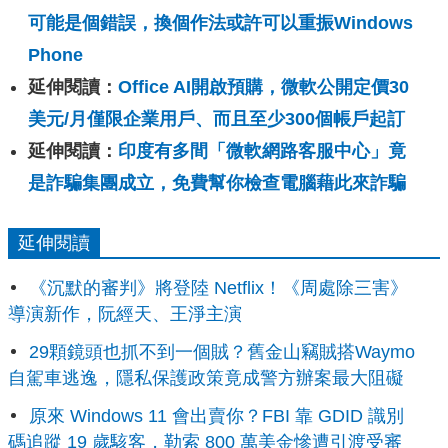
可能是個錯誤，換個作法或許可以重振Windows
Phone
延伸閱讀：
Office AI開啟預購，微軟公開定價30
美元/月僅限企業用戶、而且至少300個帳戶起訂
延伸閱讀：
印度有多間「微軟網路客服中心」竟
是詐騙集團成立，免費幫你檢查電腦藉此來詐騙
延伸閱讀
《沉默的審判》將登陸 Netflix！《周處除三害》
導演新作，阮經天、王淨主演
29顆鏡頭也抓不到一個賊？舊金山竊賊搭Waymo
自駕車逃逸，隱私保護政策竟成警方辦案最大阻礙
原來 Windows 11 會出賣你？FBI 靠 GDID 識別
碼追蹤 19 歲駭客，勒索 800 萬美金慘遭引渡受審