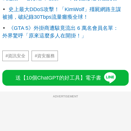
史上最大DDoS攻擊！「KimWolf」殭屍網路主謀
被捕，破紀錄30Tbps流量癱瘓全球！
《GTA 5》外掛商遭駭竟流出 6 萬名會員名單：
外界驚呼「原來這麼多人在開掛！」
#資訊安全
#資安服務
送【10個ChatGPT的好工具】電子書
ADVERTISEMENT