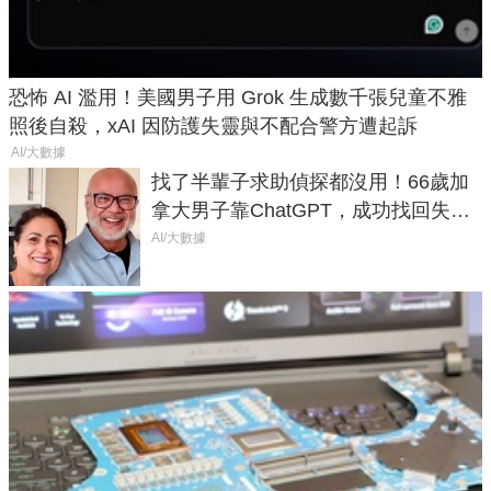
恐怖 AI 濫用！美國男子用 Grok 生成數千張兒童不雅
照後自殺，xAI 因防護失靈與不配合警方遭起訴
AI/大數據
找了半輩子求助偵探都沒用！66歲加
拿大男子靠ChatGPT，成功找回失散
50年家人
AI/大數據