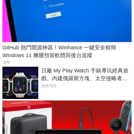
GitHub 熱門開源神器！Winhance 一鍵安全精簡
Windows 11 臃腫預裝軟體與後台追蹤
趨勢
日廠 My Play Watch 手錶專玩經典遊
戲、內建俄羅斯方塊、太空侵略者，
不過竟然不能連手機？
遊戲/電競