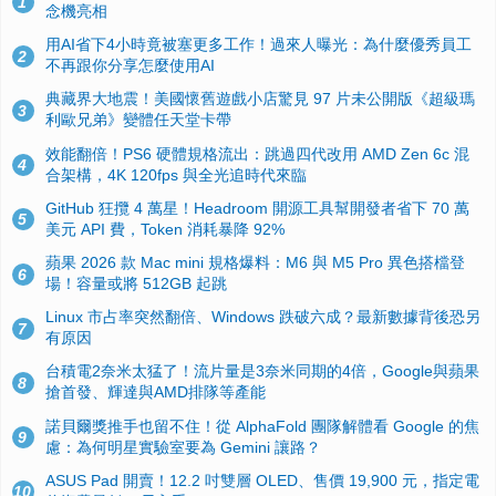
1
念機亮相
用AI省下4小時竟被塞更多工作！過來人曝光：為什麼優秀員工
2
不再跟你分享怎麼使用AI
典藏界大地震！美國懷舊遊戲小店驚見 97 片未公開版《超級瑪
3
利歐兄弟》變體任天堂卡帶
效能翻倍！PS6 硬體規格流出：跳過四代改用 AMD Zen 6c 混
4
合架構，4K 120fps 與全光追時代來臨
GitHub 狂攬 4 萬星！Headroom 開源工具幫開發者省下 70 萬
5
美元 API 費，Token 消耗暴降 92%
蘋果 2026 款 Mac mini 規格爆料：M6 與 M5 Pro 異色搭檔登
6
場！容量或將 512GB 起跳
Linux 市占率突然翻倍、Windows 跌破六成？最新數據背後恐另
7
有原因
台積電2奈米太猛了！流片量是3奈米同期的4倍，Google與蘋果
8
搶首發、輝達與AMD排隊等產能
諾貝爾獎推手也留不住！從 AlphaFold 團隊解體看 Google 的焦
9
慮：為何明星實驗室要為 Gemini 讓路？
ASUS Pad 開賣！12.2 吋雙層 OLED、售價 19,900 元，指定電
10