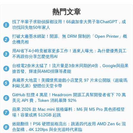
找了半輩子求助偵探都沒用！66歲加拿大男子靠ChatGPT，成
1
功找回失散50年家人
打破大廠墨水綁架！開源、無 DRM 限制的「Open Printer」概
2
念機亮相
用AI省下4小時竟被塞更多工作！過來人曝光：為什麼優秀員工
3
不再跟你分享怎麼使用AI
台積電2奈米太猛了！流片量是3奈米同期的4倍，Google與蘋果
4
搶首發、輝達與AMD排隊等產能
典藏界大地震！美國懷舊遊戲小店驚見 97 片未公開版《超級瑪
5
利歐兄弟》變體任天堂卡帶
GitHub 狂攬 4 萬星！Headroom 開源工具幫開發者省下 70 萬
6
美元 API 費，Token 消耗暴降 92%
蘋果 2026 款 Mac mini 規格爆料：M6 與 M5 Pro 異色搭檔登
7
場！容量或將 512GB 起跳
效能翻倍！PS6 硬體規格流出：跳過四代改用 AMD Zen 6c 混
8
合架構，4K 120fps 與全光追時代來臨
美國上半年 CD 銷量大增 16%：增速約為黑膠 7 倍，但購買者
9
有一半以上根本沒有播放器