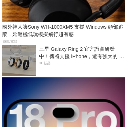
國外神人讓Sony WH-1000XM5 支援 Windows 頭部追
蹤，延遲極低玩模擬飛行超有感
遊戲/電競
三星 Galaxy Ring 2 官方證實研發
中！傳將支援 iPhone，還有強大的 AI
與智慧家電連動功能
3C新品