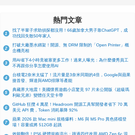
熱門文章
找了半輩子求助偵探都沒用！66歲加拿大男子靠ChatGPT，成
1
功找回失散50年家人
打破大廠墨水綁架！開源、無 DRM 限制的「Open Printer」概
2
念機亮相
用AI省下4小時竟被塞更多工作！過來人曝光：為什麼優秀員工
3
不再跟你分享怎麼使用AI
台積電2奈米太猛了！流片量是3奈米同期的4倍，Google與蘋果
4
搶首發、輝達與AMD排隊等產能
典藏界大地震！美國懷舊遊戲小店驚見 97 片未公開版《超級瑪
5
利歐兄弟》變體任天堂卡帶
GitHub 狂攬 4 萬星！Headroom 開源工具幫開發者省下 70 萬
6
美元 API 費，Token 消耗暴降 92%
蘋果 2026 款 Mac mini 規格爆料：M6 與 M5 Pro 異色搭檔登
7
場！容量或將 512GB 起跳
效能翻倍！PS6 硬體規格流出：跳過四代改用 AMD Zen 6c 混