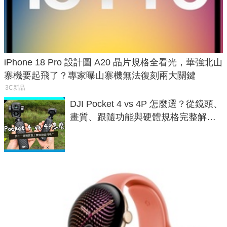
iPhone 18 Pro 設計圖 A20 晶片規格全看光，華強北山
寨機要起飛了？專家曝山寨機無法復刻兩大關鍵
3C新品
DJI Pocket 4 vs 4P 怎麼選？從鏡頭、
畫質、跟隨功能與硬體規格完整解
析，一次看懂兩台差異