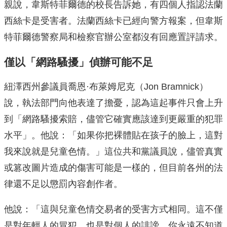
親說，韋斯特菲爾德的校長告訴她，有四個人指認法蘭
西絲卡是受害者。法蘭西絲卡已經向警方報案，但韋斯
特菲爾德警察局和檢察官辦公室都沒有回應置評請求。
僅以「網路騷擾」偵辦可能不足
紐澤西州參議員喬恩·布萊姆尼克（Jon Bramnick）
說，執法部門向他表達了擔憂，認為這起事件只會上升
到「網路騷擾索賠，儘管它確實應該達到更嚴重的犯罪
水平」。他說：「如果你把裸體貼在孩子的臉上，這對
我來說就是兒童色情。」這位共和黨議員說，儘管真實
或篡改圖片造成的傷害可能是一樣的，但目前各州的法
律還不足以懲罰內容創作者。
他說：「這與兒童色情交易者的受害方式相同。這不僅
是對年輕人的冒犯，也是對個人的誹謗。你永遠不知道