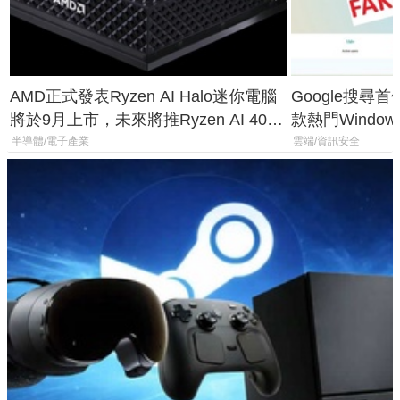
AMD正式發表Ryzen AI Halo迷你電腦
Google搜尋
將於9月上市，未來將推Ryzen AI 400
款熱門Wind
Max系列處理器與對應升級版
機
半導體/電子產業
雲端/資訊安全