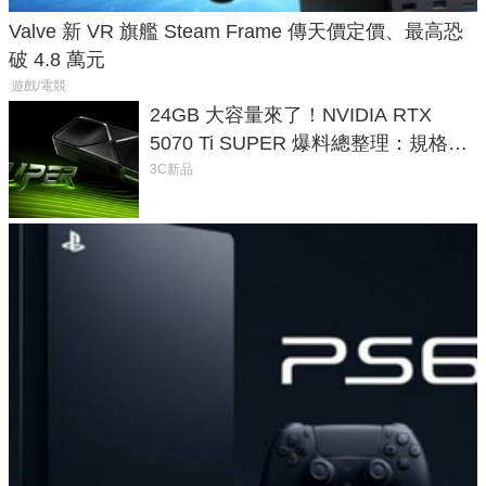
Valve 新 VR 旗艦 Steam Frame 傳天價定價、最高恐
破 4.8 萬元
遊戲/電競
24GB 大容量來了！NVIDIA RTX
5070 Ti SUPER 爆料總整理：規格、
功耗、上市時間
3C新品