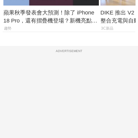
蘋果秋季發表會大預測！除了 iPhone
DIKE 推出 V
18 Pro，還有摺疊機登場？新機亮點預
整合充電與自
測一次看
趨勢
3C新品
ADVERTISEMENT