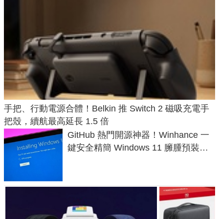
手把、行動電源合體！Belkin 推 Switch 2 磁吸充電手
把殼，續航最高延長 1.5 倍
GitHub 熱門開源神器！Winhance 一
鍵安全精簡 Windows 11 臃腫預裝軟
體與後台追蹤