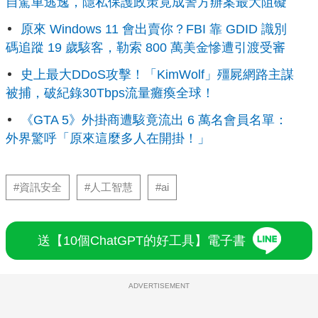
自駕車逃逸，隱私保護政策竟成警方辦案最大阻礙
原來 Windows 11 會出賣你？FBI 靠 GDID 識別
碼追蹤 19 歲駭客，勒索 800 萬美金慘遭引渡受審
史上最大DDoS攻擊！「KimWolf」殭屍網路主謀
被捕，破紀錄30Tbps流量癱瘓全球！
《GTA 5》外掛商遭駭竟流出 6 萬名會員名單：
外界驚呼「原來這麼多人在開掛！」
#資訊安全
#人工智慧
#ai
送【10個ChatGPT的好工具】電子書
ADVERTISEMENT