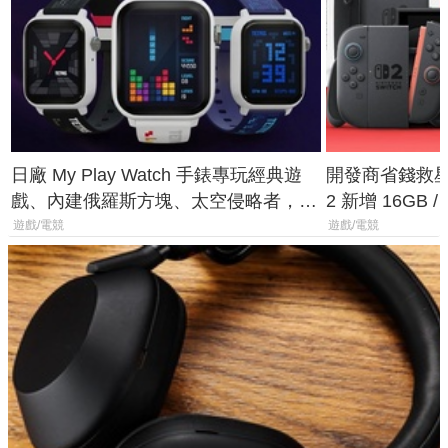
日廠 My Play Watch 手錶專玩經典遊
開發商省錢救星！
戲、內建俄羅斯方塊、太空侵略者，不
2 新增 16GB
過竟然不能連手機？
選擇
遊戲/電競
遊戲/電競