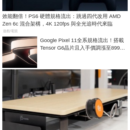
效能翻倍！PS6 硬體規格流出：跳過四代改用 AMD
Zen 6c 混合架構，4K 120fps 與全光追時代來臨
遊戲/電競
Google Pixel 11全系規格流出！搭載
Tensor G6晶片且入手價調漲至899美
元