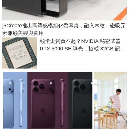
j5Create推出高質感模組化螢幕桌，融入木紋、磁吸元
素兼顧美觀與實用
顯卡太貴買不起？NVIDIA 秘密武器
RTX 5090 SE 曝光，搭載 32GB 記憶
體