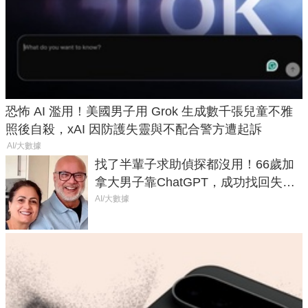
恐怖 AI 濫用！美國男子用 Grok 生成數千張兒童不雅
照後自殺，xAI 因防護失靈與不配合警方遭起訴
AI/大數據
找了半輩子求助偵探都沒用！66歲加
拿大男子靠ChatGPT，成功找回失散
50年家人
AI/大數據