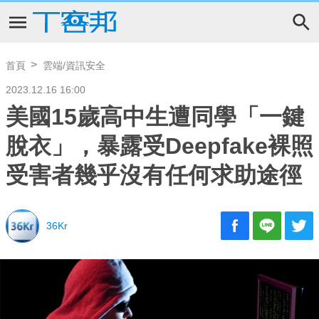
首頁
雲端/資訊安全
2023.12.16 16:00
美國15歲高中生遭同學「一鍵
脫衣」，暴露受Deepfake裸照
受害者幾乎沒有任何求助途徑
36Kr