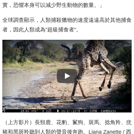
實，恐懼本身可以減少野生動物的數量。」
全球調查顯示，人類捕殺獵物的速度遠遠高於其他捕食
者，因此人類成為"超級捕食者"。
Play
（上方影片）長頸鹿、花豹、鬣狗、斑馬、捻角羚、疣
豬和黑斑羚聽到人類的聲音後奔跑。Liana Zanette / 西