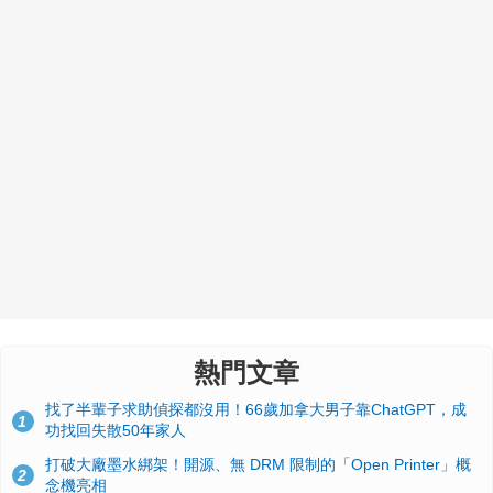
熱門文章
找了半輩子求助偵探都沒用！66歲加拿大男子靠ChatGPT，成
1
功找回失散50年家人
打破大廠墨水綁架！開源、無 DRM 限制的「Open Printer」概
2
念機亮相