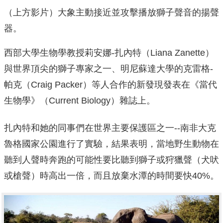
（上方影片）大象主動接近並攻擊播放獅子聲音的揚聲
器。
西部大學生物學教授莉安娜-扎內特（Liana Zanette）
與世界頂尖的獅子專家之一、明尼蘇達大學的克雷格-
帕克（Craig Packer）等人合作的新發現發表在《當代
生物學》（Current Biology）雜誌上。
扎內特和她的同事們在世界主要保護區之一--南非大克
魯格國家公園進行了實驗，結果表明，當地野生動物在
聽到人聲時奔跑的可能性要比聽到獅子或狩獵聲（犬吠
或槍聲）時高出一倍，而且放棄水潭的時間要快40%。