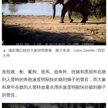
▲
攝影機記錄的大象靜態圖像。圖片來源：Liana Zanette / 西部
大學
長頸鹿、豹、鬣狗、斑馬、捻角羚、疣豬和黑斑羚在聽
到人聲時的奔跑速度明顯快於聽到獅子的聲音，而大象
和犀牛在聽到人聲時放棄水潭的速度明顯快於聽到獅子
的聲音。