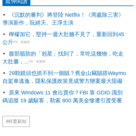
延伸閱讀
《沉默的審判》將登陸 Netflix！《周處除三害》
導演新作，阮經天、王淨主演
檸檬加它，堅持一週大肚腩不見了，重新回到45
公斤
PR・新素簡
腹部脂肪的「剋星」找到了，常吃這幾物，吃走
大肚囊，...
PR・新素簡
29顆鏡頭也抓不到一個賊？舊金山竊賊搭Waymo
自駕車逃逸，隱私保護政策竟成警方辦案最大阻礙
原來 Windows 11 會出賣你？FBI 靠 GDID 識別
碼追蹤 19 歲駭客，勒索 800 萬美金慘遭引渡受審
#科普新知