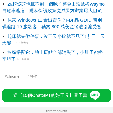
29顆鏡頭也抓不到一個賊？舊金山竊賊搭Waymo
自駕車逃逸，隱私保護政策竟成警方辦案最大阻礙
原來 Windows 11 會出賣你？FBI 靠 GDID 識別
碼追蹤 19 歲駭客，勒索 800 萬美金慘遭引渡受審
起床就先做件事，沒三天小腹就不見了! 肚子一天
天變...
PR・新素簡
檸檬搭配它，臉上斑點全部消失了，小肚子都變
平坦了
PR・新素簡
#chrome
#教學
送【10個ChatGPT的好工具】電子書
ADVERTISEMENT