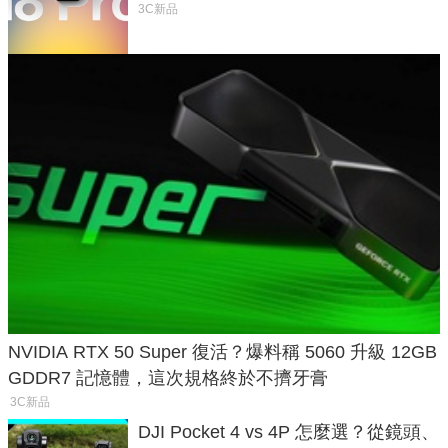
家曝山寨機無法復刻兩大關鍵
3C新品
NVIDIA RTX 50 Super 復活？爆料稱 5060 升級 12GB
GDDR7 記憶體，這次規格終於不擠牙膏
3C新品
DJI Pocket 4 vs 4P 怎麼選？從鏡頭、