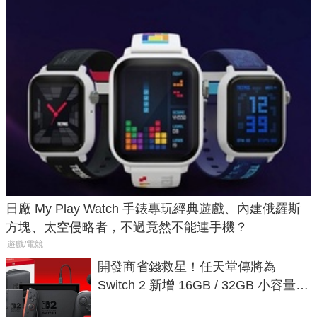
日廠 My Play Watch 手錶專玩經典遊戲、內建俄羅斯
方塊、太空侵略者，不過竟然不能連手機？
遊戲/電競
開發商省錢救星！任天堂傳將為
Switch 2 新增 16GB / 32GB 小容量遊
戲卡的選擇