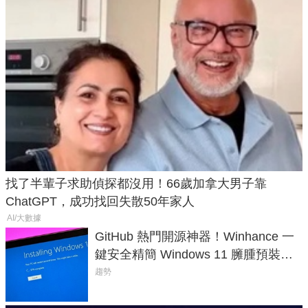
找了半輩子求助偵探都沒用！66歲加拿大男子靠
ChatGPT，成功找回失散50年家人
AI/大數據
GitHub 熱門開源神器！Winhance 一
鍵安全精簡 Windows 11 臃腫預裝軟
體與後台追蹤
趨勢