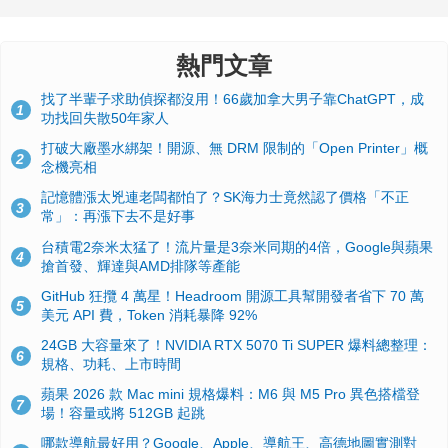
熱門文章
找了半輩子求助偵探都沒用！66歲加拿大男子靠ChatGPT，成
1
功找回失散50年家人
打破大廠墨水綁架！開源、無 DRM 限制的「Open Printer」概
2
念機亮相
記憶體漲太兇連老闆都怕了？SK海力士竟然認了價格「不正
3
常」：再漲下去不是好事
台積電2奈米太猛了！流片量是3奈米同期的4倍，Google與蘋果
4
搶首發、輝達與AMD排隊等產能
GitHub 狂攬 4 萬星！Headroom 開源工具幫開發者省下 70 萬
5
美元 API 費，Token 消耗暴降 92%
24GB 大容量來了！NVIDIA RTX 5070 Ti SUPER 爆料總整理：
6
規格、功耗、上市時間
蘋果 2026 款 Mac mini 規格爆料：M6 與 M5 Pro 異色搭檔登
7
場！容量或將 512GB 起跳
哪款導航最好用？Google、Apple、導航王、高德地圖實測對