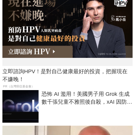
立即諮詢HPV！是對自己健康最好的投資，把握現在
不嫌晚！
PR（台灣癌症基金會）
恐怖 AI 濫用！美國男子用 Grok 生成
數千張兒童不雅照後自殺，xAI 因防護
失靈與不配合警方遭起訴