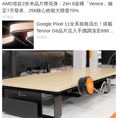
AMD首款2奈米晶片將現身：Zen 6架構「Venice」確
定7月發表、256核心效能大噴發70%
3C新品
Google Pixel 11全系規格流出！搭載
Tensor G6晶片且入手價調漲至899美
元
3C新品