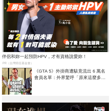
伴侶和妳一起預防HPV，才有資格說愛妳！
PR（台灣癌症基金會）
《GTA 5》外掛商遭駭竟流出 6 萬名
會員名單：外界驚呼「原來這麼多人
在開掛！」