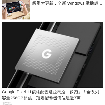
級重大更新，全新 Windows 掌機殼模
式讓操作就像 Xbox 一樣順暢
Google Pixel 11價格配色遭亞馬遜「偷跑」！全系列
容量256GB起跳、頂規摺疊機價位逼近7萬
3C新品