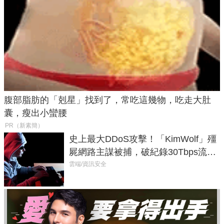
腹部脂肪的「剋星」找到了，常吃這幾物，吃走大肚
囊，瘦出小蠻腰
PR（新素簡）
史上最大DDoS攻擊！「KimWolf」殭
屍網路主謀被捕，破紀錄30Tbps流量
癱瘓全球！
雲端/資訊安全