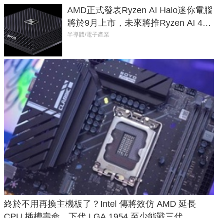
AMD正式發表Ryzen AI Halo迷你電腦
將於9月上市，未來將推Ryzen AI 400
Max系列處理器與對應升級版
半導體/電子產業
終於不用再換主機板了？Intel 傳將效仿 AMD 延長
CPU 插槽壽命，下代 LGA 1954 至少能戰三代