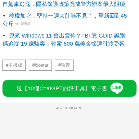
自駕車逃逸，隱私保護政策竟成警方辦案最大阻礙
檸檬加它，堅持一週大肚腩不見了，重新回到45
公斤
PR・新素簡
原來 Windows 11 會出賣你？FBI 靠 GDID 識別
碼追蹤 19 歲駭客，勒索 800 萬美金慘遭引渡受審
#主機板
#biostar
#映泰
送【10個ChatGPT的好工具】電子書
ADVERTISEMENT