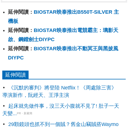
延伸閱讀：
BIOSTAR映泰推出B550T-SILVER 主
機板
延伸閱讀：
BIOSTAR映泰推出電競霸主：璃影天
啟、鋼鐳劍士DIYPC
延伸閱讀：
BIOSTAR映泰推出不動冥王與黑披風
DIYPC
延伸閱讀
《沉默的審判》將登陸 Netflix！《周處除三害》
導演新作，阮經天、王淨主演
起床就先做件事，沒三天小腹就不見了! 肚子一天
天變...
PR・新素簡
29顆鏡頭也抓不到一個賊？舊金山竊賊搭Waymo