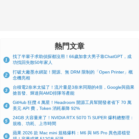
熱門文章
找了半輩子求助偵探都沒用！66歲加拿大男子靠ChatGPT，成
1
功找回失散50年家人
打破大廠墨水綁架！開源、無 DRM 限制的「Open Printer」概
2
念機亮相
台積電2奈米太猛了！流片量是3奈米同期的4倍，Google與蘋果
3
搶首發、輝達與AMD排隊等產能
GitHub 狂攬 4 萬星！Headroom 開源工具幫開發者省下 70 萬
4
美元 API 費，Token 消耗暴降 92%
24GB 大容量來了！NVIDIA RTX 5070 Ti SUPER 爆料總整理：
5
規格、功耗、上市時間
蘋果 2026 款 Mac mini 規格爆料：M6 與 M5 Pro 異色搭檔登
6
場！容量或將 512GB 起跳