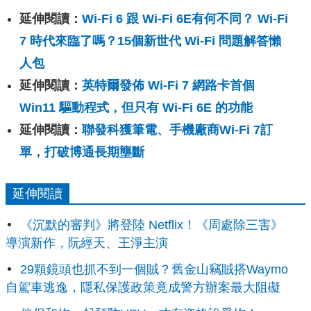
延伸閱讀：
Wi-Fi 6 跟 Wi-Fi 6E有何不同？ Wi-Fi
7 時代來臨了嗎？15個新世代 Wi-Fi 問題解答懶
人包
延伸閱讀：
英特爾發佈 Wi-Fi 7 網路卡首個
Win11 驅動程式，但只有 Wi-Fi 6E 的功能
延伸閱讀：
聯發科獲筆電、手機廠商Wi-Fi 7訂
單，打破博通長期壟斷
延伸閱讀
《沉默的審判》將登陸 Netflix！《周處除三害》
導演新作，阮經天、王淨主演
29顆鏡頭也抓不到一個賊？舊金山竊賊搭Waymo
自駕車逃逸，隱私保護政策竟成警方辦案最大阻礙