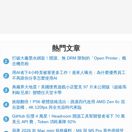
熱門文章
打破大廠墨水綁架！開源、無 DRM 限制的「Open Printer」概
1
念機亮相
用AI省下4小時竟被塞更多工作！過來人曝光：為什麼優秀員工
2
不再跟你分享怎麼使用AI
典藏界大地震！美國懷舊遊戲小店驚見 97 片未公開版《超級瑪
3
利歐兄弟》變體任天堂卡帶
效能翻倍！PS6 硬體規格流出：跳過四代改用 AMD Zen 6c 混
4
合架構，4K 120fps 與全光追時代來臨
GitHub 狂攬 4 萬星！Headroom 開源工具幫開發者省下 70 萬
5
美元 API 費，Token 消耗暴降 92%
蘋果 2026 款 Mac mini 規格爆料：M6 與 M5 Pro 異色搭檔登