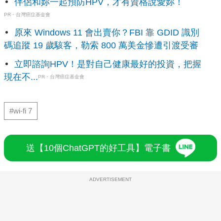
伴侶和妳一起預防HPV，才有資格說愛妳！
PR・台灣癌症基金會
原來 Windows 11 會出賣你？FBI 靠 GDID 識別
碼追蹤 19 歲駭客，勒索 800 萬美金慘遭引渡受審
立即諮詢HPV！是對自己健康最好的投資，把握
現在不...
PR・台灣癌症基金會
#wi-fi 7
送【10個ChatGPT的好工具】電子書
ADVERTISEMENT