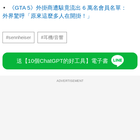
《GTA 5》外掛商遭駭竟流出 6 萬名會員名單：
外界驚呼「原來這麼多人在開掛！」
#sennheiser
#耳機/音響
送【10個ChatGPT的好工具】電子書
ADVERTISEMENT