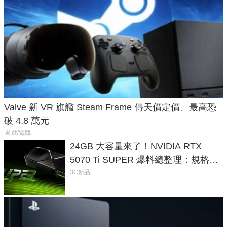
Valve 新 VR 旗艦 Steam Frame 傳天價定價、最高恐
破 4.8 萬元
遊戲/電競
24GB 大容量來了！NVIDIA RTX
5070 Ti SUPER 爆料總整理：規格、
功耗、上市時間
3C新品