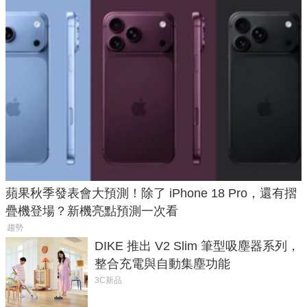
蘋果秋季發表會大預測！除了 iPhone 18 Pro，還有摺
疊機登場？新機亮點預測一次看
趨勢
DIKE 推出 V2 Slim 筆型吸塵器系列，
整合充電與自動集塵功能
3C新品