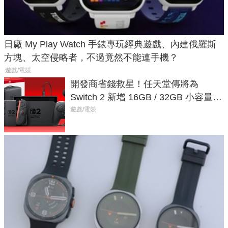
日廠 My Play Watch 手錶專玩經典遊戲、內建俄羅斯
方塊、太空侵略者，不過竟然不能連手機？
遊戲/電競
開發商省錢救星！任天堂傳將為
Switch 2 新增 16GB / 32GB 小容量遊
戲卡的選擇
遊戲/電競