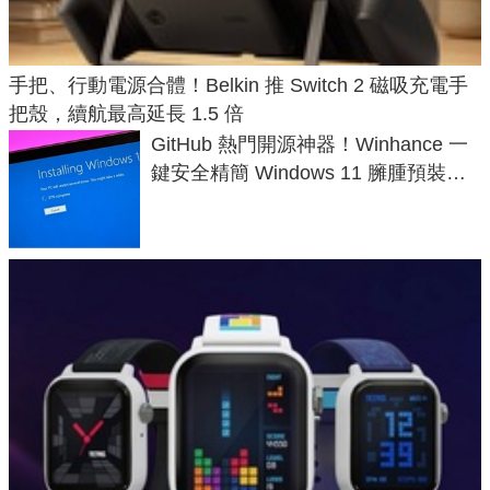
手把、行動電源合體！Belkin 推 Switch 2 磁吸充電手
把殼，續航最高延長 1.5 倍
GitHub 熱門開源神器！Winhance 一
鍵安全精簡 Windows 11 臃腫預裝軟
體與後台追蹤