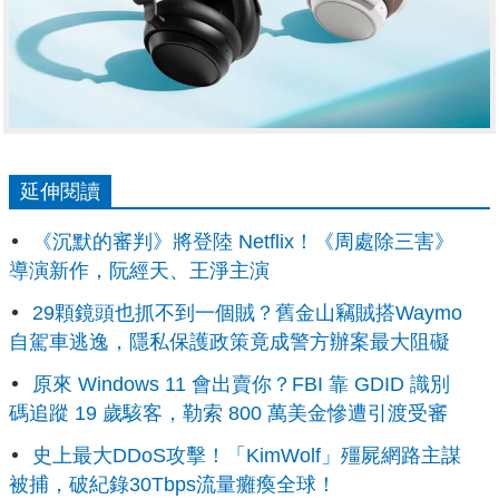
延伸閱讀
《沉默的審判》將登陸 Netflix！《周處除三害》
導演新作，阮經天、王淨主演
29顆鏡頭也抓不到一個賊？舊金山竊賊搭Waymo
自駕車逃逸，隱私保護政策竟成警方辦案最大阻礙
原來 Windows 11 會出賣你？FBI 靠 GDID 識別
碼追蹤 19 歲駭客，勒索 800 萬美金慘遭引渡受審
史上最大DDoS攻擊！「KimWolf」殭屍網路主謀
被捕，破紀錄30Tbps流量癱瘓全球！