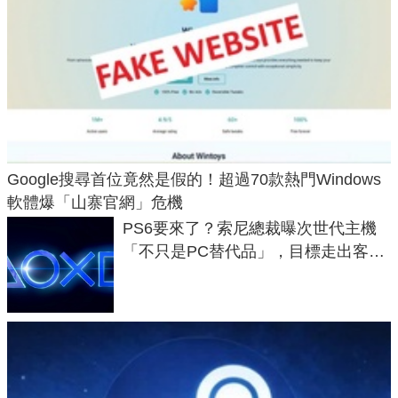
Google搜尋首位竟然是假的！超過70款熱門Windows
軟體爆「山寨官網」危機
PS6要來了？索尼總裁曝次世代主機
「不只是PC替代品」，目標走出客
廳、進軍電競桌面