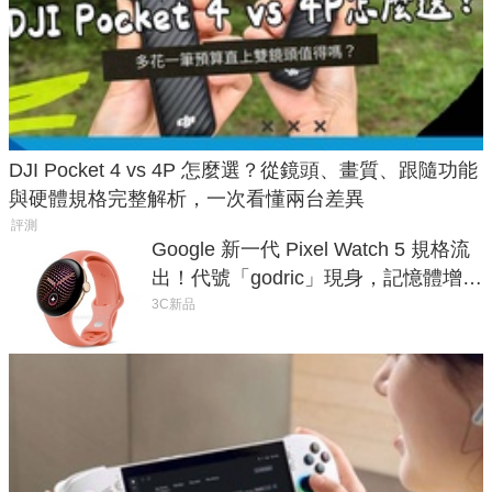
DJI Pocket 4 vs 4P 怎麼選？從鏡頭、畫質、跟隨功能
與硬體規格完整解析，一次看懂兩台差異
評測
Google 新一代 Pixel Watch 5 規格流
出！代號「godric」現身，記憶體增強
鎖定 AI 應用
3C新品