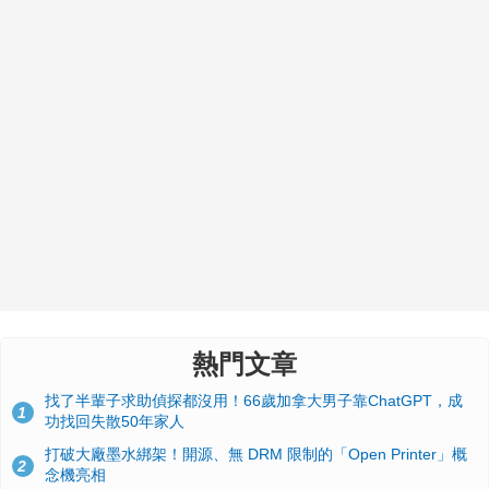
熱門文章
找了半輩子求助偵探都沒用！66歲加拿大男子靠ChatGPT，成
1
功找回失散50年家人
打破大廠墨水綁架！開源、無 DRM 限制的「Open Printer」概
2
念機亮相