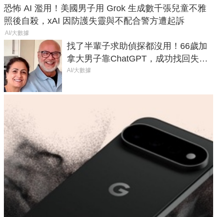
恐怖 AI 濫用！美國男子用 Grok 生成數千張兒童不雅
照後自殺，xAI 因防護失靈與不配合警方遭起訴
AI/大數據
找了半輩子求助偵探都沒用！66歲加
拿大男子靠ChatGPT，成功找回失散
50年家人
AI/大數據