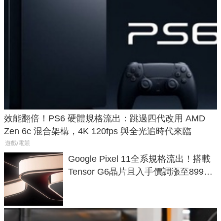
效能翻倍！PS6 硬體規格流出：跳過四代改用 AMD
Zen 6c 混合架構，4K 120fps 與全光追時代來臨
遊戲/電競
Google Pixel 11全系規格流出！搭載
Tensor G6晶片且入手價調漲至899美
元