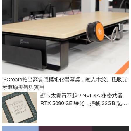
j5Create推出高質感模組化螢幕桌，融入木紋、磁吸元
素兼顧美觀與實用
顯卡太貴買不起？NVIDIA 秘密武器
RTX 5090 SE 曝光，搭載 32GB 記憶
體