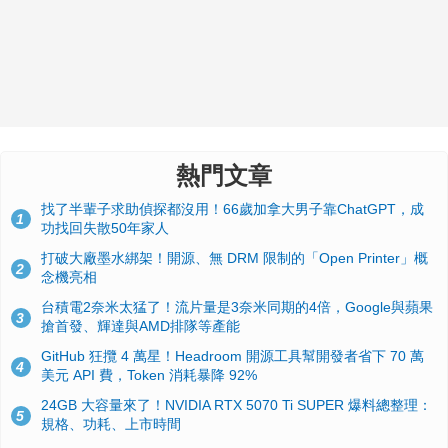
熱門文章
找了半輩子求助偵探都沒用！66歲加拿大男子靠ChatGPT，成
1
功找回失散50年家人
打破大廠墨水綁架！開源、無 DRM 限制的「Open Printer」概
2
念機亮相
台積電2奈米太猛了！流片量是3奈米同期的4倍，Google與蘋果
3
搶首發、輝達與AMD排隊等產能
GitHub 狂攬 4 萬星！Headroom 開源工具幫開發者省下 70 萬
4
美元 API 費，Token 消耗暴降 92%
24GB 大容量來了！NVIDIA RTX 5070 Ti SUPER 爆料總整理：
5
規格、功耗、上市時間