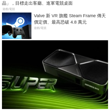
品」，目標走出客廳、進軍電競桌面
遊戲/電競
Valve 新 VR 旗艦 Steam Frame 傳天
價定價、最高恐破 4.8 萬元
遊戲/電競