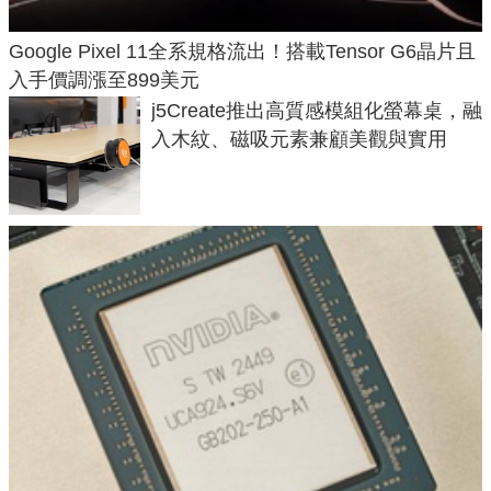
Google Pixel 11全系規格流出！搭載Tensor G6晶片且
入手價調漲至899美元
j5Create推出高質感模組化螢幕桌，融
入木紋、磁吸元素兼顧美觀與實用