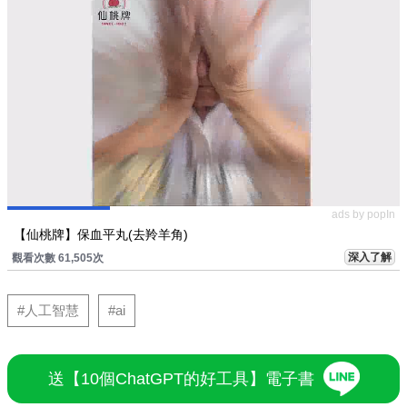
ads by popIn
【仙桃牌】保血平丸(去羚羊角)
深入了解
觀看次數 61,505次
#人工智慧
#ai
送【10個ChatGPT的好工具】電子書