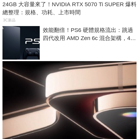
24GB 大容量來了！NVIDIA RTX 5070 Ti SUPER 爆料
總整理：規格、功耗、上市時間
3C新品
效能翻倍！PS6 硬體規格流出：跳過
四代改用 AMD Zen 6c 混合架構，4K
120fps 與全光追時代來臨