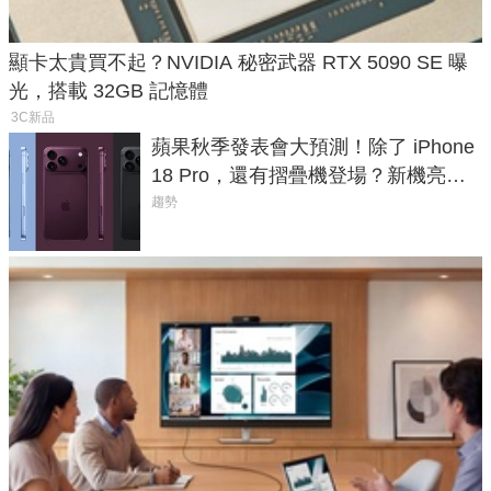
顯卡太貴買不起？NVIDIA 秘密武器 RTX 5090 SE 曝
光，搭載 32GB 記憶體
3C新品
蘋果秋季發表會大預測！除了 iPhone
18 Pro，還有摺疊機登場？新機亮點
預測一次看
趨勢