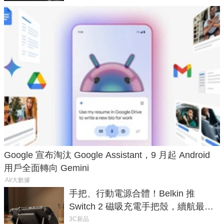
Google 宣布淘汰 Google Assistant，9 月起 Android
用戶全面轉向 Gemini
AI/大數據
手把、行動電源合體！Belkin 推
Switch 2 磁吸充電手把殼，續航最高
延長 1.5 倍
3C新品