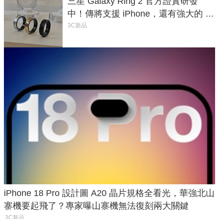
三星 Galaxy Ring 2 官方證實研發
中！傳將支援 iPhone，還有強大的 AI
與智慧家電連動功能
3C新品
iPhone 18 Pro 設計圖 A20 晶片規格全看光，華強北山
寨機要起飛了？專家曝山寨機無法復刻兩大關鍵
3C新品