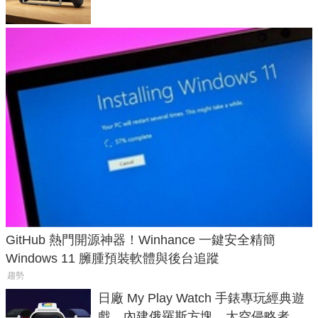
GitHub 熱門開源神器！Winhance 一鍵安全精簡
Windows 11 臃腫預裝軟體與後台追蹤
趨勢
日廠 My Play Watch 手錶專玩經典遊
戲、內建俄羅斯方塊、太空侵略者，