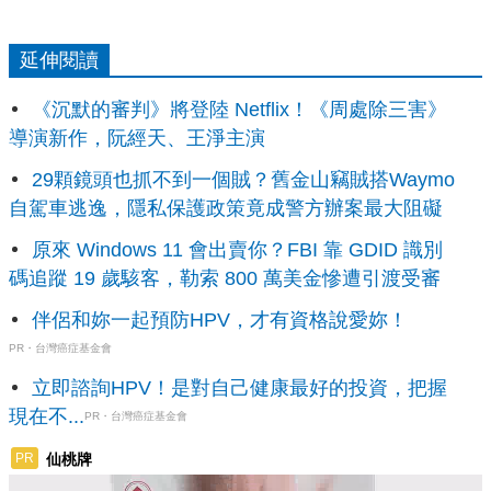
延伸閱讀
《沉默的審判》將登陸 Netflix！《周處除三害》
導演新作，阮經天、王淨主演
29顆鏡頭也抓不到一個賊？舊金山竊賊搭Waymo
自駕車逃逸，隱私保護政策竟成警方辦案最大阻礙
原來 Windows 11 會出賣你？FBI 靠 GDID 識別
碼追蹤 19 歲駭客，勒索 800 萬美金慘遭引渡受審
伴侶和妳一起預防HPV，才有資格說愛妳！
PR・台灣癌症基金會
立即諮詢HPV！是對自己健康最好的投資，把握
現在不...
PR・台灣癌症基金會
仙桃牌
PR