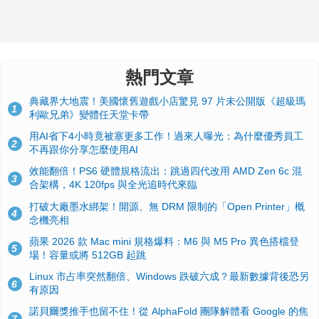
熱門文章
典藏界大地震！美國懷舊遊戲小店驚見 97 片未公開版《超級瑪
1
利歐兄弟》變體任天堂卡帶
用AI省下4小時竟被塞更多工作！過來人曝光：為什麼優秀員工
2
不再跟你分享怎麼使用AI
效能翻倍！PS6 硬體規格流出：跳過四代改用 AMD Zen 6c 混
3
合架構，4K 120fps 與全光追時代來臨
打破大廠墨水綁架！開源、無 DRM 限制的「Open Printer」概
4
念機亮相
蘋果 2026 款 Mac mini 規格爆料：M6 與 M5 Pro 異色搭檔登
5
場！容量或將 512GB 起跳
Linux 市占率突然翻倍、Windows 跌破六成？最新數據背後恐另
6
有原因
諾貝爾獎推手也留不住！從 AlphaFold 團隊解體看 Google 的焦
7