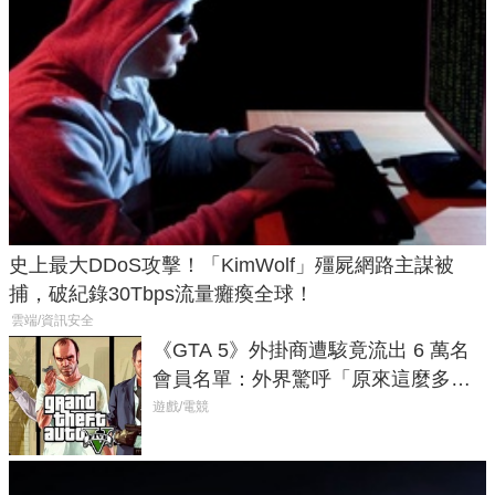
史上最大DDoS攻擊！「KimWolf」殭屍網路主謀被
捕，破紀錄30Tbps流量癱瘓全球！
雲端/資訊安全
《GTA 5》外掛商遭駭竟流出 6 萬名
會員名單：外界驚呼「原來這麼多人
在開掛！」
遊戲/電競