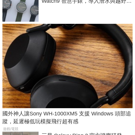
Watch9 智慧手錶，導入潛水與越野跑
導航功能
國外神人讓Sony WH-1000XM5 支援 Windows 頭部追
蹤，延遲極低玩模擬飛行超有感
遊戲/電競