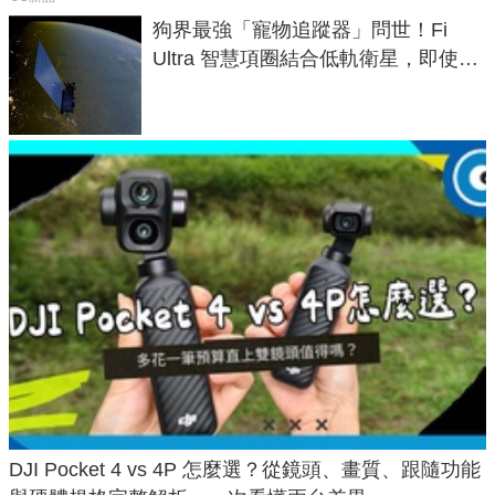
狗界最強「寵物追蹤器」問世！Fi
Ultra 智慧項圈結合低軌衛星，即使在
密林山谷也能精準找回愛犬
DJI Pocket 4 vs 4P 怎麼選？從鏡頭、畫質、跟隨功能