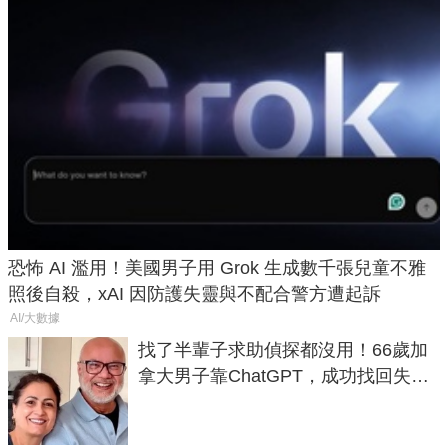
恐怖 AI 濫用！美國男子用 Grok 生成數千張兒童不雅
照後自殺，xAI 因防護失靈與不配合警方遭起訴
AI/大數據
找了半輩子求助偵探都沒用！66歲加
拿大男子靠ChatGPT，成功找回失散
50年家人