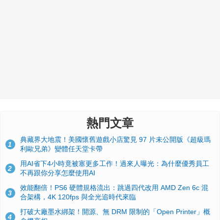
熱門文章
典藏界大地震！美國懷舊遊戲小店驚見 97 片未公開版《超級瑪
1
利歐兄弟》變體任天堂卡帶
用AI省下4小時竟被塞更多工作！過來人曝光：為什麼優秀員工
2
不再跟你分享怎麼使用AI
效能翻倍！PS6 硬體規格流出：跳過四代改用 AMD Zen 6c 混
3
合架構，4K 120fps 與全光追時代來臨
打破大廠墨水綁架！開源、無 DRM 限制的「Open Printer」概
4