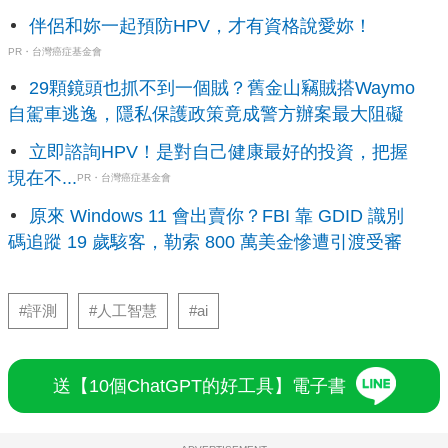
伴侶和妳一起預防HPV，才有資格說愛妳！
PR・台灣癌症基金會
29顆鏡頭也抓不到一個賊？舊金山竊賊搭Waymo
自駕車逃逸，隱私保護政策竟成警方辦案最大阻礙
立即諮詢HPV！是對自己健康最好的投資，把握
現在不...
PR・台灣癌症基金會
原來 Windows 11 會出賣你？FBI 靠 GDID 識別
碼追蹤 19 歲駭客，勒索 800 萬美金慘遭引渡受審
#評測
#人工智慧
#ai
送【10個ChatGPT的好工具】電子書