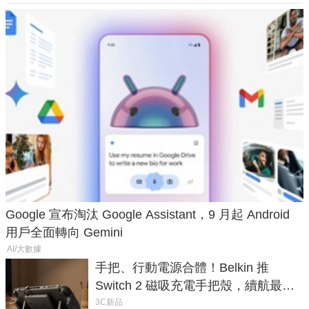
Google 宣布淘汰 Google Assistant，9 月起 Android
用戶全面轉向 Gemini
AI/大數據
手把、行動電源合體！Belkin 推
Switch 2 磁吸充電手把殼，續航最高
延長 1.5 倍
3C新品