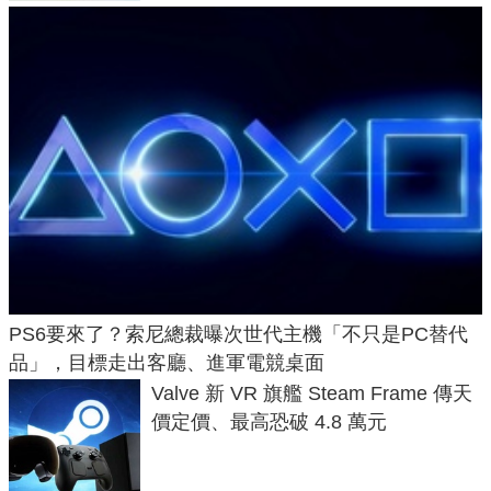
PS6要來了？索尼總裁曝次世代主機「不只是PC替代
品」，目標走出客廳、進軍電競桌面
Valve 新 VR 旗艦 Steam Frame 傳天
價定價、最高恐破 4.8 萬元