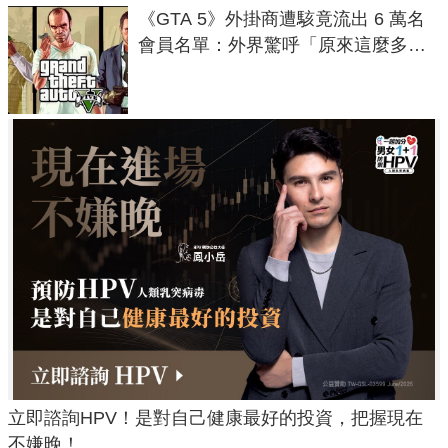
《GTA 5》外掛商遭駭竟流出 6 萬名
會員名單：外界驚呼「原來這麼多人
在開掛！」
立即諮詢HPV！是對自己健康最好的投資，把握現在
不嫌晚！