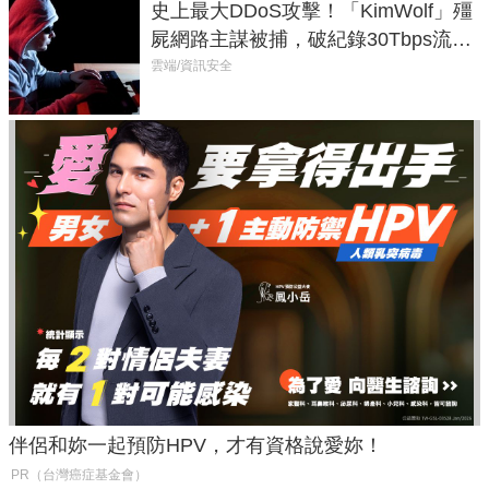
史上最大DDoS攻擊！「KimWolf」殭
屍網路主謀被捕，破紀錄30Tbps流量
癱瘓全球！
雲端/資訊安全
伴侶和妳一起預防HPV，才有資格說愛妳！
PR（台灣癌症基金會）