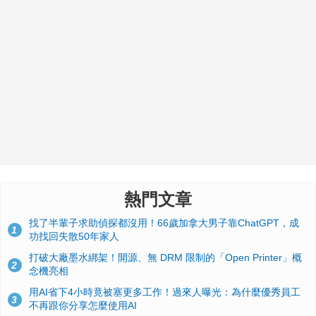
熱門文章
找了半輩子求助偵探都沒用！66歲加拿大男子靠ChatGPT，成
1
功找回失散50年家人
打破大廠墨水綁架！開源、無 DRM 限制的「Open Printer」概
2
念機亮相
用AI省下4小時竟被塞更多工作！過來人曝光：為什麼優秀員工
3
不再跟你分享怎麼使用AI