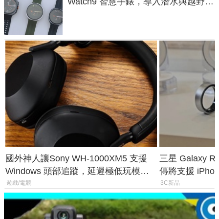
Watch9 智慧手錶，導入潛水與越野跑
導航功能
國外神人讓Sony WH-1000XM5 支援
三星 Galaxy 
Windows 頭部追蹤，延遲極低玩模擬
傳將支援 iPho
飛行超有感
慧家電連動功
遊戲/電競
3C新品