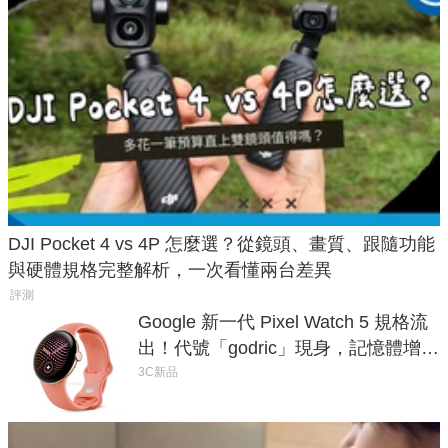
DJI Pocket 4 vs 4P 怎麼選？從鏡頭、畫質、跟隨功能
與硬體規格完整解析，一次看懂兩台差異
評測
Google 新一代 Pixel Watch 5 規格流
出！代號「godric」現身，記憶體增強
鎖定 AI 應用
3C新品