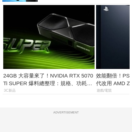
24GB 大容量來了！NVIDIA RTX 5070
效能翻倍！PS
Ti SUPER 爆料總整理：規格、功耗、
代改用 AMD Z
上市時間
120fps 與全
3C新品
遊戲/電競
ADVERTISEMENT