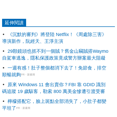
延伸閱讀
《沉默的審判》將登陸 Netflix！《周處除三害》
導演新作，阮經天、王淨主演
29顆鏡頭也抓不到一個賊？舊金山竊賊搭Waymo
自駕車逃逸，隱私保護政策竟成警方辦案最大阻礙
一週有感！肚子整個都消下去了！免節食，排空
順暢就夠
PR・新素簡
原來 Windows 11 會出賣你？FBI 靠 GDID 識別
碼追蹤 19 歲駭客，勒索 800 萬美金慘遭引渡受審
檸檬搭配它，臉上斑點全部消失了，小肚子都變
平坦了
PR・新素簡