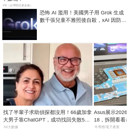
PR（台灣癌症基金會）
恐怖 AI 濫用！美國男子用 Grok 生成
數千張兒童不雅照後自殺，xAI 因防護
失靈與不配合警方遭起訴
找了半輩子求助偵探都沒用！66歲加拿
Asus展示2026年
大男子靠ChatGPT，成功找回失散50
18，拆開看看
年家人
AI/大數據
半導體/電子產業