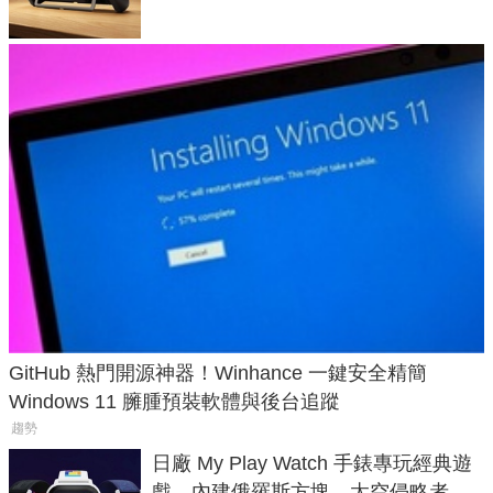
GitHub 熱門開源神器！Winhance 一鍵安全精簡
Windows 11 臃腫預裝軟體與後台追蹤
趨勢
日廠 My Play Watch 手錶專玩經典遊
戲、內建俄羅斯方塊、太空侵略者，