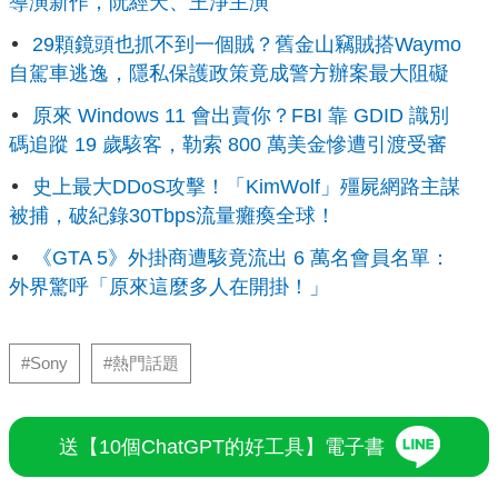
導演新作，阮經天、王淨主演
29顆鏡頭也抓不到一個賊？舊金山竊賊搭Waymo
自駕車逃逸，隱私保護政策竟成警方辦案最大阻礙
原來 Windows 11 會出賣你？FBI 靠 GDID 識別
碼追蹤 19 歲駭客，勒索 800 萬美金慘遭引渡受審
史上最大DDoS攻擊！「KimWolf」殭屍網路主謀
被捕，破紀錄30Tbps流量癱瘓全球！
《GTA 5》外掛商遭駭竟流出 6 萬名會員名單：
外界驚呼「原來這麼多人在開掛！」
#Sony
#熱門話題
送【10個ChatGPT的好工具】電子書