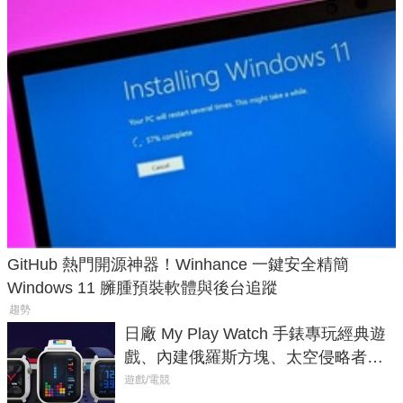
GitHub 熱門開源神器！Winhance 一鍵安全精簡
Windows 11 臃腫預裝軟體與後台追蹤
趨勢
日廠 My Play Watch 手錶專玩經典遊
戲、內建俄羅斯方塊、太空侵略者，
不過竟然不能連手機？
遊戲/電競