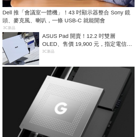
Dell 推「會議室一體機」！43 吋顯示器整合 Sony 鏡
頭、麥克風、喇叭，一條 USB-C 就能開會
3C新品
ASUS Pad 開賣！12.2 吋雙層
OLED、售價 19,900 元，指定電信資
費最低 0 元入手
3C新品