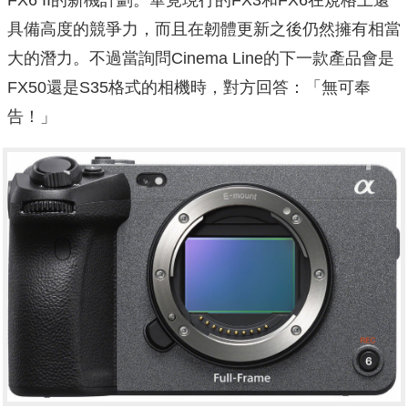
FX6 II的新機計劃。畢竟現行的FX3和FX6在規格上還
具備高度的競爭力，而且在韌體更新之後仍然擁有相當
大的潛力。不過當詢問Cinema Line的下一款產品會是
FX50還是S35格式的相機時，對方回答：「無可奉
告！」