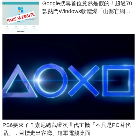
Google搜尋首位竟然是假的！超過70
款熱門Windows軟體爆「山寨官網」
危機
PS6要來了？索尼總裁曝次世代主機「不只是PC替代
品」，目標走出客廳、進軍電競桌面