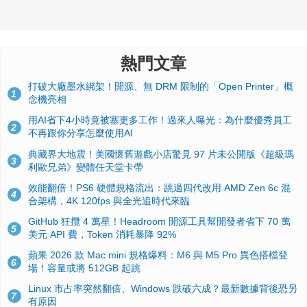
熱門文章
打破大廠墨水綁架！開源、無 DRM 限制的「Open Printer」概
1
念機亮相
用AI省下4小時竟被塞更多工作！過來人曝光：為什麼優秀員工
2
不再跟你分享怎麼使用AI
典藏界大地震！美國懷舊遊戲小店驚見 97 片未公開版《超級瑪
3
利歐兄弟》變體任天堂卡帶
效能翻倍！PS6 硬體規格流出：跳過四代改用 AMD Zen 6c 混
4
合架構，4K 120fps 與全光追時代來臨
GitHub 狂攬 4 萬星！Headroom 開源工具幫開發者省下 70 萬
5
美元 API 費，Token 消耗暴降 92%
蘋果 2026 款 Mac mini 規格爆料：M6 與 M5 Pro 異色搭檔登
6
場！容量或將 512GB 起跳
Linux 市占率突然翻倍、Windows 跌破六成？最新數據背後恐另
7
有原因