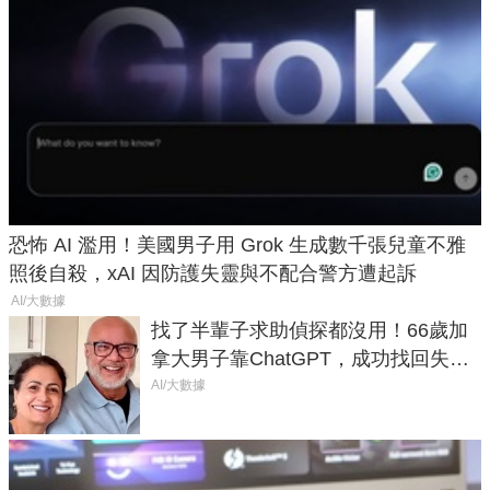
恐怖 AI 濫用！美國男子用 Grok 生成數千張兒童不雅
照後自殺，xAI 因防護失靈與不配合警方遭起訴
AI/大數據
找了半輩子求助偵探都沒用！66歲加
拿大男子靠ChatGPT，成功找回失散
50年家人
AI/大數據