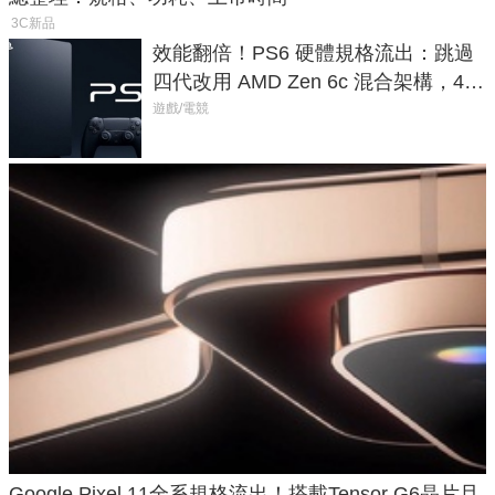
3C新品
效能翻倍！PS6 硬體規格流出：跳過
四代改用 AMD Zen 6c 混合架構，4K
120fps 與全光追時代來臨
遊戲/電競
Google Pixel 11全系規格流出！搭載Tensor G6晶片且