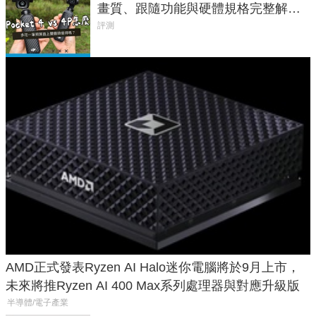
畫質、跟隨功能與硬體規格完整解
析，一次看懂兩台差異
評測
AMD正式發表Ryzen AI Halo迷你電腦將於9月上市，
未來將推Ryzen AI 400 Max系列處理器與對應升級版
半導體/電子產業