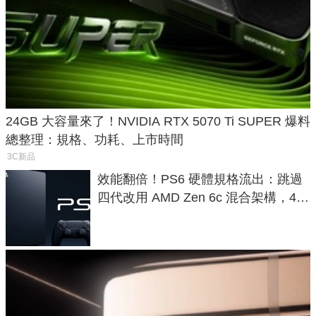
24GB 大容量來了！NVIDIA RTX 5070 Ti SUPER 爆料
總整理：規格、功耗、上市時間
3C新品
效能翻倍！PS6 硬體規格流出：跳過
四代改用 AMD Zen 6c 混合架構，4K
120fps 與全光追時代來臨