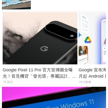
Google Pixel 11 Pro 官方宣傳圖全曝
Google 宣布淘汰 
光！首見機背「發光環」專屬設計、
月起 Android
120 倍變焦挑戰攝影極限
3C新品
AI/大數據