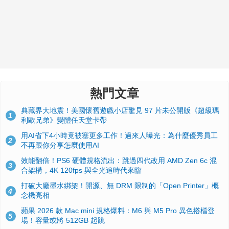
熱門文章
典藏界大地震！美國懷舊遊戲小店驚見 97 片未公開版《超級瑪
1
利歐兄弟》變體任天堂卡帶
用AI省下4小時竟被塞更多工作！過來人曝光：為什麼優秀員工
2
不再跟你分享怎麼使用AI
效能翻倍！PS6 硬體規格流出：跳過四代改用 AMD Zen 6c 混
3
合架構，4K 120fps 與全光追時代來臨
打破大廠墨水綁架！開源、無 DRM 限制的「Open Printer」概
4
念機亮相
蘋果 2026 款 Mac mini 規格爆料：M6 與 M5 Pro 異色搭檔登
5
場！容量或將 512GB 起跳