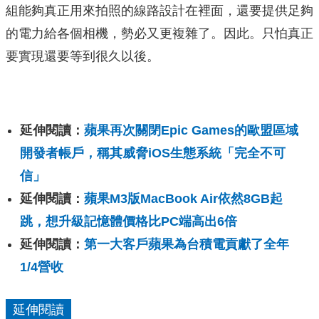
組能夠真正用來拍照的線路設計在裡面，還要提供足夠
的電力給各個相機，勢必又更複雜了。因此。只怕真正
要實現還要等到很久以後。
延伸閱讀：
蘋果再次關閉Epic Games的歐盟區域
開發者帳戶，稱其威脅iOS生態系統「完全不可
信」
延伸閱讀：
蘋果M3版MacBook Air依然8GB起
跳，想升級記憶體價格比PC端高出6倍
延伸閱讀：
第一大客戶蘋果為台積電貢獻了全年
1/4營收
延伸閱讀