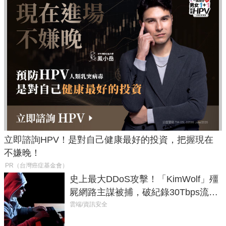
立即諮詢HPV！是對自己健康最好的投資，把握現在
不嫌晚！
PR（台灣癌症基金會）
史上最大DDoS攻擊！「KimWolf」殭
屍網路主謀被捕，破紀錄30Tbps流量
癱瘓全球！
雲端/資訊安全