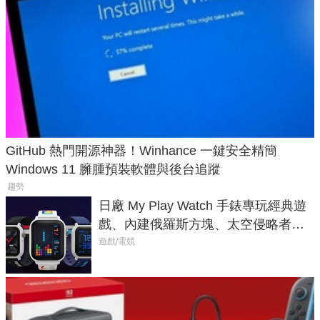
GitHub 熱門開源神器！Winhance 一鍵安全精簡
Windows 11 臃腫預裝軟體與後台追蹤
趨勢
日廠 My Play Watch 手錶專玩經典遊
戲、內建俄羅斯方塊、太空侵略者，
不過竟然不能連手機？
遊戲/電競