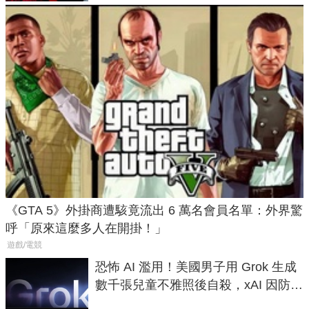
《GTA 5》外掛商遭駭竟流出 6 萬名會員名單：外界驚
呼「原來這麼多人在開掛！」
遊戲/電競
恐怖 AI 濫用！美國男子用 Grok 生成
數千張兒童不雅照後自殺，xAI 因防護
失靈與不配合警方遭起訴