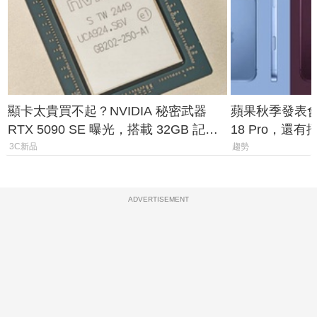
顯卡太貴買不起？NVIDIA 秘密武器
蘋果秋季發表會大
RTX 5090 SE 曝光，搭載 32GB 記憶
18 Pro，還
體
測一次看
3C新品
趨勢
ADVERTISEMENT