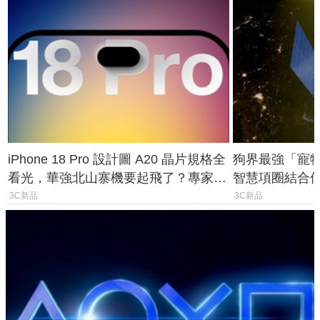
iPhone 18 Pro 設計圖 A20 晶片規格全
狗界最強「寵物追
看光，華強北山寨機要起飛了？專家曝
智慧項圈結合
山寨機無法復刻兩大關鍵
谷也能精準找
3C新品
3C新品