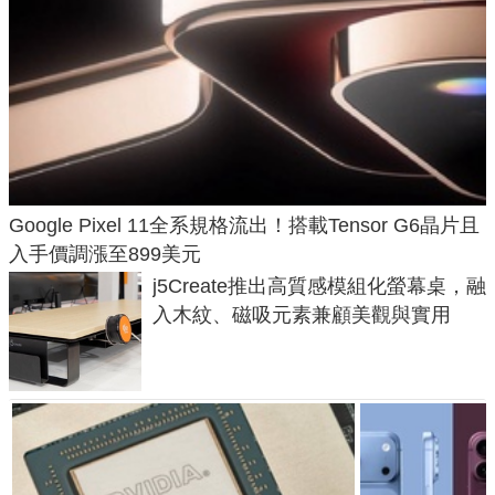
Google Pixel 11全系規格流出！搭載Tensor G6晶片且
入手價調漲至899美元
j5Create推出高質感模組化螢幕桌，融
入木紋、磁吸元素兼顧美觀與實用