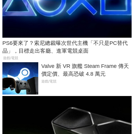
PS6要來了？索尼總裁曝次世代主機「不只是PC替代
品」，目標走出客廳、進軍電競桌面
遊戲/電競
Valve 新 VR 旗艦 Steam Frame 傳天
價定價、最高恐破 4.8 萬元
遊戲/電競