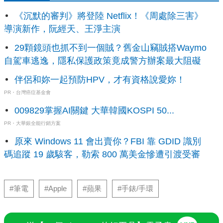
《沉默的審判》將登陸 Netflix！《周處除三害》
導演新作，阮經天、王淨主演
29顆鏡頭也抓不到一個賊？舊金山竊賊搭Waymo
自駕車逃逸，隱私保護政策竟成警方辦案最大阻礙
伴侶和妳一起預防HPV，才有資格說愛妳！
PR・台灣癌症基金會
009829掌握AI關鍵 大華韓國KOSPI 50...
PR・大華銀全能行銷方案
原來 Windows 11 會出賣你？FBI 靠 GDID 識別
碼追蹤 19 歲駭客，勒索 800 萬美金慘遭引渡受審
#筆電
#Apple
#蘋果
#手錶/手環