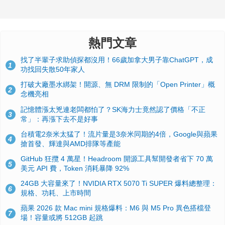
熱門文章
找了半輩子求助偵探都沒用！66歲加拿大男子靠ChatGPT，成
1
功找回失散50年家人
打破大廠墨水綁架！開源、無 DRM 限制的「Open Printer」概
2
念機亮相
記憶體漲太兇連老闆都怕了？SK海力士竟然認了價格「不正
3
常」：再漲下去不是好事
台積電2奈米太猛了！流片量是3奈米同期的4倍，Google與蘋果
4
搶首發、輝達與AMD排隊等產能
GitHub 狂攬 4 萬星！Headroom 開源工具幫開發者省下 70 萬
5
美元 API 費，Token 消耗暴降 92%
24GB 大容量來了！NVIDIA RTX 5070 Ti SUPER 爆料總整理：
6
規格、功耗、上市時間
蘋果 2026 款 Mac mini 規格爆料：M6 與 M5 Pro 異色搭檔登
7
場！容量或將 512GB 起跳