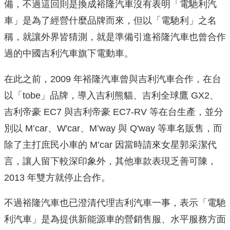
備，不過這回則是換成裕隆汽車沒有表明「電馳利汽
車」是為了經營什麼品牌而來，但以「電馳利」之名
稱，就讓外界皆猜測，就是準備引進裕隆汽車也曾合作
過的中國吉利汽車旗下電動車。
在此之前，2009 年裕隆汽車曾與吉利汽車合作，在台
以「tobe」品牌，導入吉利熊貓、吉利全球鷹 GX2、
吉利帝豪 EC7 與吉利帝豪 EC7-RV 等在台生產，並分
別以 M’car、W'car、M’way 與 Q'way 等車名販售，而
除了主打庶民小車的 M’car 因當時請來女星郭采潔代
言，讓人留下較深印象外，其他車款表現乏善可陳，
2013 年雙方就停止合作。
不過裕隆汽車也已澄清代理吉利汽車一事，表示「電馳
利汽車」是為提供新能源車的營銷售服、水平服務方面