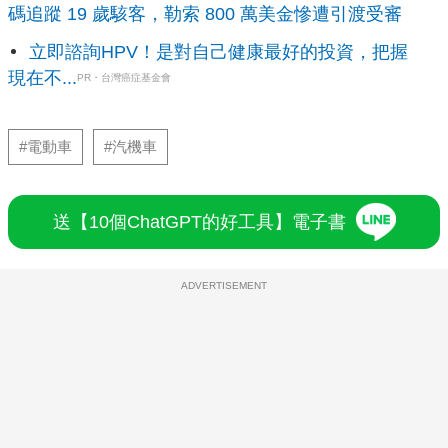
碼追蹤 19 歲駭客，勒索 800 萬美金慘遭引渡受審
立即諮詢HPV！是對自己健康最好的投資，把握
現在不...
PR・台灣癌症基金會
#電動車
#汽機車
送【10個ChatGPT的好工具】電子書
ADVERTISEMENT