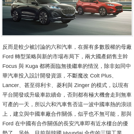
反而是較少被討論的六和汽車，在握有多數股權的母廠
Ford 轉型策略與新的市場布局下，兩大國產銷售主幹
Focus 與 Kuga 都將面臨無後繼車的情況，除非如同中
華汽車投入設計開發資源，不斷魔改 Colt Plus、
Lancer、甚至得利卡、菱利與 Zinger 的模式，以現有
平台開發或升級車款續命，否則都有極大機會走到無車
可產的一天，所以六和汽車售否這一波中國車熱的浪頭
上，建立與中國車廠合作關係，似乎也不無可能，那與
Ford 在中國有合作關係的長安汽車即有近水樓台的優
勢了。另外，目前與韓國 Hyundai 合作的三陽工業，