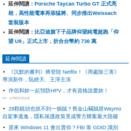
延伸閱讀：
Porsche Taycan Turbo GT 正式亮
相，高性能電車再添猛將、同步推出Weissach
套裝版本
延伸閱讀：
比亞迪旗下子品牌仰望純電超跑「仰
望 U9」正式上市，折合台幣約 736 萬
延伸閱讀
《沉默的審判》將登陸 Netflix！《周處除三害》
導演新作，阮經天、王淨主演
伴侶和妳一起預防HPV，才有資格說愛妳！
PR・台灣癌症基金會
29顆鏡頭也抓不到一個賊？舊金山竊賊搭Waymo
自駕車逃逸，隱私保護政策竟成警方辦案最大阻礙
原來 Windows 11 會出賣你？FBI 靠 GDID 識別