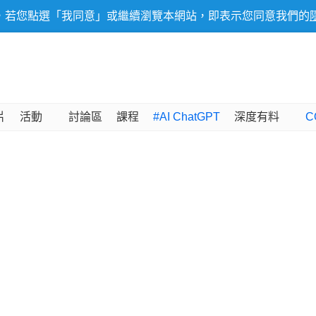
，若您點選「我同意」或繼續瀏覽本網站，即表示您同意我們的
片
活動
討論區
課程
#AI ChatGPT
深度有料
C