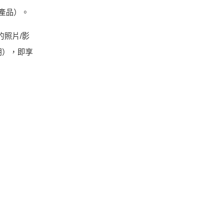
子產品）。
攝的照片/影
 期），即享