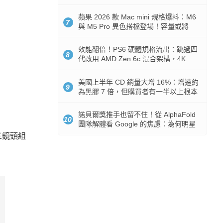
Token 消耗暴降 92%
蘋果 2026 款 Mac mini 規格爆料：M6
7
與 M5 Pro 異色搭檔登場！容量或將
512GB 起跳
效能翻倍！PS6 硬體規格流出：跳過四
8
代改用 AMD Zen 6c 混合架構，4K
120fps 與全光追時代來臨
美國上半年 CD 銷量大增 16%：增速約
9
為黑膠 7 倍，但購買者有一半以上根本
沒有播放器
諾貝爾獎推手也留不住！從 AlphaFold
10
團隊解體看 Google 的焦慮：為何明星
實驗室要為 Gemini 讓路？
備三鏡頭組