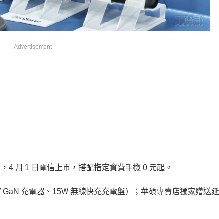
 點全台開賣，4 月 1 日電信上市，搭配指定資費手機 0 元起。
W GaN 充電器、15W 無線快充充電盤）；華碩專賣店獨家贈送