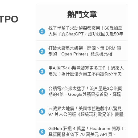
熱門文章
TPO
找了半輩子求助偵探都沒用！66歲加拿
1
大男子靠ChatGPT，成功找回失散50年
家人
打破大廠墨水綁架！開源、無 DRM 限
2
制的「Open Printer」概念機亮相
用AI省下4小時竟被塞更多工作！過來人
3
曝光：為什麼優秀員工不再跟你分享怎
麼使用AI
台積電2奈米太猛了！流片量是3奈米同
4
期的4倍，Google與蘋果搶首發、輝達
與AMD排隊等產能
典藏界大地震！美國懷舊遊戲小店驚見
5
97 片未公開版《超級瑪利歐兄弟》變體
任天堂卡帶
GitHub 狂攬 4 萬星！Headroom 開源工
6
具幫開發者省下 70 萬美元 API 費，