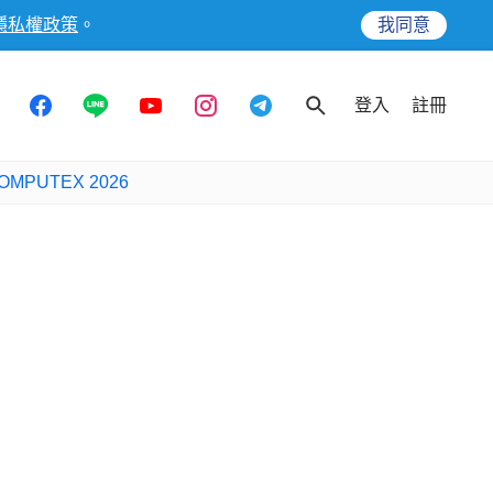
隱私權政策
。
我同意
登入
註冊
OMPUTEX 2026