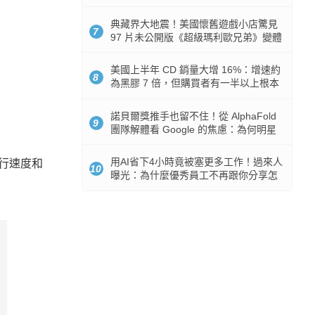
512GB 起跳
典藏界大地震！美國懷舊遊戲小店驚見
7
97 片未公開版《超級瑪利歐兄弟》變體
任天堂卡帶
美國上半年 CD 銷量大增 16%：增速約
8
為黑膠 7 倍，但購買者有一半以上根本
沒有播放器
諾貝爾獎推手也留不住！從 AlphaFold
9
團隊解體看 Google 的焦慮：為何明星
實驗室要為 Gemini 讓路？
用AI省下4小時竟被塞更多工作！過來人
下行速度和
10
曝光：為什麼優秀員工不再跟你分享怎
麼使用AI