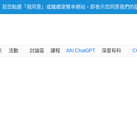
，若您點選「我同意」或繼續瀏覽本網站，即表示您同意我們的
片
活動
討論區
課程
#AI ChatGPT
深度有料
C