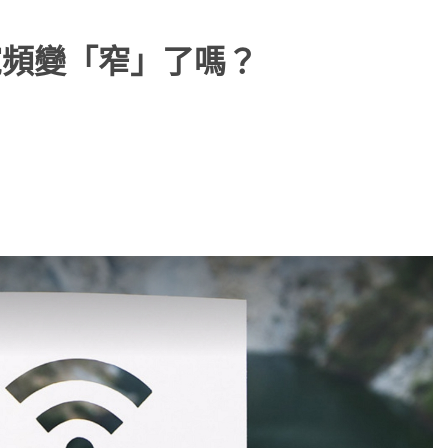
寬頻變「窄」了嗎？