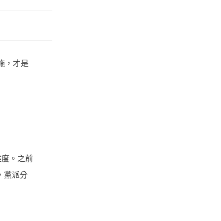
設施，才是
難度。之前
，黨派分