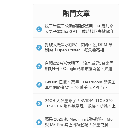
熱門文章
找了半輩子求助偵探都沒用！66歲加拿
1
大男子靠ChatGPT，成功找回失散50年
家人
打破大廠墨水綁架！開源、無 DRM 限
2
制的「Open Printer」概念機亮相
台積電2奈米太猛了！流片量是3奈米同
3
期的4倍，Google與蘋果搶首發、輝達
與AMD排隊等產能
GitHub 狂攬 4 萬星！Headroom 開源工
4
具幫開發者省下 70 萬美元 API 費，
Token 消耗暴降 92%
24GB 大容量來了！NVIDIA RTX 5070
5
Ti SUPER 爆料總整理：規格、功耗、上
市時間
蘋果 2026 款 Mac mini 規格爆料：M6
6
與 M5 Pro 異色搭檔登場！容量或將