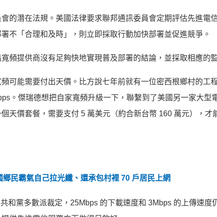
員會的潛在法規。美國法律要求聯邦通訊委員會定期評估先進電
部署不「合理和及時」，則立即採取行動加快部署並促進競爭。
出寬頻提供商沒有足夠快地實現普及部署的結論，並採取相應的
寬頻可能需要付出天價。比方說七年前就有一位密西根鄉村的工
.5Mbps。傑瑞德想把自家寬頻升級一下，聯繫到了美國另一家大型
天價套餐，需要支付 5 萬美元（約合新台幣 160 萬元），才
鄉民霸氣自己拉光纖、還承包村裡 70 戶居民上網
導的共和黨多數派裁定，25Mbps 的下載速度和 3Mbps 的上傳速