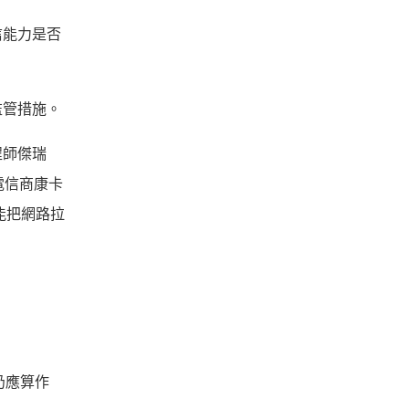
信能力是否
監管措施。
程師傑瑞
電信商康卡
能把網路拉
度仍應算作