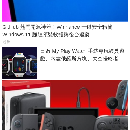
GitHub 熱門開源神器！Winhance 一鍵安全精簡
Windows 11 臃腫預裝軟體與後台追蹤
趨勢
日廠 My Play Watch 手錶專玩經典遊
戲、內建俄羅斯方塊、太空侵略者，
不過竟然不能連手機？