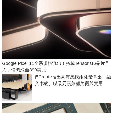
Google Pixel 11全系規格流出！搭載Tensor G6晶片且
入手價調漲至899美元
j5Create推出高質感模組化螢幕桌，融
入木紋、磁吸元素兼顧美觀與實用