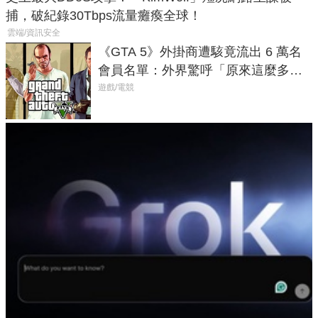
捕，破紀錄30Tbps流量癱瘓全球！
雲端/資訊安全
《GTA 5》外掛商遭駭竟流出 6 萬名
會員名單：外界驚呼「原來這麼多人
在開掛！」
遊戲/電競