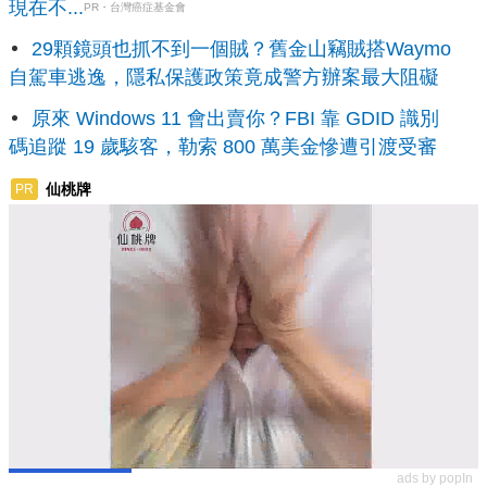
現在不...
PR・台灣癌症基金會
29顆鏡頭也抓不到一個賊？舊金山竊賊搭Waymo
自駕車逃逸，隱私保護政策竟成警方辦案最大阻礙
原來 Windows 11 會出賣你？FBI 靠 GDID 識別
碼追蹤 19 歲駭客，勒索 800 萬美金慘遭引渡受審
仙桃牌
PR
ads by popIn