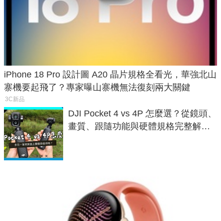
iPhone 18 Pro 設計圖 A20 晶片規格全看光，華強北山
寨機要起飛了？專家曝山寨機無法復刻兩大關鍵
3C新品
DJI Pocket 4 vs 4P 怎麼選？從鏡頭、
畫質、跟隨功能與硬體規格完整解
析，一次看懂兩台差異