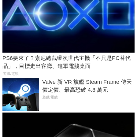
PS6要來了？索尼總裁曝次世代主機「不只是PC替代
品」，目標走出客廳、進軍電競桌面
遊戲/電競
Valve 新 VR 旗艦 Steam Frame 傳天
價定價、最高恐破 4.8 萬元
遊戲/電競