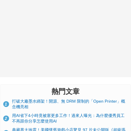
熱門文章
打破大廠墨水綁架！開源、無 DRM 限制的「Open Printer」概
1
念機亮相
用AI省下4小時竟被塞更多工作！過來人曝光：為什麼優秀員工
2
不再跟你分享怎麼使用AI
典藏界大地震！美國懷舊遊戲小店驚見 97 片未公開版《超級瑪