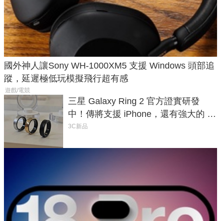
國外神人讓Sony WH-1000XM5 支援 Windows 頭部追
蹤，延遲極低玩模擬飛行超有感
遊戲/電競
三星 Galaxy Ring 2 官方證實研發
中！傳將支援 iPhone，還有強大的 AI
與智慧家電連動功能
3C新品