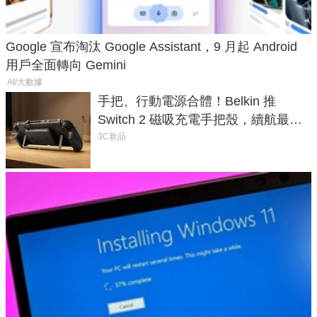
Google 宣布淘汰 Google Assistant，9 月起 Android
用戶全面轉向 Gemini
AI/大數據
手把、行動電源合體！Belkin 推
Switch 2 磁吸充電手把殼，續航最高
延長 1.5 倍
3C新品