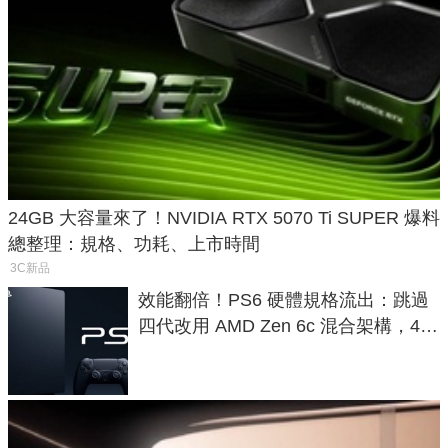
24GB 大容量來了！NVIDIA RTX 5070 Ti SUPER 爆料
總整理：規格、功耗、上市時間
3C新品
效能翻倍！PS6 硬體規格流出：跳過
四代改用 AMD Zen 6c 混合架構，4K
120fps 與全光追時代來臨