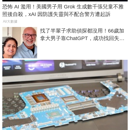
恐怖 AI 濫用！美國男子用 Grok 生成數千張兒童不雅
照後自殺，xAI 因防護失靈與不配合警方遭起訴
AI/大數據
找了半輩子求助偵探都沒用！66歲加
拿大男子靠ChatGPT，成功找回失散
50年家人