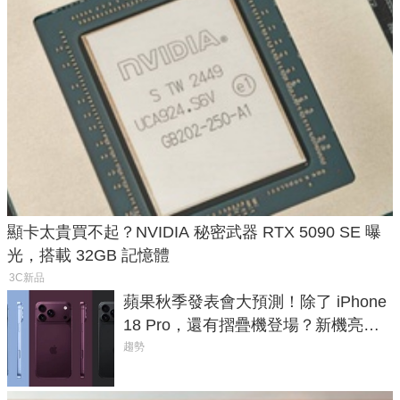
顯卡太貴買不起？NVIDIA 秘密武器 RTX 5090 SE 曝
光，搭載 32GB 記憶體
3C新品
蘋果秋季發表會大預測！除了 iPhone
18 Pro，還有摺疊機登場？新機亮點
預測一次看
趨勢