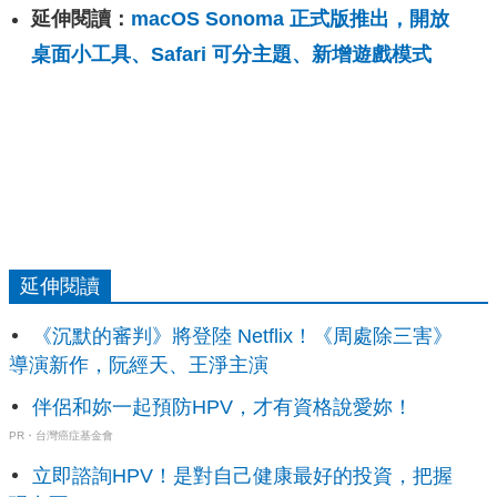
延伸閱讀：
macOS Sonoma 正式版推出，開放
桌面小工具、Safari 可分主題、新增遊戲模式
延伸閱讀
《沉默的審判》將登陸 Netflix！《周處除三害》
導演新作，阮經天、王淨主演
伴侶和妳一起預防HPV，才有資格說愛妳！
PR・台灣癌症基金會
立即諮詢HPV！是對自己健康最好的投資，把握