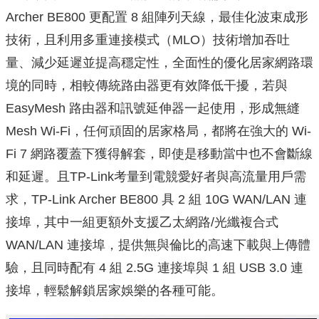
Archer BE800 更配置 8 組陣列天線，最佳化波束成形
技術，且利用多重連接模式（MLO）技術增加吞吐
量、減少延遲並提高穩定性，全面性的優化居家網路環
境的同時，相較傳統路由器更有效降低干擾，若與
EasyMesh 路由器和訊號延伸器一起使用，形成無縫
Mesh Wi-Fi，任何頑固的居家格局，都將在強大的 Wi-
Fi 7 網路覆蓋下獲得解套，即使是移動當中也不會斷線
和延遲。且TP-Link考量到電競愛好者與高流量用戶需
求，TP-Link Archer BE800 具 2 組 10G WAN/LAN 連
接埠，其中一組更額外支援乙太網路/光纖複合式
WAN/LAN 連接埠，提供無與倫比的高速下載與上傳體
驗，且同時配有 4 組 2.5G 連接埠與 1 組 USB 3.0 連
接埠，輕鬆解鎖居家娛樂的各種可能。