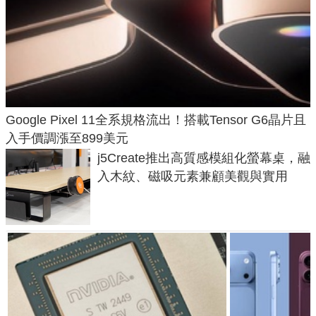
Google Pixel 11全系規格流出！搭載Tensor G6晶片且
入手價調漲至899美元
j5Create推出高質感模組化螢幕桌，融
入木紋、磁吸元素兼顧美觀與實用