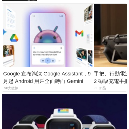
Google 宣布淘汰 Google Assistant，9
手把、行動電源合體
月起 Android 用戶全面轉向 Gemini
2 磁吸充電手把
倍
AI/大數據
3C新品