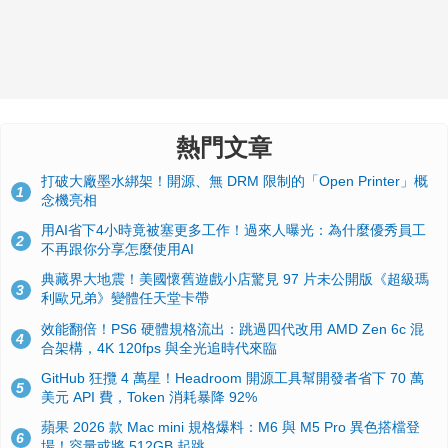
熱門文章
打破大廠墨水綁架！開源、無 DRM 限制的「Open Printer」概
1
念機亮相
用AI省下4小時竟被塞更多工作！過來人曝光：為什麼優秀員工
2
不再跟你分享怎麼使用AI
典藏界大地震！美國懷舊遊戲小店驚見 97 片未公開版《超級瑪
3
利歐兄弟》變體任天堂卡帶
效能翻倍！PS6 硬體規格流出：跳過四代改用 AMD Zen 6c 混
4
合架構，4K 120fps 與全光追時代來臨
GitHub 狂攬 4 萬星！Headroom 開源工具幫開發者省下 70 萬
5
美元 API 費，Token 消耗暴降 92%
蘋果 2026 款 Mac mini 規格爆料：M6 與 M5 Pro 異色搭檔登
6
場！容量或將 512GB 起跳