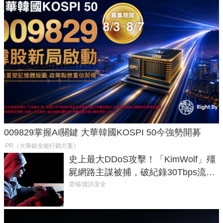
009829掌握AI關鍵 大華韓國KOSPI 50今強勢開募
PR（大華銀全能行銷方案）
史上最大DDoS攻擊！「KimWolf」殭
屍網路主謀被捕，破紀錄30Tbps流量
癱瘓全球！
雲端/資訊安全