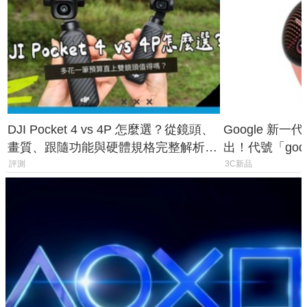
DJI Pocket 4 vs 4P 怎麼選？從鏡頭、
Google 新一代 
畫質、跟隨功能與硬體規格完整解析，
出！代號「god
一次看懂兩台差異
鎖定 AI 應用
評測
3C新品