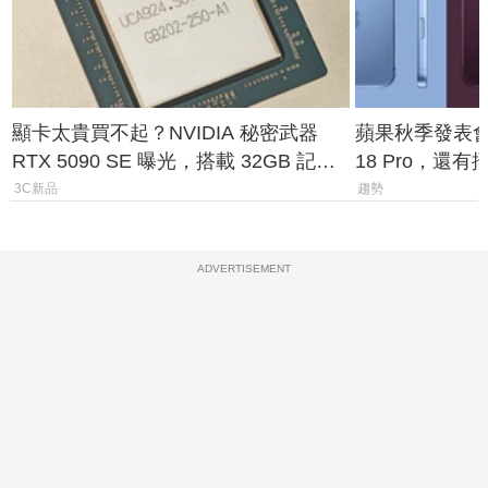
顯卡太貴買不起？NVIDIA 秘密武器
蘋果秋季發表會大
RTX 5090 SE 曝光，搭載 32GB 記憶
18 Pro，還
體
測一次看
3C新品
趨勢
ADVERTISEMENT