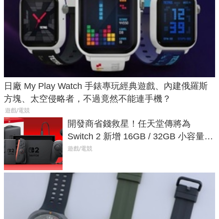
日廠 My Play Watch 手錶專玩經典遊戲、內建俄羅斯
方塊、太空侵略者，不過竟然不能連手機？
遊戲/電競
開發商省錢救星！任天堂傳將為
Switch 2 新增 16GB / 32GB 小容量遊
戲卡的選擇
遊戲/電競