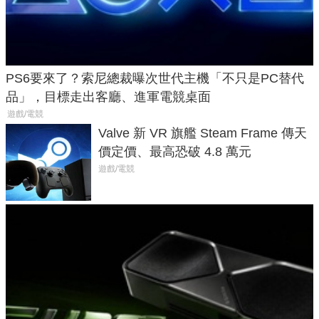
PS6要來了？索尼總裁曝次世代主機「不只是PC替代
品」，目標走出客廳、進軍電競桌面
遊戲/電競
Valve 新 VR 旗艦 Steam Frame 傳天
價定價、最高恐破 4.8 萬元
遊戲/電競