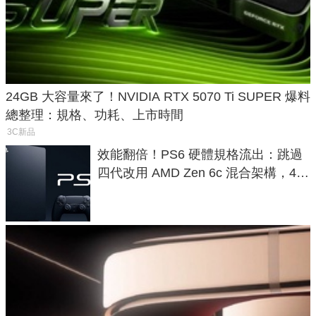
24GB 大容量來了！NVIDIA RTX 5070 Ti SUPER 爆料
總整理：規格、功耗、上市時間
3C新品
效能翻倍！PS6 硬體規格流出：跳過
四代改用 AMD Zen 6c 混合架構，4K
120fps 與全光追時代來臨