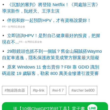
《沉默的審判》將登陸 Netflix！《周處除三害》
導演新作，阮經天、王淨主演
伴侶和妳一起預防HPV，才有資格說愛妳！
PR・台灣癌症基金會
立即諮詢HPV！是對自己健康最好的投資，把握
現在不...
PR・台灣癌症基金會
29顆鏡頭也抓不到一個賊？舊金山竊賊搭Waymo
自駕車逃逸，隱私保護政策竟成警方辦案最大阻礙
原來 Windows 11 會出賣你？FBI 靠 GDID 識別
碼追蹤 19 歲駭客，勒索 800 萬美金慘遭引渡受審
#無線路由器
#tp-link
#wi-fi 7
#archer be800
送【10個ChatGPT的好工具】電子書