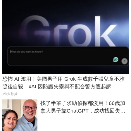
恐怖 AI 濫用！美國男子用 Grok 生成數千張兒童不雅
照後自殺，xAI 因防護失靈與不配合警方遭起訴
AI/大數據
找了半輩子求助偵探都沒用！66歲加
拿大男子靠ChatGPT，成功找回失散
50年家人