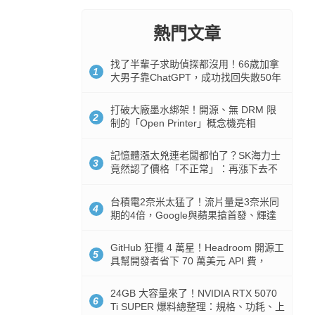
熱門文章
找了半輩子求助偵探都沒用！66歲加拿
1
大男子靠ChatGPT，成功找回失散50年
家人
打破大廠墨水綁架！開源、無 DRM 限
2
制的「Open Printer」概念機亮相
記憶體漲太兇連老闆都怕了？SK海力士
3
竟然認了價格「不正常」：再漲下去不
是好事
台積電2奈米太猛了！流片量是3奈米同
4
期的4倍，Google與蘋果搶首發、輝達
與AMD排隊等產能
GitHub 狂攬 4 萬星！Headroom 開源工
5
具幫開發者省下 70 萬美元 API 費，
Token 消耗暴降 92%
24GB 大容量來了！NVIDIA RTX 5070
6
Ti SUPER 爆料總整理：規格、功耗、上