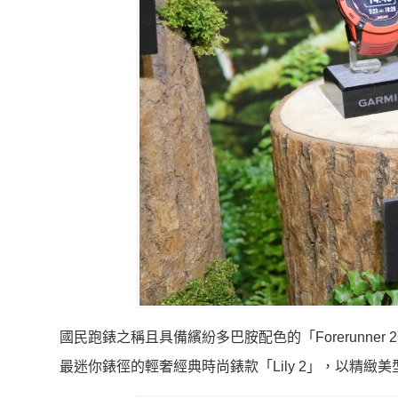
國民跑錶之稱且具備繽紛多巴胺配色的「Forerunner
最迷你錶徑的輕奢經典時尚錶款「Lily 2」，以精