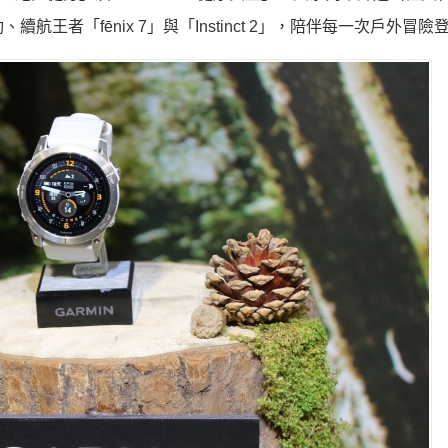
續航王者「fēnix 7」與「Instinct 2」，陪伴每一次戶外冒