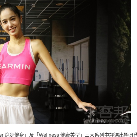
erunner 跑步健身」及「Wellness 健康美型」三大系列中評選出極