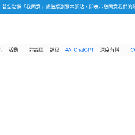
，若您點選「我同意」或繼續瀏覽本網站，即表示您同意我們的
片
活動
討論區
課程
#AI ChatGPT
深度有料
C