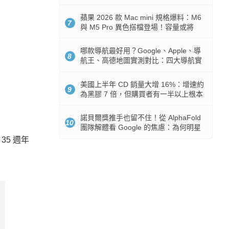
市時間
蘋果 2026 款 Mac mini 規格爆料：M6
7
與 M5 Pro 異色搭檔登場！容量或將
512GB 起跳
哪款導航最好用？Google、Apple、導
8
航王、高德地圖實測對比：四大導航實
測懶人包
美國上半年 CD 銷量大增 16%：增速約
9
為黑膠 7 倍，但購買者有一半以上根本
沒有播放器
諾貝爾獎推手也留不住！從 AlphaFold
10
團隊解體看 Google 的焦慮：為何明星
實驗室要為 Gemini 讓路？
35 週年