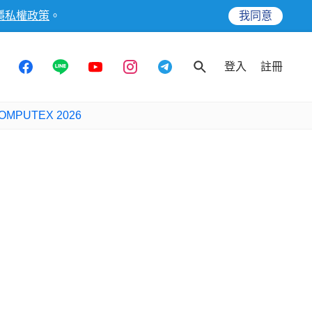
隱私權政策
。
我同意
登入
註冊
OMPUTEX 2026