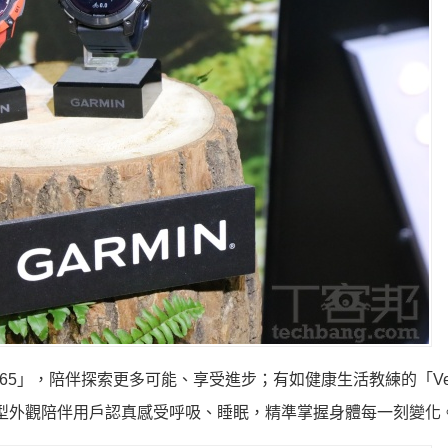
 265」，陪伴探索更多可能、享受進步；有如健康生活教練的「Ven
緻美型外觀陪伴用戶認真感受呼吸、睡眠，精準掌握身體每一刻變化