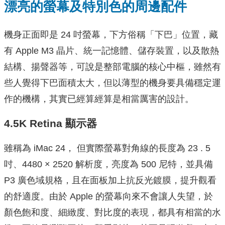
漂亮的螢幕及特別色的周邊配件
機身正面即是 24 吋螢幕，下方俗稱「下巴」位置，藏
有 Apple M3 晶片、統一記憶體、儲存裝置，以及散熱
結構、揚聲器等，可說是整部電腦的核心中樞，雖然有
些人覺得下巴面積太大，但以薄型的機身要具備穩定運
作的機構，其實已經算經算是相當厲害的設計。
4.5K Retina 顯示器
雖稱為 iMac 24， 但實際螢幕對角線的長度為 23 . 5
吋、4480 × 2520 解析度，亮度為 500 尼特，並具備
P3 廣色域規格，且在面板加上抗反光鍍膜，提升觀看
的舒適度。由於 Apple 的螢幕向來不會讓人失望，於
顏色飽和度、細緻度、對比度的表現，都具有相當的水