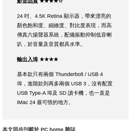
影音品質
★★★★☆
24 吋、4.5K Retina 顯示器，帶來漂亮的
顏色飽和度、細緻度、對比度表現，而高
傳真六揚聲器系統，配備振動抑制低音喇
叭，於音量及音質都具水準。
輸出入埠
★★★★
基本款只有兩個 Thunderbolt / USB 4
埠，進階款則再多兩個 USB 3，沒有配置
USB Type-A 埠及 SD 讀卡機，也一直是
iMac 24 最可惜的地方。
本文同步刊載於
PC home
雜誌