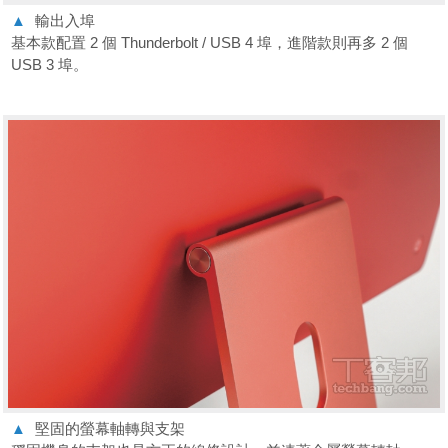
▲
輸出入埠
基本款配置 2 個 Thunderbolt / USB 4 埠，進階款則再多 2 個
USB 3 埠。
▲
堅固的螢幕軸轉與支架