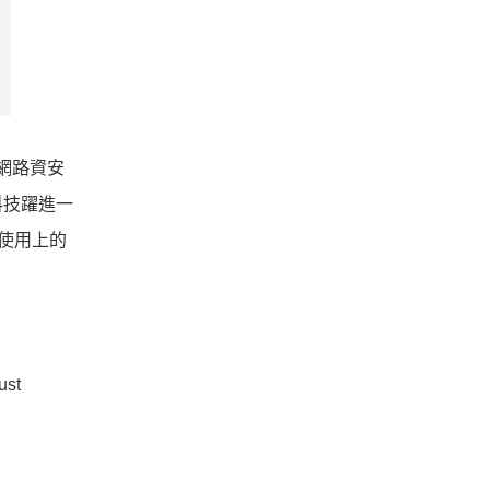
的網路資安
科技躍進一
 使用上的
st