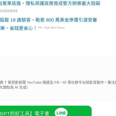
o自駕車逃逸，隱私保護政策竟成警方辦案最大阻礙
・台灣癌症基金會
識別碼追蹤 19 歲駭客，勒索 800 萬美金慘遭引渡受審
玩樂，省錢更省心！
PR・Club Med Taiwan
 T 客邦影新聞 YouTube 頻道及 FB、IG 等社群平台短影音製作。專注於
頭貼為 AI 生成）
atGPT的好工具】電子書