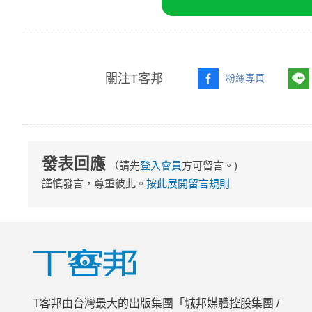
關注T客邦
粉絲專頁
發表回應
（請先
登入會員
方可留言。)
謹慎發言，尊重彼此。
按此展開留言規則
T客邦由台灣最大的出版集團「城邦媒體控股集團 /