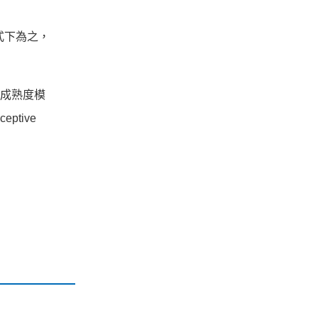
式下為之，
成熟度模
ptive