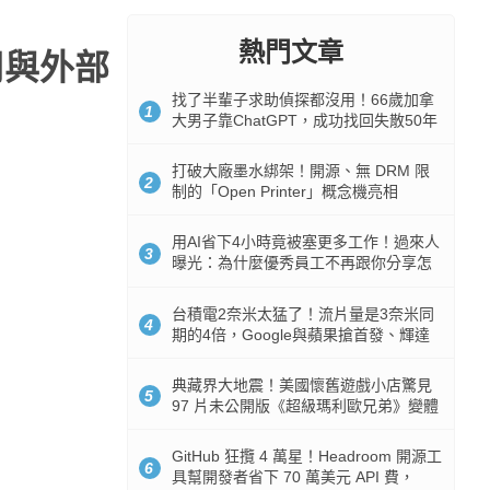
熱門文章
用與外部
找了半輩子求助偵探都沒用！66歲加拿
1
大男子靠ChatGPT，成功找回失散50年
家人
打破大廠墨水綁架！開源、無 DRM 限
2
制的「Open Printer」概念機亮相
用AI省下4小時竟被塞更多工作！過來人
3
曝光：為什麼優秀員工不再跟你分享怎
麼使用AI
台積電2奈米太猛了！流片量是3奈米同
4
期的4倍，Google與蘋果搶首發、輝達
與AMD排隊等產能
典藏界大地震！美國懷舊遊戲小店驚見
5
97 片未公開版《超級瑪利歐兄弟》變體
任天堂卡帶
GitHub 狂攬 4 萬星！Headroom 開源工
6
具幫開發者省下 70 萬美元 API 費，