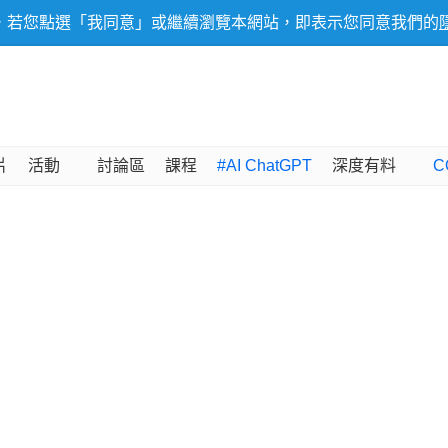
，若您點選「我同意」或繼續瀏覽本網站，即表示您同意我們的
片
活動
討論區
課程
#AI ChatGPT
深度有料
C