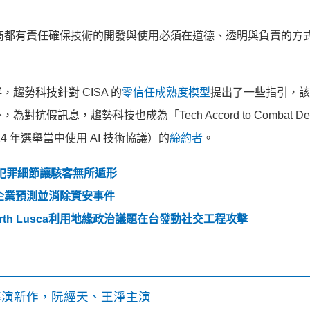
廠商都有責任確保技術的開發與使用必須在道德、透明與負責的方
趨勢科技針對 CISA 的
零信任成熟度模型
提出了一些指引，該
息，趨勢科技也成為「Tech Accord to Combat Dece
在 2024 年選舉當中使用 AI 技術協議）的
締約者
。
t 犯罪細節讓駭客無所遁形
企業預測並消除資安事件
th Lusca利用地緣政治議題在台發動社交工程攻擊
》導演新作，阮經天、王淨主演