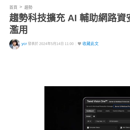
首頁
趨勢
趨勢科技擴充 AI 輔助網路資
濫用
ycr
收藏此文
發表於 2024年5月14日 11:00