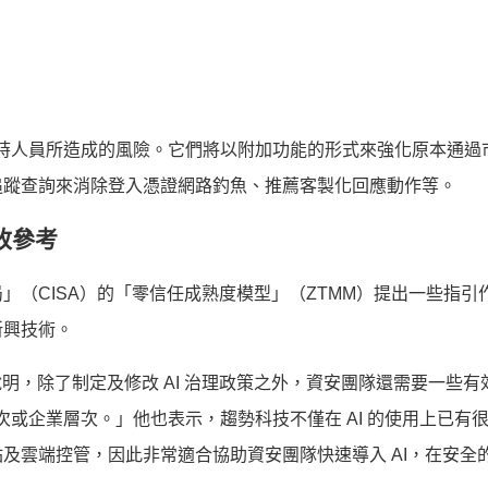
理使用 AI 時人員所造成的風險。它們將以附加功能的形式來強化原本通
追蹤查詢來消除登入憑證網路釣魚、推薦客製化回應動作等。
改參考
」（CISA）的「零信任成熟度模型」（ZTMM）提出一些指引
新興技術。
ave Gruber 說明，除了制定及修改 AI 治理政策之外，資安團隊還需要一
層次或企業層次。」他也表示，趨勢科技不僅在 AI 的使用上已有
及雲端控管，因此非常適合協助資安團隊快速導入 AI，在安全