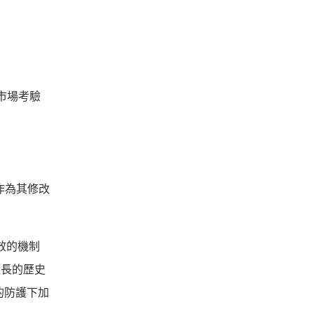
過市場考驗
作為其修改
些有效的機制
很長的歷史
的防護下加