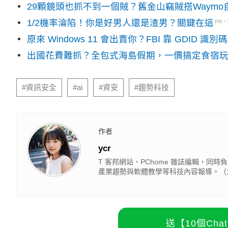
29顆鏡頭也抓不到一個賊？舊金山竊賊搭Waym
1/2機率淪陷！你是好男人還是渣男？關鍵在這
PR
原來 Windows 11 會出賣你？FBI 靠 GDID 
出國花費難抓？全包式海島假期，一價搞定食宿
#資訊安全
#ai
#資安
#趨勢科技
作者
ycr
T 客邦網站、PChome 雜誌編輯，同時負責
產業趨勢與軟體教學等科技內容報導。（大
送【10個Ch