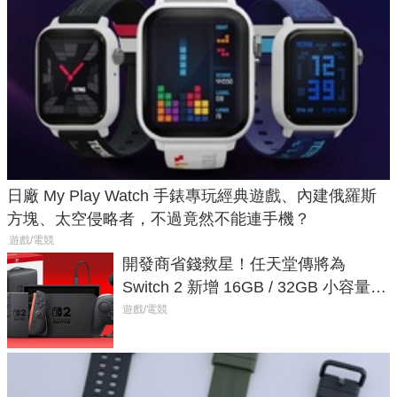
日廠 My Play Watch 手錶專玩經典遊戲、內建俄羅斯
方塊、太空侵略者，不過竟然不能連手機？
遊戲/電競
開發商省錢救星！任天堂傳將為
Switch 2 新增 16GB / 32GB 小容量遊
戲卡的選擇
遊戲/電競