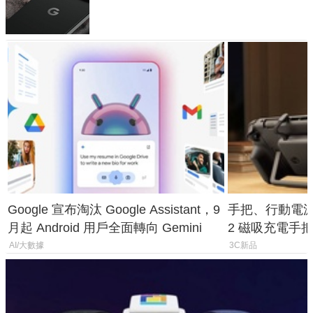
120 倍變焦挑戰攝影極限
Google 宣布淘汰 Google Assistant，9
手把、行動電源合體
月起 Android 用戶全面轉向 Gemini
2 磁吸充電手把
倍
AI/大數據
3C新品