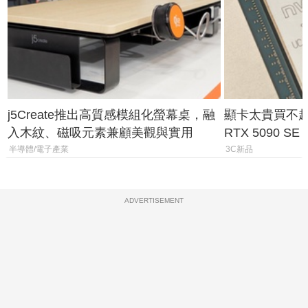
j5Create推出高質感模組化螢幕桌，融
顯卡太貴買不起？
入木紋、磁吸元素兼顧美觀與實用
RTX 5090 S
體
半導體/電子產業
3C新品
ADVERTISEMENT