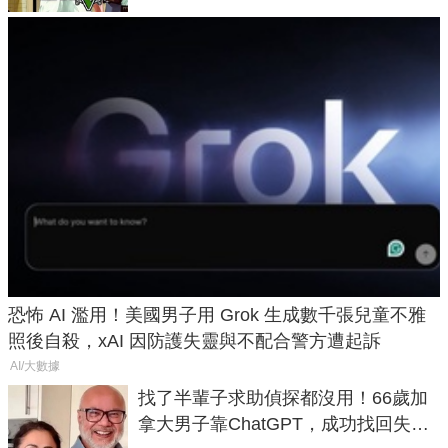
恐怖 AI 濫用！美國男子用 Grok 生成數千張兒童不雅
照後自殺，xAI 因防護失靈與不配合警方遭起訴
AI/大數據
找了半輩子求助偵探都沒用！66歲加
拿大男子靠ChatGPT，成功找回失散