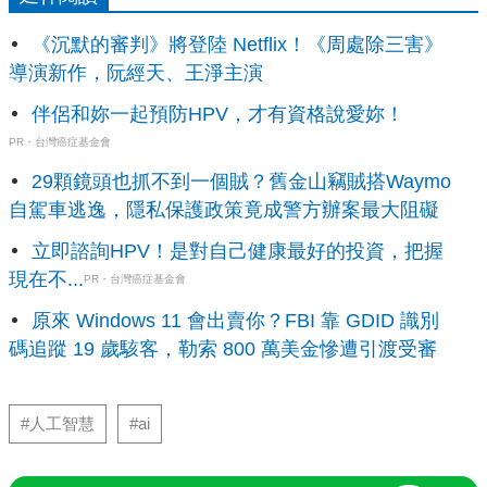
《沉默的審判》將登陸 Netflix！《周處除三害》
導演新作，阮經天、王淨主演
伴侶和妳一起預防HPV，才有資格說愛妳！
PR・台灣癌症基金會
29顆鏡頭也抓不到一個賊？舊金山竊賊搭Waymo
自駕車逃逸，隱私保護政策竟成警方辦案最大阻礙
立即諮詢HPV！是對自己健康最好的投資，把握
現在不...
PR・台灣癌症基金會
原來 Windows 11 會出賣你？FBI 靠 GDID 識別
碼追蹤 19 歲駭客，勒索 800 萬美金慘遭引渡受審
#人工智慧
#ai