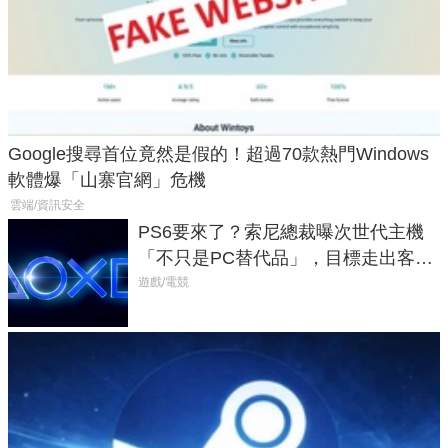
Google搜尋首位竟然是假的！超過70款熱門Windows
軟體爆「山寨官網」危機
雲端/資訊安全
PS6要來了？索尼總裁曝次世代主機
「不只是PC替代品」，目標走出客
廳、進軍電競桌面
遊戲/電競