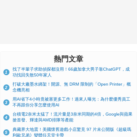
熱門文章
找了半輩子求助偵探都沒用！66歲加拿大男子靠ChatGPT，成
1
功找回失散50年家人
打破大廠墨水綁架！開源、無 DRM 限制的「Open Printer」概
2
念機亮相
用AI省下4小時竟被塞更多工作！過來人曝光：為什麼優秀員工
3
不再跟你分享怎麼使用AI
台積電2奈米太猛了！流片量是3奈米同期的4倍，Google與蘋果
4
搶首發、輝達與AMD排隊等產能
典藏界大地震！美國懷舊遊戲小店驚見 97 片未公開版《超級瑪
5
利歐兄弟》變體任天堂卡帶