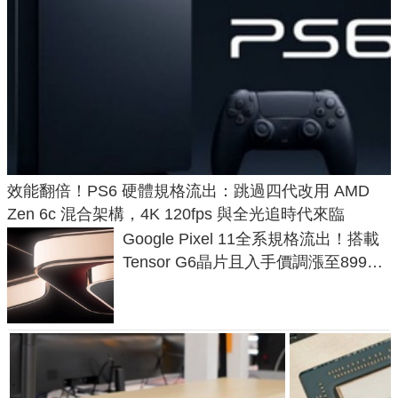
效能翻倍！PS6 硬體規格流出：跳過四代改用 AMD
Zen 6c 混合架構，4K 120fps 與全光追時代來臨
Google Pixel 11全系規格流出！搭載
Tensor G6晶片且入手價調漲至899美
元