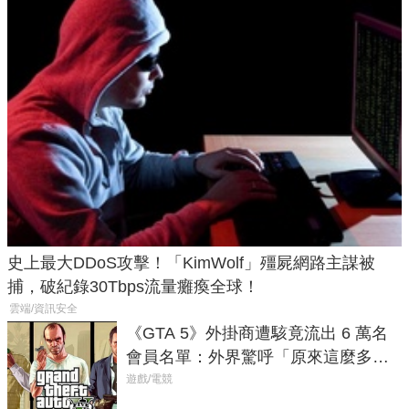
史上最大DDoS攻擊！「KimWolf」殭屍網路主謀被
捕，破紀錄30Tbps流量癱瘓全球！
雲端/資訊安全
《GTA 5》外掛商遭駭竟流出 6 萬名
會員名單：外界驚呼「原來這麼多人
在開掛！」
遊戲/電競