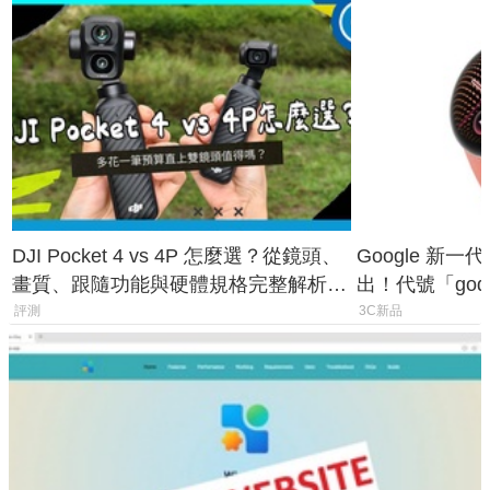
DJI Pocket 4 vs 4P 怎麼選？從鏡頭、
Google 新一代 
畫質、跟隨功能與硬體規格完整解析，
出！代號「god
一次看懂兩台差異
鎖定 AI 應用
評測
3C新品