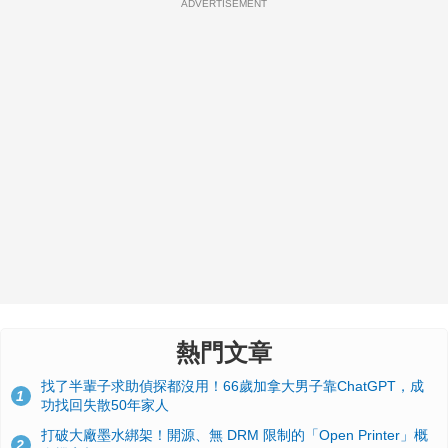
ADVERTISEMENT
熱門文章
找了半輩子求助偵探都沒用！66歲加拿大男子靠ChatGPT，成
1
功找回失散50年家人
打破大廠墨水綁架！開源、無 DRM 限制的「Open Printer」概
2