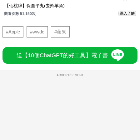
【仙桃牌】保血平丸(去羚羊角)
深入了解
觀看次數 51,150次
#Apple
#wwdc
#蘋果
送【10個ChatGPT的好工具】電子書
ADVERTISEMENT