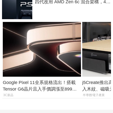
四代改用 AMD Zen 6c 混合架構，4K
120fps 與全光追時代來臨
Google Pixel 11全系規格流出！搭載
j5Create
Tensor G6晶片且入手價調漲至899美
入木紋、磁吸
元
3C新品
半導體/電子產業