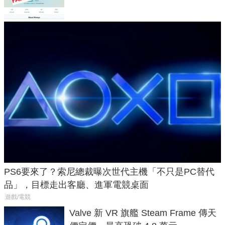
PS6要來了？索尼總裁曝次世代主機「不只是PC替代
品」，目標走出客廳、進軍電競桌面
遊戲/電競
Valve 新 VR 旗艦 Steam Frame 傳天