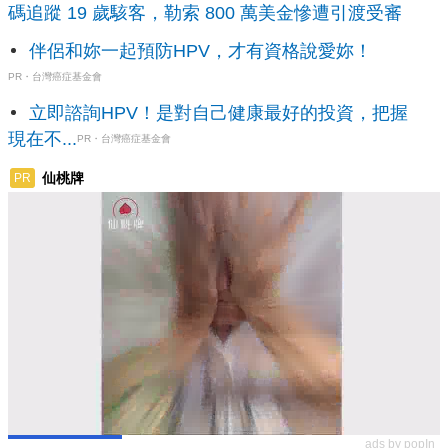
碼追蹤 19 歲駭客，勒索 800 萬美金慘遭引渡受審
伴侶和妳一起預防HPV，才有資格說愛妳！
PR・台灣癌症基金會
立即諮詢HPV！是對自己健康最好的投資，把握
現在不...
PR・台灣癌症基金會
仙桃牌
PR
ads by popIn