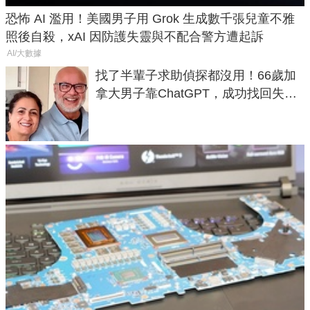
恐怖 AI 濫用！美國男子用 Grok 生成數千張兒童不雅
照後自殺，xAI 因防護失靈與不配合警方遭起訴
AI/大數據
找了半輩子求助偵探都沒用！66歲加
拿大男子靠ChatGPT，成功找回失散
50年家人