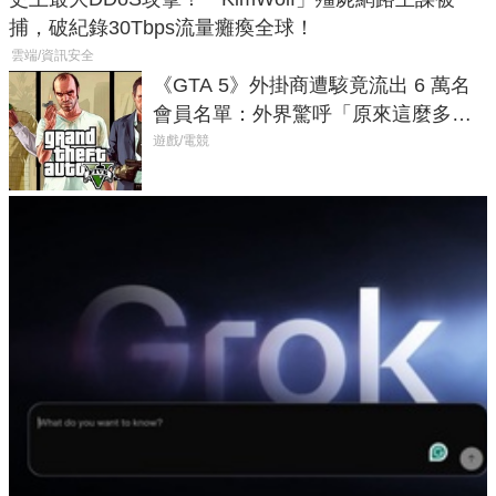
捕，破紀錄30Tbps流量癱瘓全球！
雲端/資訊安全
《GTA 5》外掛商遭駭竟流出 6 萬名
會員名單：外界驚呼「原來這麼多人
在開掛！」
遊戲/電競