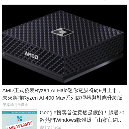
AMD正式發表Ryzen AI Halo迷你電腦將於9月上市，
未來將推Ryzen AI 400 Max系列處理器與對應升級版
半導體/電子產業
Google搜尋首位竟然是假的！超過70
款熱門Windows軟體爆「山寨官網」
危機
雲端/資訊安全