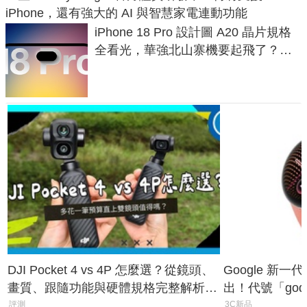
iPhone，還有強大的 AI 與智慧家電連動功能
iPhone 18 Pro 設計圖 A20 晶片規格
全看光，華強北山寨機要起飛了？專
家曝山寨機無法復刻兩大關鍵
DJI Pocket 4 vs 4P 怎麼選？從鏡頭、
Google 新一代 
畫質、跟隨功能與硬體規格完整解析，
出！代號「god
一次看懂兩台差異
鎖定 AI 應用
評測
3C新品