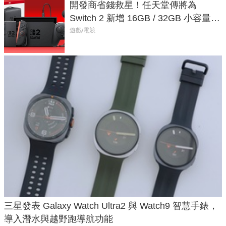
開發商省錢救星！任天堂傳將為
Switch 2 新增 16GB / 32GB 小容量遊
戲卡的選擇
遊戲/電競
三星發表 Galaxy Watch Ultra2 與 Watch9 智慧手錶，
導入潛水與越野跑導航功能