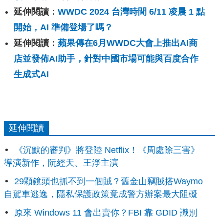
延伸閱讀：
WWDC 2024 台灣時間 6/11 凌晨 1 點
開始，AI 準備登場了嗎？
延伸閱讀：
蘋果傳在6月WWDC大會上推出AI商
店並發佈AI助手，針對中國市場可能與百度合作
生成式AI
延伸閱讀
《沉默的審判》將登陸 Netflix！《周處除三害》
導演新作，阮經天、王淨主演
29顆鏡頭也抓不到一個賊？舊金山竊賊搭Waymo
自駕車逃逸，隱私保護政策竟成警方辦案最大阻礙
原來 Windows 11 會出賣你？FBI 靠 GDID 識別