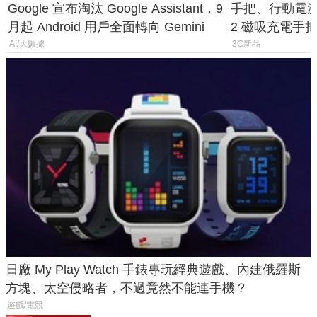
Google 宣布淘汰 Google Assistant，9
手把、行動電源合體
月起 Android 用戶全面轉向 Gemini
2 磁吸充電手把
倍
AI/大數據
3C新品
日廠 My Play Watch 手錶專玩經典遊戲、內建俄羅斯
方塊、太空侵略者，不過竟然不能連手機？
遊戲/電競