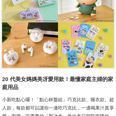
20 代美女媽媽美冴愛用款！最懂家庭主婦的家
庭用品
小新吃點心囉！「點心杯盤組」巧克比款、睡衣款、超
人款，每款都可以讓你一邊吃巧克比，一邊喝果汁真享