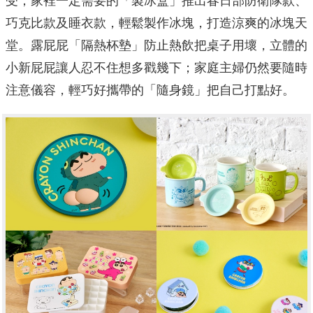
受；家裡一定需要的「製冰盒」推出春日部防衛隊款、
巧克比款及睡衣款，輕鬆製作冰塊，打造涼爽的冰塊天
堂。露屁屁「隔熱杯墊」防止熱飲把桌子用壞，立體的
小新屁屁讓人忍不住想多戳幾下；家庭主婦仍然要隨時
注意儀容，輕巧好攜帶的「隨身鏡」把自己打點好。