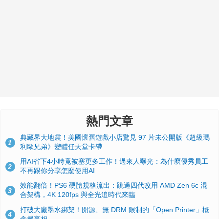
熱門文章
典藏界大地震！美國懷舊遊戲小店驚見 97 片未公開版《超級瑪
1
利歐兄弟》變體任天堂卡帶
用AI省下4小時竟被塞更多工作！過來人曝光：為什麼優秀員工
2
不再跟你分享怎麼使用AI
效能翻倍！PS6 硬體規格流出：跳過四代改用 AMD Zen 6c 混
3
合架構，4K 120fps 與全光追時代來臨
打破大廠墨水綁架！開源、無 DRM 限制的「Open Printer」概
4
念機亮相