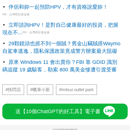
伴侶和妳一起預防HPV，才有資格說愛妳！
PR・台灣癌症基金會
立即諮詢HPV！是對自己健康最好的投資，把握
現在不...
PR・台灣癌症基金會
29顆鏡頭也抓不到一個賊？舊金山竊賊搭Waymo
自駕車逃逸，隱私保護政策竟成警方辦案最大阻礙
原來 Windows 11 會出賣你？FBI 靠 GDID 識別
碼追蹤 19 歲駭客，勒索 800 萬美金慘遭引渡受審
#快閃店
#蠟筆小新
#mitsui outlet park
送【10個ChatGPT的好工具】電子書
ADVERTISEMENT