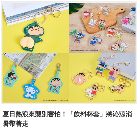
夏日熱浪來襲別害怕！「飲料杯套」將沁涼消
暑帶著走