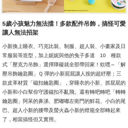
5歲小孩魅力無法擋！多款配件吊飾，搞怪可愛
讓人無法招架
小新換上睡衣、巧克比裝、制服、超人裝、小畫家及日
常服裝等造型，加上妮妮與他的兔子多達 10 種款
式「壓克力吊飾」選擇障礙就全部帶回家！欸嘿～「解
壓吊飾鑰匙圈」Ｑ 彈的小新屁屁讓人按的超紓壓；三
款皮革材質「磁扣鑰匙圈」，穿睡衣的小新、抓屁屁的
小新和小白幫你守護磁扣不亂飛。還有轉吧轉吧「轉轉
鑰匙圈」阿呆的鼻涕、肥嘟嘟左衛門的鮮花、小白的尾
巴、超人小新的腰帶及螢火蟲小新的燈籠全部轉起來
了，相當搞怪但又實用。