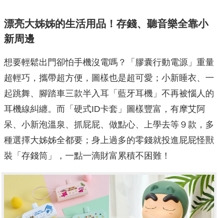
漂亮大姊姊的生活用品！存錢、聽音樂全靠小
新周邊
想要輕鬆出門卻怕手機沒電嗎？「膠囊行動電源」重量
超輕巧，攜帶超方便，圖樣也是超可愛；小新睡衣、一
起跳舞、腳踏車三款半入耳「藍牙耳機」不再被惱人的
耳機線糾纏。而「硬式ID卡套」圖樣豐富，有摩艾阿
呆、小新泡溫泉、抓屁屁、做點心、上學去等９款，多
種選擇大姊姊全都要；身上過多的零錢就投進屁屁怪獸
裝「存錢筒」，一點一滴財富累積不困難！