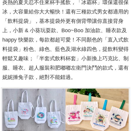
炎熱的夏天忍不住來杯手搖飲，「冰霸杯」環保還很保
冰，大容量給你大大暢快！還有三種款式男女都適用的
「飲料提袋」，基本提袋外更有側背帶讓你直接背身
上，小新 & 小葵玩耍款、Boo~Boo 加油款、睡衣款及
happy 快樂款，每款都超可愛！不同顏色的「直入式飲
料提袋」粉色、綠色、藍色及湖水綠四色，提飲料變得
輕鬆又趣味；「半套式飲料杯套」小新換上巧克比、制
服、睡衣、超人服裝和肥嘟嘟左衛門決鬥的款式，還有
妮妮捶兔子款，絕對不能錯過。