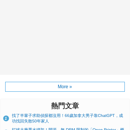
More »
熱門文章
找了半輩子求助偵探都沒用！66歲加拿大男子靠ChatGPT，成
1
功找回失散50年家人
打破大廠墨水綁架！開源、無 DRM 限制的「Open Printer」概