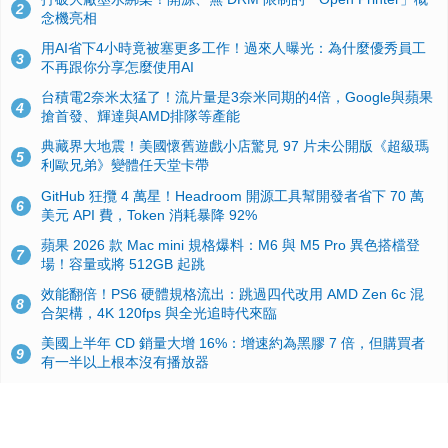
2
念機亮相
用AI省下4小時竟被塞更多工作！過來人曝光：為什麼優秀員工
3
不再跟你分享怎麼使用AI
台積電2奈米太猛了！流片量是3奈米同期的4倍，Google與蘋果
4
搶首發、輝達與AMD排隊等產能
典藏界大地震！美國懷舊遊戲小店驚見 97 片未公開版《超級瑪
5
利歐兄弟》變體任天堂卡帶
GitHub 狂攬 4 萬星！Headroom 開源工具幫開發者省下 70 萬
6
美元 API 費，Token 消耗暴降 92%
蘋果 2026 款 Mac mini 規格爆料：M6 與 M5 Pro 異色搭檔登
7
場！容量或將 512GB 起跳
效能翻倍！PS6 硬體規格流出：跳過四代改用 AMD Zen 6c 混
8
合架構，4K 120fps 與全光追時代來臨
美國上半年 CD 銷量大增 16%：增速約為黑膠 7 倍，但購買者
9
有一半以上根本沒有播放器
諾貝爾獎推手也留不住！從 AlphaFold 團隊解體看 Google 的焦
10
慮：為何明星實驗室要為 Gemini 讓路？