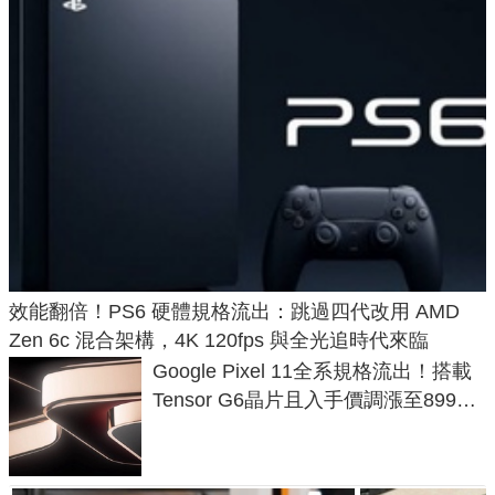
效能翻倍！PS6 硬體規格流出：跳過四代改用 AMD
Zen 6c 混合架構，4K 120fps 與全光追時代來臨
Google Pixel 11全系規格流出！搭載
Tensor G6晶片且入手價調漲至899美
元