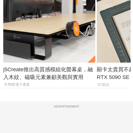
j5Create推出高質感模組化螢幕桌，融
顯卡太貴買不起？
入木紋、磁吸元素兼顧美觀與實用
RTX 5090 S
體
半導體/電子產業
3C新品
ADVERTISEMENT