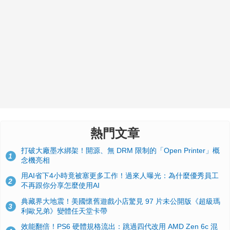
熱門文章
打破大廠墨水綁架！開源、無 DRM 限制的「Open Printer」概
1
念機亮相
用AI省下4小時竟被塞更多工作！過來人曝光：為什麼優秀員工
2
不再跟你分享怎麼使用AI
典藏界大地震！美國懷舊遊戲小店驚見 97 片未公開版《超級瑪
3
利歐兄弟》變體任天堂卡帶
效能翻倍！PS6 硬體規格流出：跳過四代改用 AMD Zen 6c 混