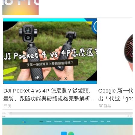
家曝山寨機無法復刻兩大關鍵
DJI Pocket 4 vs 4P 怎麼選？從鏡頭、
Google 新一代 
畫質、跟隨功能與硬體規格完整解析，
出！代號「god
一次看懂兩台差異
鎖定 AI 應用
評測
3C新品