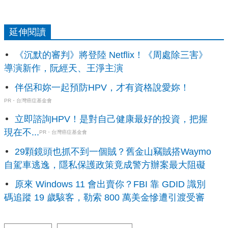
延伸閱讀
《沉默的審判》將登陸 Netflix！《周處除三害》
導演新作，阮經天、王淨主演
伴侶和妳一起預防HPV，才有資格說愛妳！
PR・台灣癌症基金會
立即諮詢HPV！是對自己健康最好的投資，把握
現在不...
PR・台灣癌症基金會
29顆鏡頭也抓不到一個賊？舊金山竊賊搭Waymo
自駕車逃逸，隱私保護政策竟成警方辦案最大阻礙
原來 Windows 11 會出賣你？FBI 靠 GDID 識別
碼追蹤 19 歲駭客，勒索 800 萬美金慘遭引渡受審