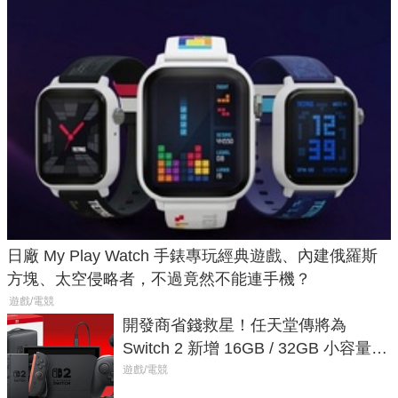
日廠 My Play Watch 手錶專玩經典遊戲、內建俄羅斯
方塊、太空侵略者，不過竟然不能連手機？
遊戲/電競
開發商省錢救星！任天堂傳將為
Switch 2 新增 16GB / 32GB 小容量遊
戲卡的選擇
遊戲/電競