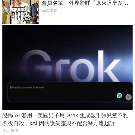
會員名單：外界驚呼「原來這麼多人
在開掛！」
遊戲/電競
恐怖 AI 濫用！美國男子用 Grok 生成數千張兒童不雅
照後自殺，xAI 因防護失靈與不配合警方遭起訴
AI/大數據