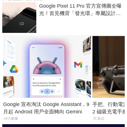
Google Pixel 11 Pro 官方宣傳圖全曝
光！首見機背「發光環」專屬設計、
120 倍變焦挑戰攝影極限
Google 宣布淘汰 Google Assistant，9
手把、行動電源合體
月起 Android 用戶全面轉向 Gemini
2 磁吸充電手把
倍
AI/大數據
3C新品