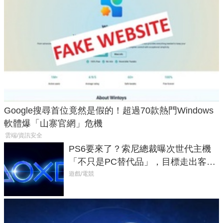
Google搜尋首位竟然是假的！超過70款熱門Windows
軟體爆「山寨官網」危機
雲端/資訊安全
PS6要來了？索尼總裁曝次世代主機
「不只是PC替代品」，目標走出客
廳、進軍電競桌面
遊戲/電競