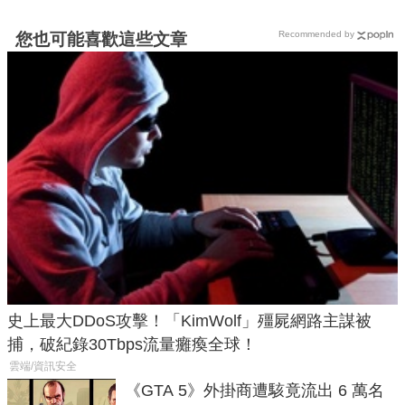
Recommended by
您也可能喜歡這些文章
史上最大DDoS攻擊！「KimWolf」殭屍網路主謀被
捕，破紀錄30Tbps流量癱瘓全球！
雲端/資訊安全
《GTA 5》外掛商遭駭竟流出 6 萬名