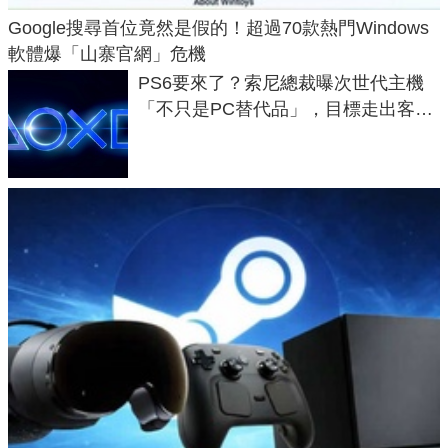
Google搜尋首位竟然是假的！超過70款熱門Windows
軟體爆「山寨官網」危機
PS6要來了？索尼總裁曝次世代主機
「不只是PC替代品」，目標走出客
廳、進軍電競桌面