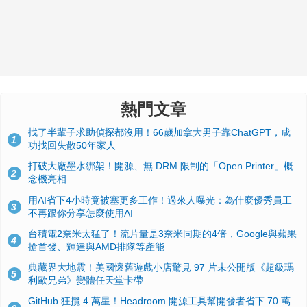
熱門文章
找了半輩子求助偵探都沒用！66歲加拿大男子靠ChatGPT，成
1
功找回失散50年家人
打破大廠墨水綁架！開源、無 DRM 限制的「Open Printer」概
2
念機亮相
用AI省下4小時竟被塞更多工作！過來人曝光：為什麼優秀員工
3
不再跟你分享怎麼使用AI
台積電2奈米太猛了！流片量是3奈米同期的4倍，Google與蘋果
4
搶首發、輝達與AMD排隊等產能
典藏界大地震！美國懷舊遊戲小店驚見 97 片未公開版《超級瑪
5
利歐兄弟》變體任天堂卡帶
GitHub 狂攬 4 萬星！Headroom 開源工具幫開發者省下 70 萬