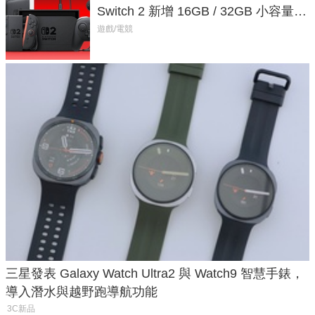
Switch 2 新增 16GB / 32GB 小容量遊
戲卡的選擇
遊戲/電競
三星發表 Galaxy Watch Ultra2 與 Watch9 智慧手錶，
導入潛水與越野跑導航功能
3C新品