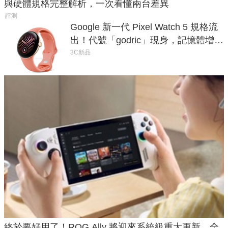
與硬體規格完整解析，一次看懂兩台差異
評測
Google 新一代 Pixel Watch 5 規格流
出！代號「godric」現身，記憶體增強
鎖定 AI 應用
3C新品
終於要好用了！ROG Ally 將迎來系統級重大更新，全