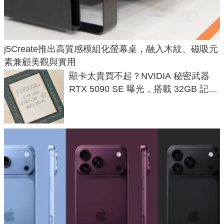
j5Create推出高質感模組化螢幕桌，融入木紋、磁吸元
素兼顧美觀與實用
顯卡太貴買不起？NVIDIA 秘密武器
RTX 5090 SE 曝光，搭載 32GB 記憶
體