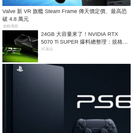
Valve 新 VR 旗艦 Steam Frame 傳天價定價、最高恐
破 4.8 萬元
遊戲/電競
24GB 大容量來了！NVIDIA RTX
5070 Ti SUPER 爆料總整理：規格、
功耗、上市時間
3C新品