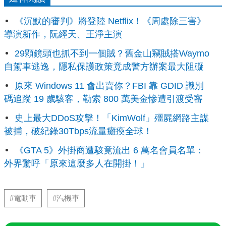
《沉默的審判》將登陸 Netflix！《周處除三害》
導演新作，阮經天、王淨主演
29顆鏡頭也抓不到一個賊？舊金山竊賊搭Waymo
自駕車逃逸，隱私保護政策竟成警方辦案最大阻礙
原來 Windows 11 會出賣你？FBI 靠 GDID 識別
碼追蹤 19 歲駭客，勒索 800 萬美金慘遭引渡受審
史上最大DDoS攻擊！「KimWolf」殭屍網路主謀
被捕，破紀錄30Tbps流量癱瘓全球！
《GTA 5》外掛商遭駭竟流出 6 萬名會員名單：
外界驚呼「原來這麼多人在開掛！」
#電動車
#汽機車