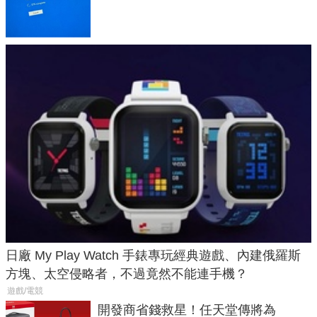
體與後台追蹤
日廠 My Play Watch 手錶專玩經典遊戲、內建俄羅斯
方塊、太空侵略者，不過竟然不能連手機？
遊戲/電競
開發商省錢救星！任天堂傳將為