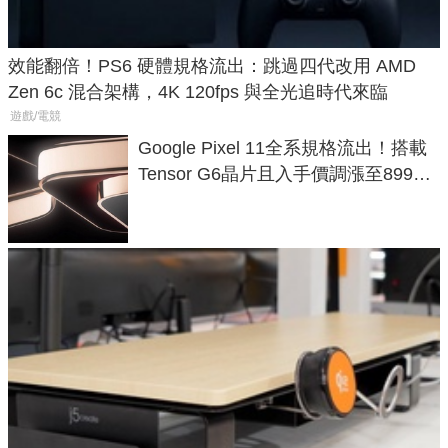
效能翻倍！PS6 硬體規格流出：跳過四代改用 AMD
Zen 6c 混合架構，4K 120fps 與全光追時代來臨
遊戲/電競
Google Pixel 11全系規格流出！搭載
Tensor G6晶片且入手價調漲至899美
元