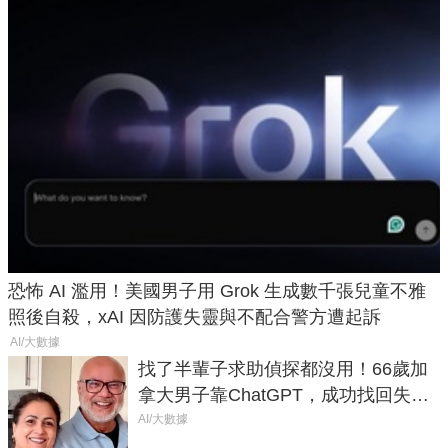
恐怖 AI 濫用！美國男子用 Grok 生成數千張兒童不雅
照後自殺，xAI 因防護失靈與不配合警方遭起訴
AI/大數據
找了半輩子求助偵探都沒用！66歲加
拿大男子靠ChatGPT，成功找回失散
50年家人
AI/大數據