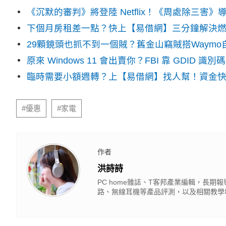
《沉默的審判》將登陸 Netflix！《周處除三害
下個月房租差一點？快上【易借網】三分鐘解決
29顆鏡頭也抓不到一個賊？舊金山竊賊搭Waym
原來 Windows 11 會出賣你？FBI 靠 GDID 
臨時需要小額週轉？上【易借網】找人幫！資金
#優惠
#家電
作者
洪詩詩
PC home雜誌、T客邦產業編輯，長
路、無線耳機等產品評測，以及相關教學