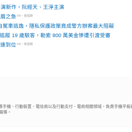
》導演新作，阮經天、王淨主演
燃眉之急
PR・易借網
o自駕車逃逸，隱私保護政策竟成警方辦案最大阻礙
識別碼追蹤 19 歲駭客，勒索 800 萬美金慘遭引渡受審
快速到位
PR・易借網
期報導手機、行動裝置、電信商以及行動支付、電商相關領域，負責手機平板
報導。