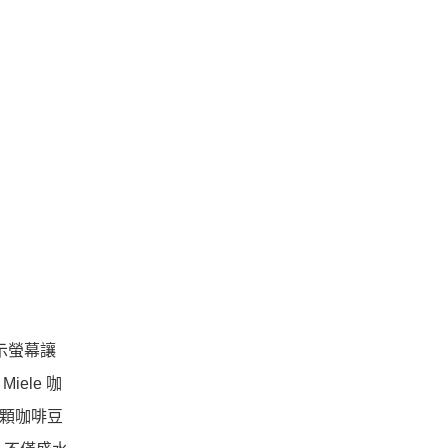
示螢幕讓
ele 咖
每顆咖啡豆