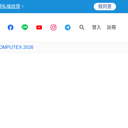
隱私權政策
。
我同意
登入
註冊
OMPUTEX 2026