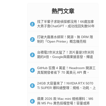
熱門文章
找了半輩子求助偵探都沒用！66歲加拿
1
大男子靠ChatGPT，成功找回失散50年
家人
打破大廠墨水綁架！開源、無 DRM 限
2
制的「Open Printer」概念機亮相
台積電2奈米太猛了！流片量是3奈米同
3
期的4倍，Google與蘋果搶首發、輝達
與AMD排隊等產能
GitHub 狂攬 4 萬星！Headroom 開源工
4
具幫開發者省下 70 萬美元 API 費，
Token 消耗暴降 92%
24GB 大容量來了！NVIDIA RTX 5070
5
Ti SUPER 爆料總整理：規格、功耗、上
市時間
蘋果 2026 款 Mac mini 規格爆料：M6
6
與 M5 Pro 異色搭檔登場！容量或將