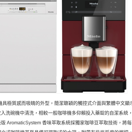
咖啡機具極質感而吸睛的外型，簡潔聰穎的觸控式介面與繁體中文顯
洗碗機中清洗，相較一般咖啡機多仰賴投入藥錠的自潔系統，Mi
romaticSystem 香味萃取系統採獨家咖啡豆萃取技術，將