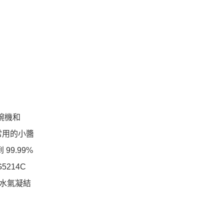
碗機和
常用的小醬
9.99%
214C
防水氣凝結