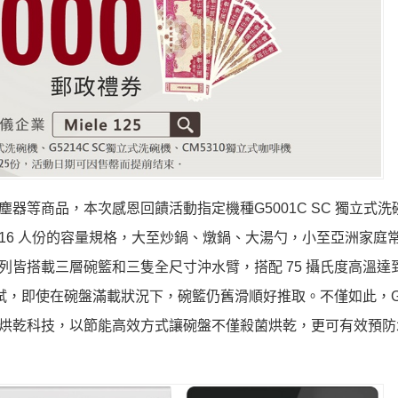
塵器等商品，本次感恩回饋活動指定機種G5001C SC 獨立式洗
計，16 人份的容量規格，大至炒鍋、燉鍋、大湯勺，小至亞洲家庭
列皆搭載三層碗籃和三隻全尺寸沖水臂，搭配 75 攝氏度高溫達到 9
測試，即使在碗盤滿載狀況下，碗籃仍舊滑順好推取。不僅如此，G5
開門防潮烘乾科技，以節能高效方式讓碗盤不僅殺菌烘乾，更可有效預