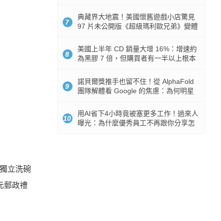
512GB 起跳
典藏界大地震！美國懷舊遊戲小店驚見
7
97 片未公開版《超級瑪利歐兄弟》變體
任天堂卡帶
美國上半年 CD 銷量大增 16%：增速約
8
為黑膠 7 倍，但購買者有一半以上根本
沒有播放器
諾貝爾獎推手也留不住！從 AlphaFold
9
團隊解體看 Google 的焦慮：為何明星
實驗室要為 Gemini 讓路？
用AI省下4小時竟被塞更多工作！過來人
10
曝光：為什麼優秀員工不再跟你分享怎
麼使用AI
C 獨立洗碗
 元郵政禮