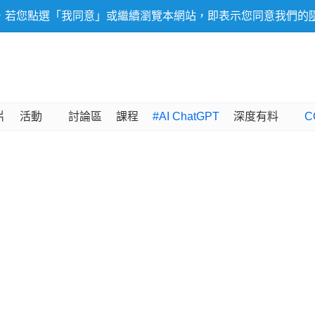
，若您點選「我同意」或繼續瀏覽本網站，即表示您同意我們的
片
活動
討論區
課程
#AI ChatGPT
深度有料
C