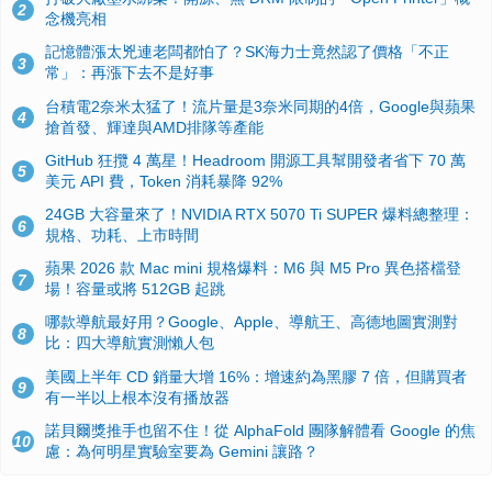
2
念機亮相
記憶體漲太兇連老闆都怕了？SK海力士竟然認了價格「不正
3
常」：再漲下去不是好事
台積電2奈米太猛了！流片量是3奈米同期的4倍，Google與蘋果
4
搶首發、輝達與AMD排隊等產能
GitHub 狂攬 4 萬星！Headroom 開源工具幫開發者省下 70 萬
5
美元 API 費，Token 消耗暴降 92%
24GB 大容量來了！NVIDIA RTX 5070 Ti SUPER 爆料總整理：
6
規格、功耗、上市時間
蘋果 2026 款 Mac mini 規格爆料：M6 與 M5 Pro 異色搭檔登
7
場！容量或將 512GB 起跳
哪款導航最好用？Google、Apple、導航王、高德地圖實測對
8
比：四大導航實測懶人包
美國上半年 CD 銷量大增 16%：增速約為黑膠 7 倍，但購買者
9
有一半以上根本沒有播放器
諾貝爾獎推手也留不住！從 AlphaFold 團隊解體看 Google 的焦
10
慮：為何明星實驗室要為 Gemini 讓路？