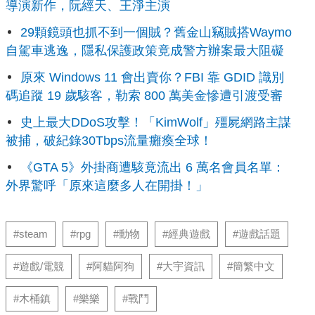
導演新作，阮經天、王淨主演
29顆鏡頭也抓不到一個賊？舊金山竊賊搭Waymo
自駕車逃逸，隱私保護政策竟成警方辦案最大阻礙
原來 Windows 11 會出賣你？FBI 靠 GDID 識別
碼追蹤 19 歲駭客，勒索 800 萬美金慘遭引渡受審
史上最大DDoS攻擊！「KimWolf」殭屍網路主謀
被捕，破紀錄30Tbps流量癱瘓全球！
《GTA 5》外掛商遭駭竟流出 6 萬名會員名單：
外界驚呼「原來這麼多人在開掛！」
#steam
#rpg
#動物
#經典遊戲
#遊戲話題
#遊戲/電競
#阿貓阿狗
#大宇資訊
#簡繁中文
#木桶鎮
#樂樂
#戰鬥