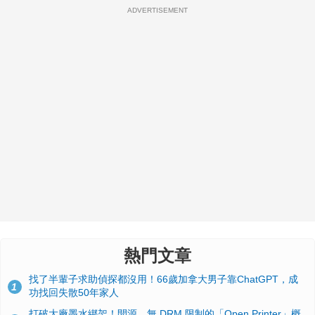
ADVERTISEMENT
熱門文章
找了半輩子求助偵探都沒用！66歲加拿大男子靠ChatGPT，成
1
功找回失散50年家人
打破大廠墨水綁架！開源、無 DRM 限制的「Open Printer」概