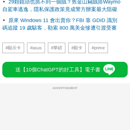
29顆鏡頭也抓不到一個賊？舊金山竊賊搭Waymo
自駕車逃逸，隱私保護政策竟成警方辦案最大阻礙
原來 Windows 11 會出賣你？FBI 靠 GDID 識別
碼追蹤 19 歲駭客，勒索 800 萬美金慘遭引渡受審
#顯示卡
#asus
#華碩
#顯卡
#prime
送【10個ChatGPT的好工具】電子書
ADVERTISEMENT