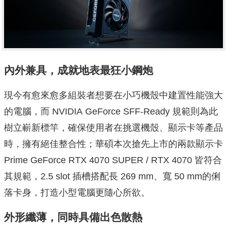
內外兼具，成就地表最狂小鋼炮
現今有愈來愈多組裝者想要在小巧機殼中建置性能強大
的電腦，而 NVIDIA GeForce SFF-Ready 規範則為此
樹立嶄新標竿，確保使用者在挑選機殼、顯示卡等產品
時，擁有絕佳整合性；華碩本次搶先上市的兩款顯示卡
Prime GeForce RTX 4070 SUPER / RTX 4070 皆符合
其規範，2.5 slot 插槽搭配長 269 mm、寬 50 mm的俐
落卡身，打造小型電腦更隨心所欲。
外形纖薄，同時具備出色散熱