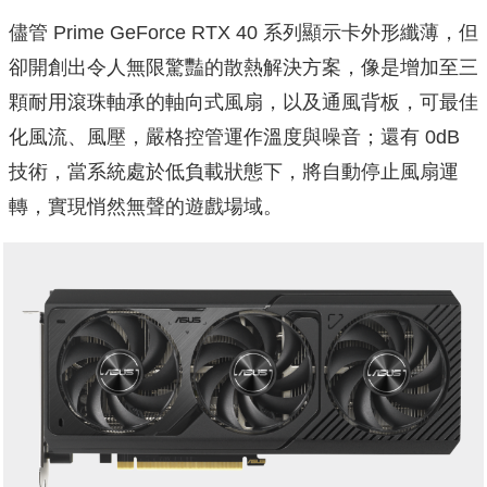
儘管 Prime GeForce RTX 40 系列顯示卡外形纖薄，但
卻開創出令人無限驚豔的散熱解決方案，像是增加至三
顆耐用滾珠軸承的軸向式風扇，以及通風背板，可最佳
化風流、風壓，嚴格控管運作溫度與噪音；還有 0dB
技術，當系統處於低負載狀態下，將自動停止風扇運
轉，實現悄然無聲的遊戲場域。