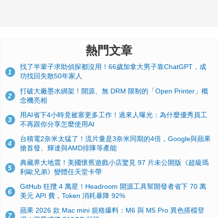
熱門文章
找了半輩子求助偵探都沒用！66歲加拿大男子靠ChatGPT，成
1
功找回失散50年家人
打破大廠墨水綁架！開源、無 DRM 限制的「Open Printer」概
2
念機亮相
用AI省下4小時竟被塞更多工作！過來人曝光：為什麼優秀員工
3
不再跟你分享怎麼使用AI
台積電2奈米太猛了！流片量是3奈米同期的4倍，Google與蘋果
4
搶首發、輝達與AMD排隊等產能
典藏界大地震！美國懷舊遊戲小店驚見 97 片未公開版《超級瑪
5
利歐兄弟》變體任天堂卡帶
GitHub 狂攬 4 萬星！Headroom 開源工具幫開發者省下 70 萬
6
美元 API 費，Token 消耗暴降 92%
蘋果 2026 款 Mac mini 規格爆料：M6 與 M5 Pro 異色搭檔登
7