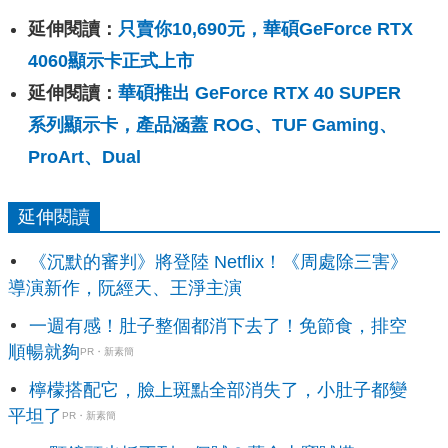
延伸閱讀：
只賣你10,690元，華碩GeForce RTX
4060顯示卡正式上市
延伸閱讀：
華碩推出 GeForce RTX 40 SUPER
系列顯示卡，產品涵蓋 ROG、TUF Gaming、
ProArt、Dual
延伸閱讀
《沉默的審判》將登陸 Netflix！《周處除三害》
導演新作，阮經天、王淨主演
一週有感！肚子整個都消下去了！免節食，排空
順暢就夠
PR・新素簡
檸檬搭配它，臉上斑點全部消失了，小肚子都變
平坦了
PR・新素簡