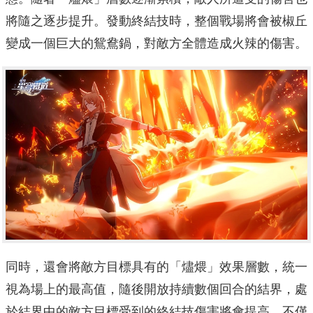
將隨之逐步提升。發動終結技時，整個戰場將會被椒丘
變成一個巨大的鴛鴦鍋，對敵方全體造成火辣的傷害。
同時，還會將敵方目標具有的「燼煨」效果層數，統一
視為場上的最高值，隨後開放持續數個回合的結界，處
於結界中的敵方目標受到的終結技傷害將會提高。不僅