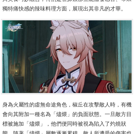
獨特痛快感的辣味料理方面，展現出其非凡的才華。
身為火屬性的虛無命途角色，椒丘在攻擊敵人時，有機
會向其附加一種名為「燼煨」的負面狀態。一旦敵方目
標被施加「燼煨」，他們便同時被視為陷入了灼燒狀
態。隨著「燼煨」層數逐漸累積，敵人所遭受的傷害也