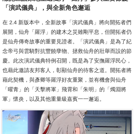
「演武儀典」，與全新角色邂逅
在 2.4 新版本中，全新故事「演武儀典」將向開拓者們
展開，仙舟「羅浮」的建木之災雖剛平息，但開拓者仍
是仙舟傳奇故事的重要見證者。「演武儀典」是為了紀
念帝弓與雲騎對抗豐饒孽物、拯救仙舟的壯舉而設的節
慶。此次演武儀典特例召開，既是為了安撫羅浮民心，
也藉此邀請友邦客人，彰顯仙舟的待客之道。開拓者將
藉此契機，與彥卿等羅浮好友重聚，並有機會與仙舟
「曜青」的「天擊將軍」飛霄和「朱明」的「燭淵將
軍」懷炎，以及其他重量級嘉賓一一邂逅。