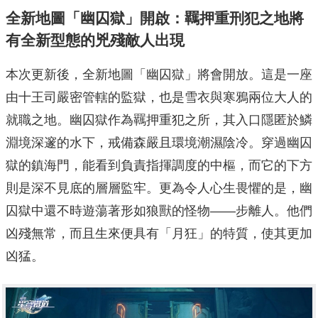
全新地圖「幽囚獄」開啟：羈押重刑犯之地將
有全新型態的兇殘敵人出現
本次更新後，全新地圖「幽囚獄」將會開放。這是一座
由十王司嚴密管轄的監獄，也是雪衣與寒鴉兩位大人的
就職之地。幽囚獄作為羈押重犯之所，其入口隱匿於鱗
淵境深邃的水下，戒備森嚴且環境潮濕陰冷。穿過幽囚
獄的鎮海門，能看到負責指揮調度的中樞，而它的下方
則是深不見底的層層監牢。更為令人心生畏懼的是，幽
囚獄中還不時遊蕩著形如狼獸的怪物——步離人。他們
凶殘無常，而且生來便具有「月狂」的特質，使其更加
凶猛。