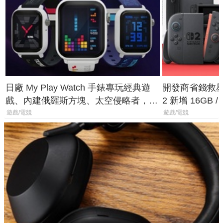
日廠 My Play Watch 手錶專玩經典遊
開發商省錢救星！
戲、內建俄羅斯方塊、太空侵略者，不
2 新增 16GB
過竟然不能連手機？
選擇
遊戲/電競
遊戲/電競