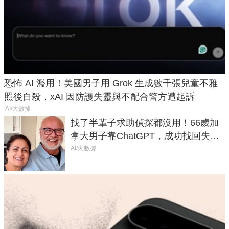
恐怖 AI 濫用！美國男子用 Grok 生成數千張兒童不雅
照後自殺，xAI 因防護失靈與不配合警方遭起訴
AI/大數據
找了半輩子求助偵探都沒用！66歲加
拿大男子靠ChatGPT，成功找回失散
50年家人
AI/大數據