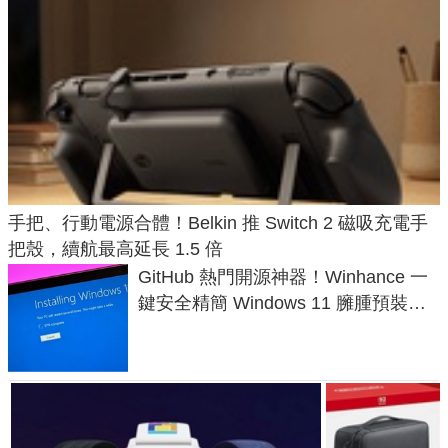
手把、行動電源合體！Belkin 推 Switch 2 磁吸充電手
把殼，續航最高延長 1.5 倍
GitHub 熱門開源神器！Winhance 一
鍵安全精簡 Windows 11 臃腫預裝軟
體與後台追蹤