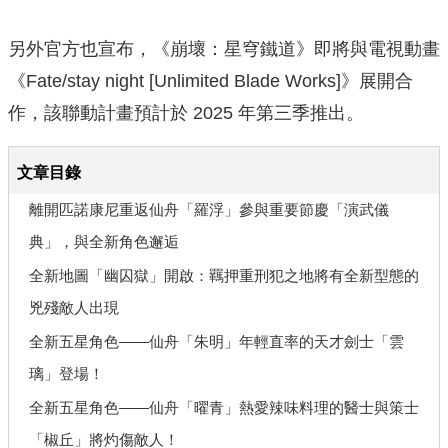
另外官方也宣布，《崩壞：星穹鐵道》即將與電視動畫
《Fate/stay night [Unlimited Blade Works]》展開合
作，該聯動計畫預計於 2025 年第三季推出。
文章目錄
離開匹諾康尼重返仙舟「羅浮」參與重要節慶「演武儀
典」，與全新角色邂逅
全新地圖「幽囚獄」開啟：羈押重刑犯之地將有全新型態的
兇殘敵人出現
全新五星角色——仙舟「朱明」年輕直率的天才劍士「雲
璃」登場！
全新五星角色——仙舟「曜青」熱愛辣味料理的醫士與策士
「椒丘」將灼傷敵人！