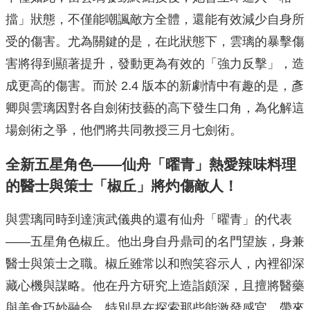
擋」狀態，不僅能嘲諷敵方全體，還能有效減少自身所
受的傷害。尤為關鍵的是，在此狀態下，雲璃的暴擊傷
害將得到顯著提升，發動更為有效的「強力反擊」，造
成更高的傷害。而於 2.4 版本的新劇情中有趣的是，彥
卿與雲璃因對各自劍術技藝的高下發生口角，為化解這
場劍術之爭，他們將共同教授三月七劍術。
全新五星角色——仙舟「曜青」熱愛辣味料理
的醫士與策士「椒丘」將灼傷敵人！
與雲璃同時到達演武儀典的還有仙舟「曜青」的代表
——五星角色椒丘。他出身自丹鼎司的名門望族，身兼
醫士與策士之職。椒丘雖常以和煦笑容示人，內裡卻深
藏心機與謀略。他在丹方研究上造詣頗深，且擅將醫藥
與美食巧妙融合，特別是在探索那些能激發感官、帶來