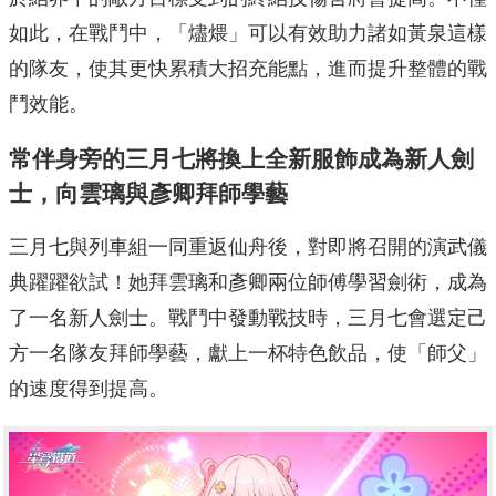
如此，在戰鬥中，「燼煨」可以有效助力諸如黃泉這樣
的隊友，使其更快累積大招充能點，進而提升整體的戰
鬥效能。
常伴身旁的三月七將換上全新服飾成為新人劍
士，向雲璃與彥卿拜師學藝
三月七與列車組一同重返仙舟後，對即將召開的演武儀
典躍躍欲試！她拜雲璃和彥卿兩位師傅學習劍術，成為
了一名新人劍士。戰鬥中發動戰技時，三月七會選定己
方一名隊友拜師學藝，獻上一杯特色飲品，使「師父」
的速度得到提高。