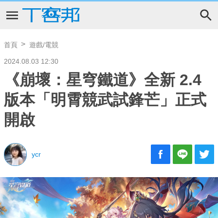
首頁
遊戲/電競
2024.08.03 12:30
《崩壞：星穹鐵道》全新 2.4
版本「明霄競武試鋒芒」正式
開啟
ycr