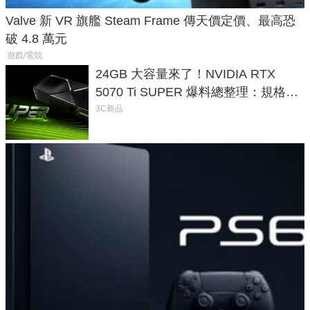
Valve 新 VR 旗艦 Steam Frame 傳天價定價、最高恐
破 4.8 萬元
遊戲/電競
24GB 大容量來了！NVIDIA RTX
5070 Ti SUPER 爆料總整理：規格、
功耗、上市時間
3C新品