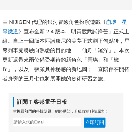
由 NIJIGEN 代理的銀河冒險角色扮演遊戲《
崩壞：星
穹鐵道
》宣布全新 2.4 版本「明霄競武試鋒芒」正式上
線。自上一回版本匹諾康尼的美夢正式劃下句點後，星
穹列車竟將駛向熟悉的目的地——仙舟「羅浮」。本次
更新還帶來兩位備受期待的新角色「雲璃」和「椒
丘」，以及一張頗具神秘感的新地圖；一直陪伴在開拓
者身旁的三月七也將展開她的劍術研習之旅。
訂閱Ｔ客邦電子日報
掌握最熱門的科技話題、網路動態，升級你的科技原力！
立即訂閱