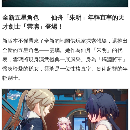
全新五星角色——仙舟「朱明」年輕直率的天
才劍士「雲璃」登場！
新版本不僅帶來了全新的地圖供玩家探索體驗，還推出
全新的五星角色——雲璃。她作為仙舟「朱明」的代
表，雲璃將現身演武儀典一展風采。身為「燭淵將軍」
懷炎珍愛的孫女，雲璃是一位性格直率、劍術超群的年
輕劍士。