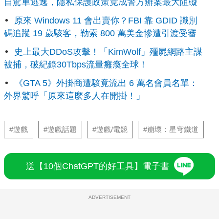
自駕車逃逸，隱私保護政策竟成警方辦案最大阻礙
原來 Windows 11 會出賣你？FBI 靠 GDID 識別
碼追蹤 19 歲駭客，勒索 800 萬美金慘遭引渡受審
史上最大DDoS攻擊！「KimWolf」殭屍網路主謀
被捕，破紀錄30Tbps流量癱瘓全球！
《GTA 5》外掛商遭駭竟流出 6 萬名會員名單：
外界驚呼「原來這麼多人在開掛！」
#遊戲
#遊戲話題
#遊戲/電競
#崩壞：星穹鐵道
送【10個ChatGPT的好工具】電子書
ADVERTISEMENT