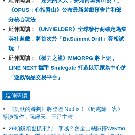
延伸閱讀：
「迷失的大人，要如何重新出發？」
《OPUS：心相吾山》公布最新遊戲預告片和部
分核心玩法
延伸閱讀：
《UNYIELDER》全球發行商確定為集
英社遊戲，將首次於「BitSummit Drift」亮相試
玩 ！
延伸閱讀：
《權力之望》MMORPG 將上架，
LINE NEXT 攜手 Smilegate 打造以玩家為中心的
「遊戲物品交易平台」
延伸閱讀
《沉默的審判》將登陸 Netflix！《周處除三害》
導演新作，阮經天、王淨主演
29顆鏡頭也抓不到一個賊？舊金山竊賊搭Waymo