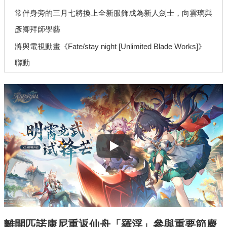
常伴身旁的三月七將換上全新服飾成為新人劍士，向雲璃與
彥卿拜師學藝
將與電視動畫《Fate/stay night [Unlimited Blade Works]》
聯動
Play
離開匹諾康尼重返仙舟「羅浮」參與重要節慶