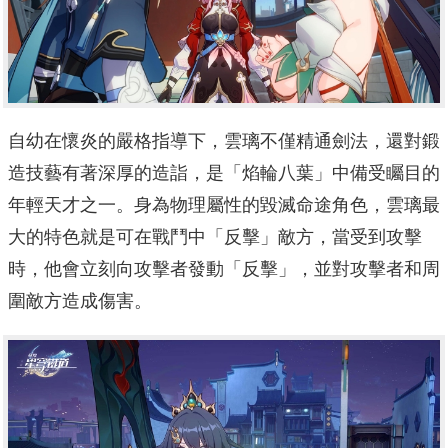
自幼在懷炎的嚴格指導下，雲璃不僅精通劍法，還對鍛
造技藝有著深厚的造詣，是「焰輪八葉」中備受矚目的
年輕天才之一。身為物理屬性的毀滅命途角色，雲璃最
大的特色就是可在戰鬥中「反擊」敵方，當受到攻擊
時，他會立刻向攻擊者發動「反擊」，並對攻擊者和周
圍敵方造成傷害。