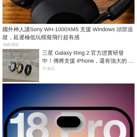
國外神人讓Sony WH-1000XM5 支援 Windows 頭部追
蹤，延遲極低玩模擬飛行超有感
遊戲/電競
三星 Galaxy Ring 2 官方證實研發
中！傳將支援 iPhone，還有強大的 AI
與智慧家電連動功能
3C新品