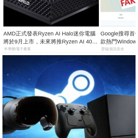
AMD正式發表Ryzen AI Halo迷你電腦
Google搜尋
將於9月上市，未來將推Ryzen AI 400
款熱門Wind
Max系列處理器與對應升級版
機
半導體/電子產業
雲端/資訊安全