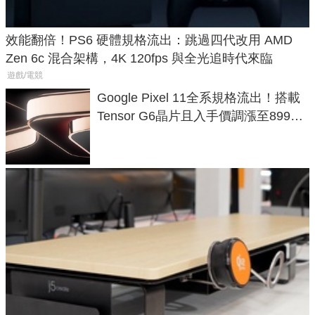
效能翻倍！PS6 硬體規格流出：跳過四代改用 AMD
Zen 6c 混合架構，4K 120fps 與全光追時代來臨
遊戲/電競
Google Pixel 11全系規格流出！搭載
Tensor G6晶片且入手價調漲至899美
元