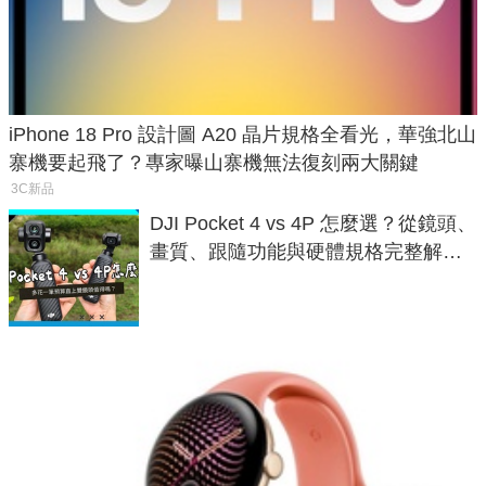
iPhone 18 Pro 設計圖 A20 晶片規格全看光，華強北山
寨機要起飛了？專家曝山寨機無法復刻兩大關鍵
3C新品
DJI Pocket 4 vs 4P 怎麼選？從鏡頭、
畫質、跟隨功能與硬體規格完整解
析，一次看懂兩台差異