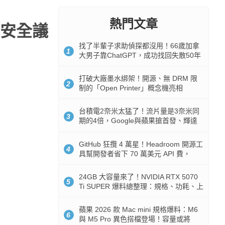
熱門文章
安全議
找了半輩子求助偵探都沒用！66歲加拿
1
大男子靠ChatGPT，成功找回失散50年
家人
打破大廠墨水綁架！開源、無 DRM 限
2
制的「Open Printer」概念機亮相
台積電2奈米太猛了！流片量是3奈米同
3
期的4倍，Google與蘋果搶首發、輝達
與AMD排隊等產能
GitHub 狂攬 4 萬星！Headroom 開源工
4
具幫開發者省下 70 萬美元 API 費，
Token 消耗暴降 92%
24GB 大容量來了！NVIDIA RTX 5070
5
Ti SUPER 爆料總整理：規格、功耗、上
市時間
蘋果 2026 款 Mac mini 規格爆料：M6
6
與 M5 Pro 異色搭檔登場！容量或將