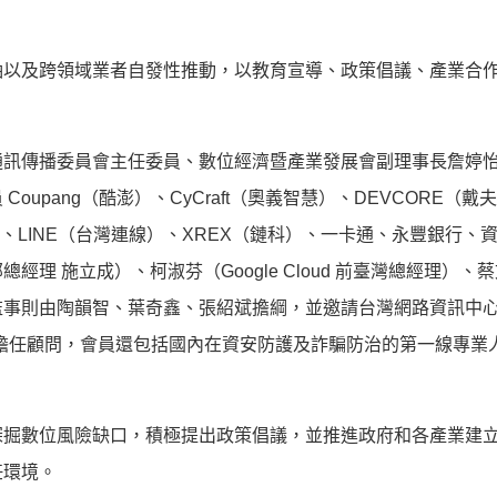
袖以及跨領域業者自發性推動，以教育宣導、政策倡議、產業合
通訊傳播委員會主任委員、數位經濟暨產業發展會副理事長詹婷
upang（酷澎）、CyCraft（奧義智慧）、DEVCORE（戴
瞧）、LINE（台灣連線）、XREX（鏈科）、一卡通、永豐銀行、
部總經理
施立成）、柯淑芬（Google Cloud 前臺灣總經理）、
事則由陶韻智、葉奇鑫、張紹斌擔綱，並邀請台灣網路資訊中心 T
他專家擔任顧問，會員還包括國內在資安防護及詐騙防治的第一線專業
深掘數位風險缺口，積極提出政策倡議，並推進政府和各產業建
任環境。