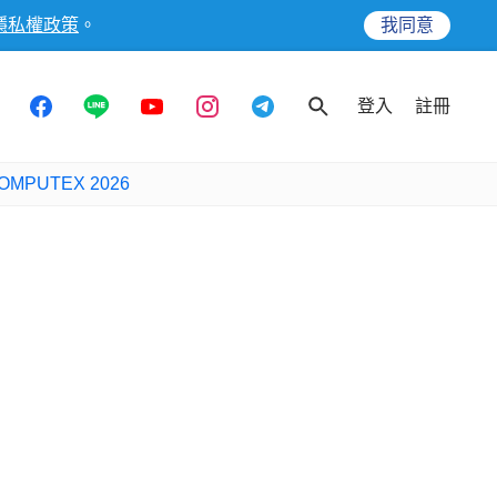
隱私權政策
。
我同意
登入
註冊
OMPUTEX 2026