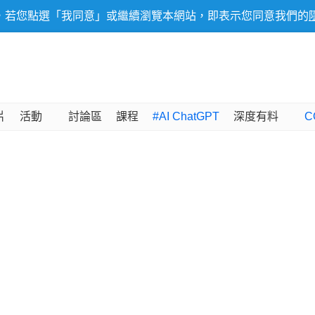
，若您點選「我同意」或繼續瀏覽本網站，即表示您同意我們的
片
活動
討論區
課程
#AI ChatGPT
深度有料
C