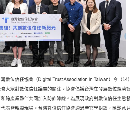
Digital Trust Association in Taiwan）今（1
社會大眾對數位信任議題的關注。協會倡議台灣在發展數位經濟
府和跨產業夥伴共同加入防詐陣線。為展現政府對數位信任生態
等代表皆親臨現場。台灣數位信任協會透過產官學對談，匯聚意