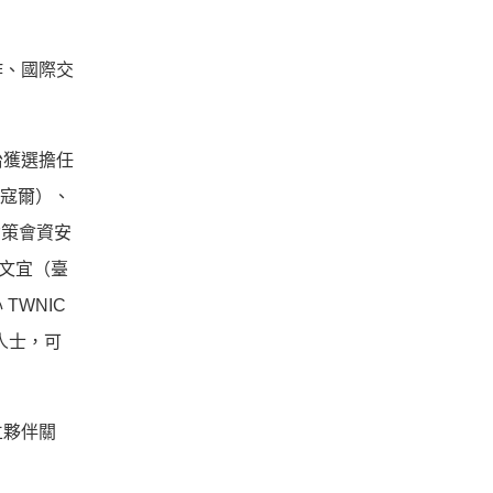
作、國際交
怡獲選擔任
夫寇爾）、
資策會資安
蔡文宜（臺
WNIC
人士，可
立夥伴關