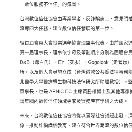
「數位服務不信任」的氛圍。
台灣數位信任協會由專業學者、反詐騙志工、意見領
流等四大任務，建立數位信任發展的第一步。
經首屆會員大會投票選舉協會理監事代表，由前國家
第一屆理事長，理事依字母及筆劃順序分別為團體會員 Co
D&B（鄧白氏）、EY（安永）、Gogolook（走著
所，以及個人會員施立成（台灣微軟公共暨法律事務
北醫學大學醫療暨生物科技法律研究所助理教授）。監
董事長、也是 APNIC EC 主席黃勝雄博士及其
謂集國內數位信任領域專家及實務產官學研之大成。
未來，台灣數位信任協會將從以實際社會議題出發，
係、推動詐騙識讀教育，建立符合世界潮流的數位信