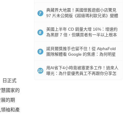
512GB 起跳
典藏界大地震！美國懷舊遊戲小店驚見
7
97 片未公開版《超級瑪利歐兄弟》變體
任天堂卡帶
美國上半年 CD 銷量大增 16%：增速約
8
為黑膠 7 倍，但購買者有一半以上根本
沒有播放器
諾貝爾獎推手也留不住！從 AlphaFold
9
團隊解體看 Google 的焦慮：為何明星
實驗室要為 Gemini 讓路？
用AI省下4小時竟被塞更多工作！過來人
10
曝光：為什麼優秀員工不再跟你分享怎
麼使用AI
4）日正式
智慧國家的
發展的期
見領袖和產