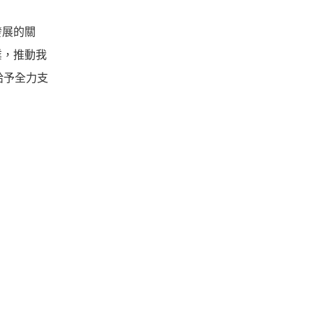
發展的關
業，推動我
給予全力支