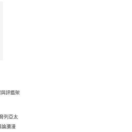
標與評鑑架
威脅列亞太
輿論瀰漫