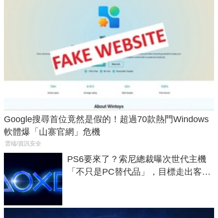
Google搜尋首位竟然是假的！超過70款熱門Windows
軟體爆「山寨官網」危機
雲端/資訊安全
PS6要來了？索尼總裁曝次世代主機
「不只是PC替代品」，目標走出客
廳、進軍電競桌面