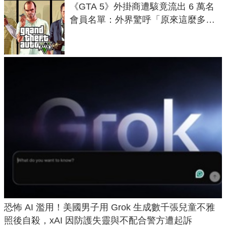
《GTA 5》外掛商遭駭竟流出 6 萬名
會員名單：外界驚呼「原來這麼多人
在開掛！」
恐怖 AI 濫用！美國男子用 Grok 生成數千張兒童不雅
照後自殺，xAI 因防護失靈與不配合警方遭起訴