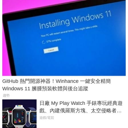
GitHub 熱門開源神器！Winhance 一鍵安全精簡
Windows 11 臃腫預裝軟體與後台追蹤
趨勢
日廠 My Play Watch 手錶專玩經典遊
戲、內建俄羅斯方塊、太空侵略者，
不過竟然不能連手機？
遊戲/電競