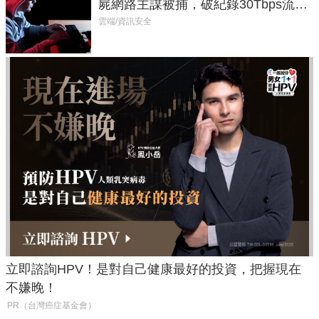
屍網路主謀被捕，破紀錄30Tbps流量
癱瘓全球！
雲端/資訊安全
立即諮詢HPV！是對自己健康最好的投資，把握現在
不嫌晚！
PR（台灣癌症基金會）