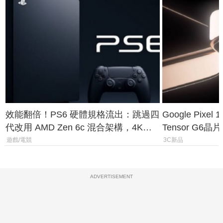
效能翻倍！PS6 硬體規格流出：跳過四
Google Pix
代改用 AMD Zen 6c 混合架構，4K
Tensor G6
120fps 與全光追時代來臨
元
遊戲/電競
3C新品
ADVERTISEMENT