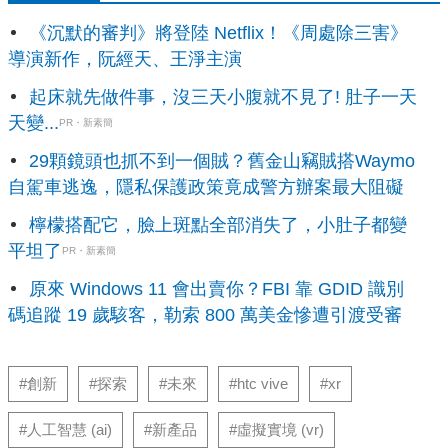
《沉默的審判》將登陸 Netflix！《周處除三害》
導演新作，阮經天、王淨主演
起床就先做件事，沒三天小腹就不見了! 肚子一天
天變...
PR・新素簡
29顆鏡頭也抓不到一個賊？舊金山竊賊搭Waymo
自駕車逃逸，隱私保護政策竟成警方辦案最大阻礙
檸檬搭配它，臉上斑點全部消失了，小肚子都變
平坦了
PR・新素簡
原來 Windows 11 會出賣你？FBI 靠 GDID 識別
碼追蹤 19 歲駭客，勒索 800 萬美金慘遭引渡受審
#創新
#探索
#未來
#htc vive
#xr
#人工智慧 (ai)
#新產品
#虛擬實境 (vr)