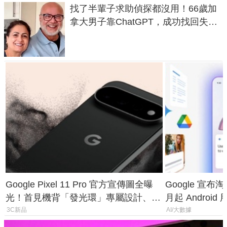
找了半輩子求助偵探都沒用！66歲加
拿大男子靠ChatGPT，成功找回失散
50年家人
Google Pixel 11 Pro 官方宣傳圖全曝
Google 宣布淘汰 
光！首見機背「發光環」專屬設計、
月起 Android
120 倍變焦挑戰攝影極限
3C新品
AI/大數據