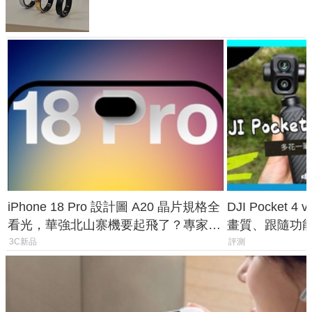
與智慧家電連動功能
iPhone 18 Pro 設計圖 A20 晶片規格全
DJI Pocket
看光，華強北山寨機要起飛了？專家曝
畫質、跟隨功
山寨機無法復刻兩大關鍵
一次看懂兩台
3C新品
評測