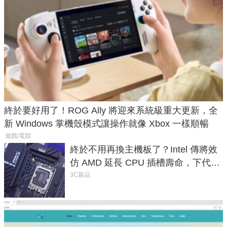
終於要好用了！ROG Ally 將迎來系統級重大更新，全
新 Windows 掌機殼模式讓操作就像 Xbox 一樣順暢
遊戲/電競
終於不用再換主機板了？Intel 傳將效
仿 AMD 延長 CPU 插槽壽命，下代
LGA 1954 至少能戰三代
3C新品