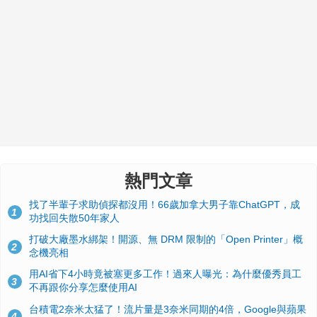
熱門文章
找了半輩子求助偵探都沒用！66歲加拿大男子靠ChatGPT，成
1
功找回失散50年家人
打破大廠墨水綁架！開源、無 DRM 限制的「Open Printer」概
2
念機亮相
用AI省下4小時竟被塞更多工作！過來人曝光：為什麼優秀員工
3
不再跟你分享怎麼使用AI
台積電2奈米太猛了！流片量是3奈米同期的4倍，Google與蘋果
4