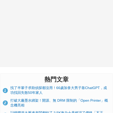
熱門文章
找了半輩子求助偵探都沒用！66歲加拿大男子靠ChatGPT，成
1
功找回失散50年家人
打破大廠墨水綁架！開源、無 DRM 限制的「Open Printer」概
2
念機亮相
記憶體漲太兇連老闆都怕了？SK海力士竟然認了價格「不正