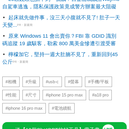
自駕車逃逸，隱私保護政策竟成警方辦案最大阻礙
起床就先做件事，沒三天小腹就不見了! 肚子一天
天變...
PR・新素簡
原來 Windows 11 會出賣你？FBI 靠 GDID 識別
碼追蹤 19 歲駭客，勒索 800 萬美金慘遭引渡受審
檸檬加它，堅持一週大肚腩不見了，重新回到45
公斤
PR・新素簡
#相機
#升級
#usb-c
#螢幕
#手機/平板
#性能
#尺寸
#iphone 15 pro max
#a18 pro
#iphone 16 pro max
#電池續航